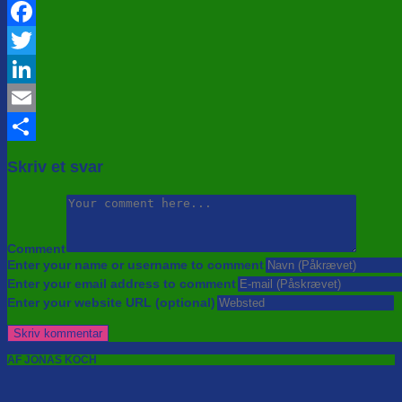
Facebook
Twitter
LinkedIn
Email
Share
Skriv et svar
Comment
Enter your name or username to comment
Enter your email address to comment
Enter your website URL (optional)
AF JONAS KOCH