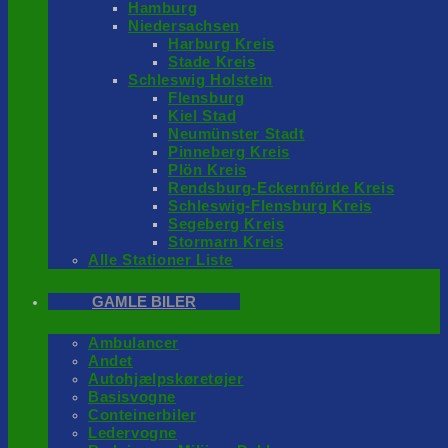
Hamburg
Niedersachsen
Harburg Kreis
Stade Kreis
Schleswig Holstein
Flensburg
Kiel Stad
Neumünster Stadt
Pinneberg Kreis
Plön Kreis
Rendsburg-Eckernförde Kreis
Schleswig-Flensburg Kreis
Segeberg Kreis
Stormarn Kreis
Alle Stationer Liste
GAMLE BILER
Ambulancer
Andet
Autohjælpskøretøjer
Basisvogne
Conteinerbiler
Ledervogne