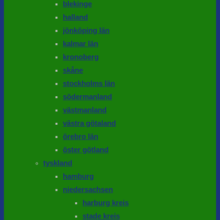
blekinge
halland
jönköping län
kalmar län
kronoberg
skåne
stockholms län
södermanland
västmanland
västra götaland
örebro län
öster götland
tyskland
hamburg
niedersachsen
harburg kreis
stade kreis