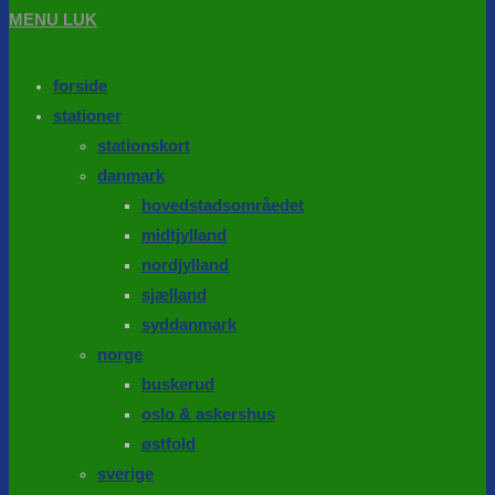
MENU
LUK
forside
stationer
stationskort
danmark
hovedstadsområedet
midtjylland
nordjylland
sjælland
syddanmark
norge
buskerud
oslo & askershus
østfold
sverige