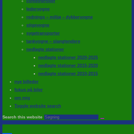
conteinerbiler
ledervogne
rednings – milijø – dykkervogne
stigevogne
sygetransporter
tankvogne – slangtendere
nedlagte stationer
nedlagte stationer 2020-2025
nedlagte stationer 2015-2020
nedlagte stationer 2010-2015
nye billeder
fokus på biler
om mig
Toggle website search
Search this website