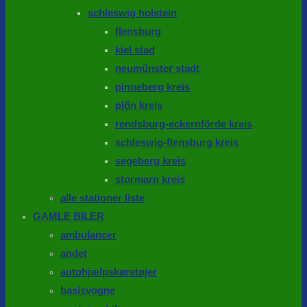
schleswig holstein
flensburg
kiel stad
neumünster stadt
pinneberg kreis
plön kreis
rendsburg-eckernförde kreis
schleswig-flensburg kreis
segeberg kreis
stormarn kreis
alle stationer liste
GAMLE BILER
ambulancer
andet
autohjælpskøretøjer
basisvogne