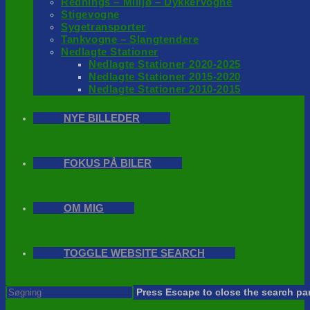
Rednings – Milijø – Dykkervogne
Stigevogne
Sygetransporter
Tankvogne – Slangtendere
Nedlagte Stationer
Nedlagte Stationer 2020-2025
Nedlagte Stationer 2015-2020
Nedlagte Stationer 2010-2015
NYE BILLEDER
FOKUS PÅ BILER
OM MIG
TOGGLE WEBSITE SEARCH
Press Escape to close the search pa