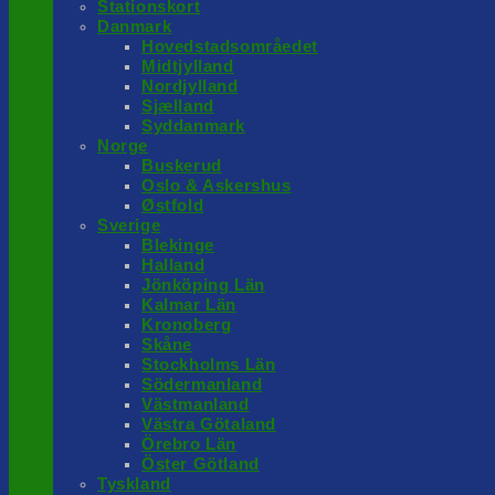
Stationskort
Danmark
Hovedstadsområedet
Midtjylland
Nordjylland
Sjælland
Syddanmark
Norge
Buskerud
Oslo & Askershus
Østfold
Sverige
Blekinge
Halland
Jönköping Län
Kalmar Län
Kronoberg
Skåne
Stockholms Län
Södermanland
Västmanland
Västra Götaland
Örebro Län
Öster Götland
Tyskland