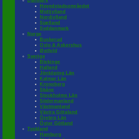
Danmark
Hovedstadsområedet
Midtjylland
Nordjylland
Sjælland
Syddanmark
Norge
Buskerud
Oslo & Askershus
Østfold
Sverige
Blekinge
Halland
Jönköping Län
Kalmar Län
Kronoberg
Skåne
Stockholms Län
Södermanland
Västmanland
Västra Götaland
Örebro Län
Öster Götland
Tyskland
Hamburg