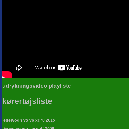
udrykningsvideo playliste
kørertøjsliste
ledervogn volvo xc70 2015
tjenestevogn vw golf 2008