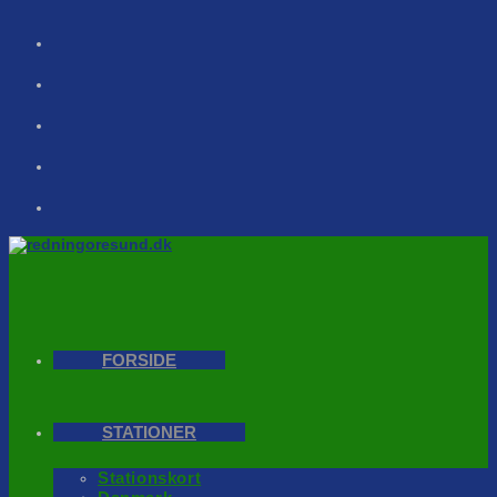
Skip
to
content
FORSIDE
STATIONER
Stationskort