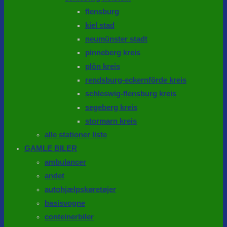
flensburg
kiel stad
neumünster stadt
pinneberg kreis
plön kreis
rendsburg-eckernförde kreis
schleswig-flensburg kreis
segeberg kreis
stormarn kreis
alle stationer liste
GAMLE BILER
ambulancer
andet
autohjælpskøretøjer
basisvogne
conteinerbiler