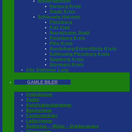
Niedersachsen
Harburg Kreis
Stade Kreis
Schleswig Holstein
Flensburg
Kiel Stad
Neumünster Stadt
Pinneberg Kreis
Plön Kreis
Rendsburg-Eckernförde Kreis
Schleswig-Flensburg Kreis
Segeberg Kreis
Stormarn Kreis
Alle Stationer Liste
GAMLE BILER
Ambulancer
Andet
Autohjælpskøretøjer
Basisvogne
Conteinerbiler
Ledervogne
Rednings – Milijø – Dykkervogne
Stigevogne