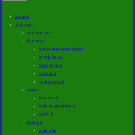
the
search
SEARCH
panel.
forside
stationer
stationskort
danmark
hovedstadsområedet
midtjylland
nordjylland
sjælland
syddanmark
norge
buskerud
oslo & askershus
østfold
sverige
blekinge