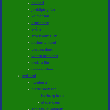
halland
jönköping län
kalmar län
kronoberg
skåne
stockholms län
södermanland
västmanland
västra götaland
örebro län
öster götland
tyskland
hamburg
niedersachsen
harburg kreis
stade kreis
schleswig holstein