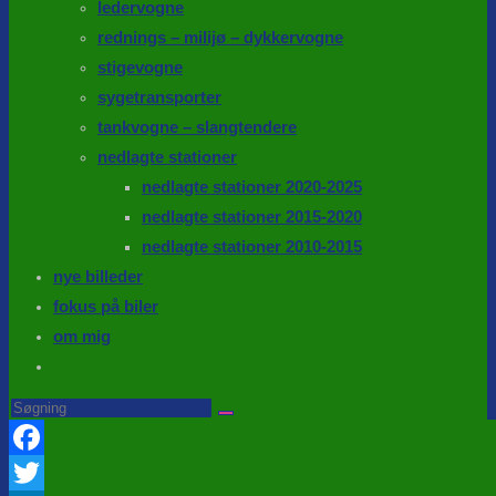
ledervogne
rednings – milijø – dykkervogne
stigevogne
sygetransporter
tankvogne – slangtendere
nedlagte stationer
nedlagte stationer 2020-2025
nedlagte stationer 2015-2020
nedlagte stationer 2010-2015
nye billeder
fokus på biler
om mig
Toggle
website
Search
this
search
website
Facebook