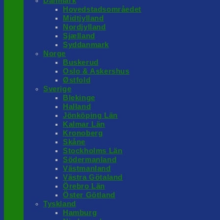
Danmark
Hovedstadsområedet
Midtjylland
Nordjylland
Sjælland
Syddanmark
Norge
Buskerud
Oslo & Askershus
Østfold
Sverige
Blekinge
Halland
Jönköping Län
Kalmar Län
Kronoberg
Skåne
Stockholms Län
Södermanland
Västmanland
Västra Götaland
Örebro Län
Öster Götland
Tyskland
Hamburg