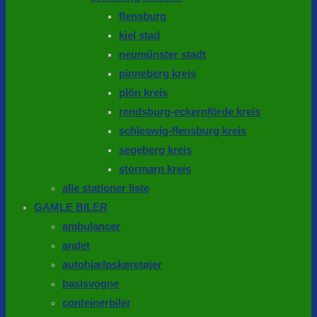
flensburg
kiel stad
neumünster stadt
pinneberg kreis
plön kreis
rendsburg-eckernförde kreis
schleswig-flensburg kreis
segeberg kreis
stormarn kreis
alle stationer liste
GAMLE BILER
ambulancer
andet
autohjælpskøretøjer
basisvogne
conteinerbiler