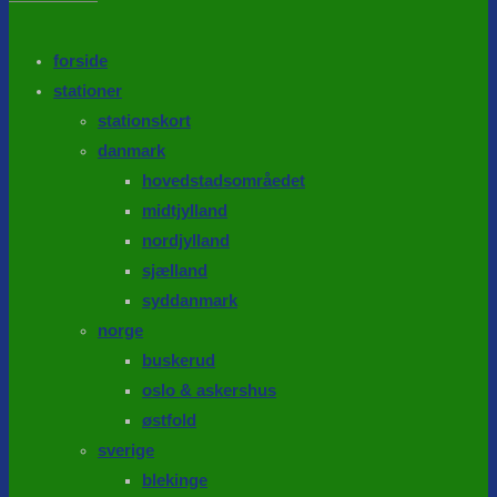
the
search
SEARCH
panel.
forside
stationer
stationskort
danmark
hovedstadsområedet
midtjylland
nordjylland
sjælland
syddanmark
norge
buskerud
oslo & askershus
østfold
sverige
blekinge