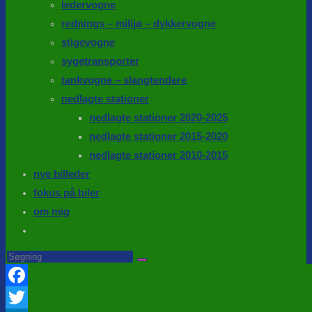
ledervogne
rednings – milijø – dykkervogne
stigevogne
sygetransporter
tankvogne – slangtendere
nedlagte stationer
nedlagte stationer 2020-2025
nedlagte stationer 2015-2020
nedlagte stationer 2010-2015
nye billeder
fokus på biler
om mig
Toggle
website
Search
this
search
website
Facebook