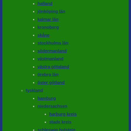
halland
jönköping län
kalmar län
kronoberg
skåne
stockholms län
södermanland
västmanland
västra götaland
örebro län
öster götland
tyskland
hamburg
niedersachsen
harburg kreis
stade kreis
schleswig holstein