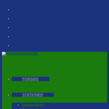
Skip
to
content
FORSIDE
STATIONER
Stationskort