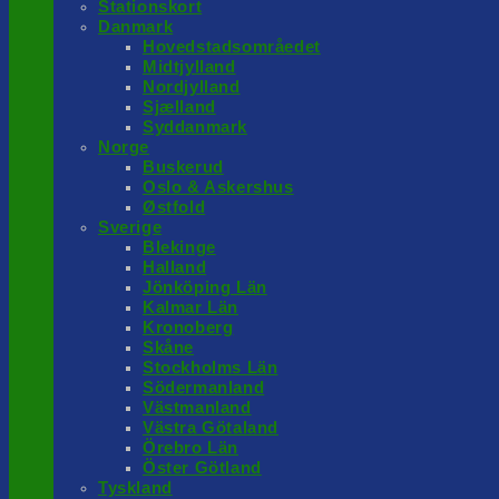
Stationskort
Danmark
Hovedstadsområedet
Midtjylland
Nordjylland
Sjælland
Syddanmark
Norge
Buskerud
Oslo & Askershus
Østfold
Sverige
Blekinge
Halland
Jönköping Län
Kalmar Län
Kronoberg
Skåne
Stockholms Län
Södermanland
Västmanland
Västra Götaland
Örebro Län
Öster Götland
Tyskland