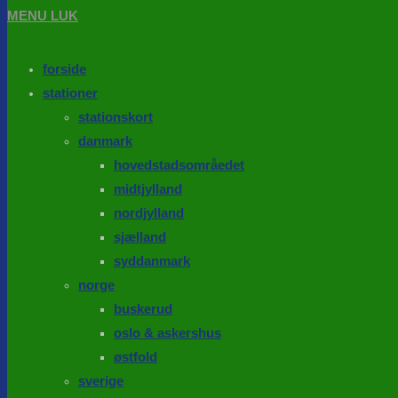
MENU
LUK
forside
stationer
stationskort
danmark
hovedstadsområedet
midtjylland
nordjylland
sjælland
syddanmark
norge
buskerud
oslo & askershus
østfold
sverige