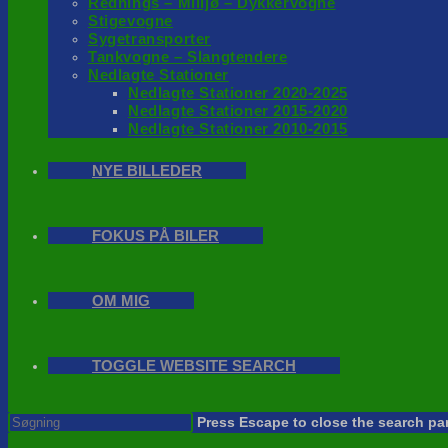
Rednings – Milijø – Dykkervogne
Stigevogne
Sygetransporter
Tankvogne – Slangtendere
Nedlagte Stationer
Nedlagte Stationer 2020-2025
Nedlagte Stationer 2015-2020
Nedlagte Stationer 2010-2015
NYE BILLEDER
FOKUS PÅ BILER
OM MIG
TOGGLE WEBSITE SEARCH
Press Escape to close the search pa