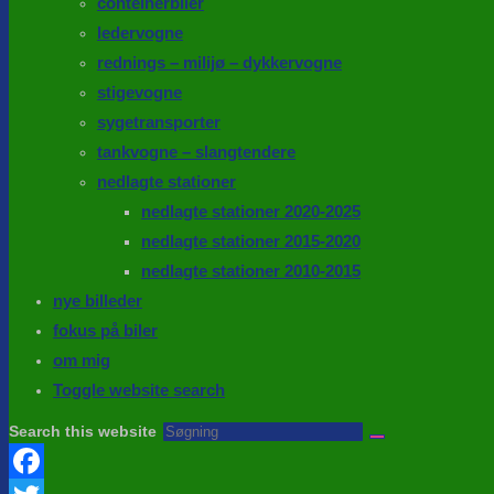
conteinerbiler
ledervogne
rednings – milijø – dykkervogne
stigevogne
sygetransporter
tankvogne – slangtendere
nedlagte stationer
nedlagte stationer 2020-2025
nedlagte stationer 2015-2020
nedlagte stationer 2010-2015
nye billeder
fokus på biler
om mig
Toggle website search
Search this website