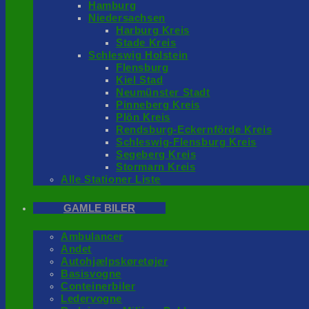
Hamburg
Niedersachsen
Harburg Kreis
Stade Kreis
Schleswig Holstein
Flensburg
Kiel Stad
Neumünster Stadt
Pinneberg Kreis
Plön Kreis
Rendsburg-Eckernförde Kreis
Schleswig-Flensburg Kreis
Segeberg Kreis
Stormarn Kreis
Alle Stationer Liste
GAMLE BILER
Ambulancer
Andet
Autohjælpskøretøjer
Basisvogne
Conteinerbiler
Ledervogne