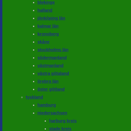
blekinge
halland
jönköping län
kalmar län
kronoberg
skåne
stockholms län
södermanland
västmanland
västra götaland
örebro län
öster götland
tyskland
hamburg
niedersachsen
harburg kreis
stade kreis