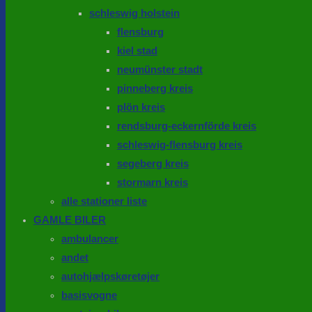
schleswig holstein
flensburg
kiel stad
neumünster stadt
pinneberg kreis
plön kreis
rendsburg-eckernförde kreis
schleswig-flensburg kreis
segeberg kreis
stormarn kreis
alle stationer liste
GAMLE BILER
ambulancer
andet
autohjælpskøretøjer
basisvogne