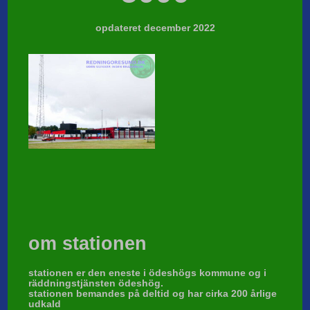
k
opdateret december 2022
om stationen
stationen er den eneste i ödeshögs kommune og i
räddningstjänsten ödeshög.
stationen bemandes på deltid og har cirka 200 årlige
udkald