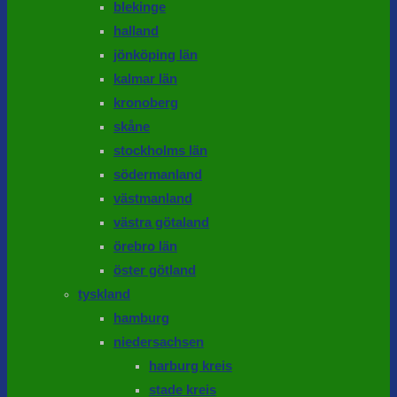
blekinge
halland
jönköping län
kalmar län
kronoberg
skåne
stockholms län
södermanland
västmanland
västra götaland
örebro län
öster götland
tyskland
hamburg
niedersachsen
harburg kreis
stade kreis