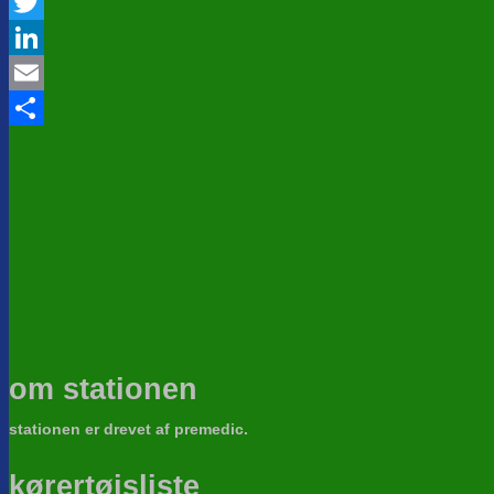
Facebook
Twitter
LinkedIn
Email
Share
om stationen
stationen er drevet af premedic.
kørertøjsliste