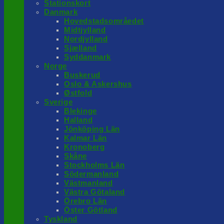
Stationskort
Danmark
Hovedstadsområedet
Midtjylland
Nordjylland
Sjælland
Syddanmark
Norge
Buskerud
Oslo & Askershus
Østfold
Sverige
Blekinge
Halland
Jönköping Län
Kalmar Län
Kronoberg
Skåne
Stockholms Län
Södermanland
Västmanland
Västra Götaland
Örebro Län
Öster Götland
Tyskland