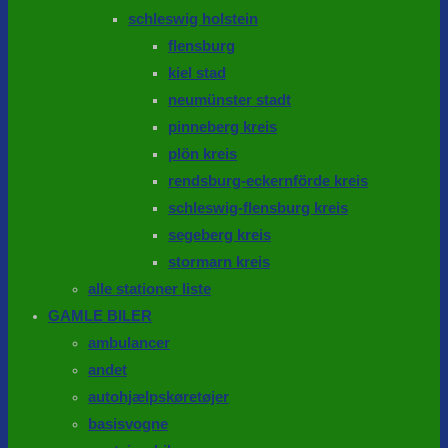
schleswig holstein
flensburg
kiel stad
neumünster stadt
pinneberg kreis
plön kreis
rendsburg-eckernförde kreis
schleswig-flensburg kreis
segeberg kreis
stormarn kreis
alle stationer liste
GAMLE BILER
ambulancer
andet
autohjælpskøretøjer
basisvogne