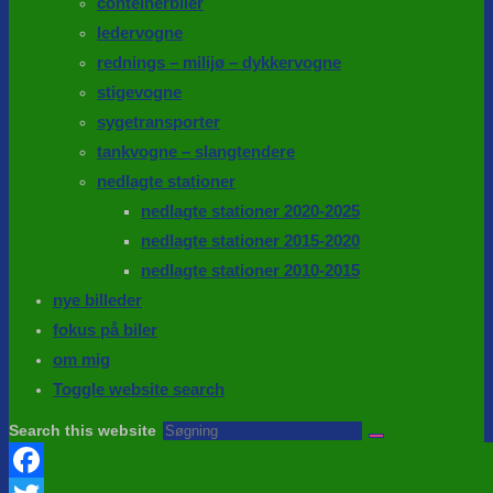
conteinerbiler
ledervogne
rednings – milijø – dykkervogne
stigevogne
sygetransporter
tankvogne – slangtendere
nedlagte stationer
nedlagte stationer 2020-2025
nedlagte stationer 2015-2020
nedlagte stationer 2010-2015
nye billeder
fokus på biler
om mig
Toggle website search
Search this website