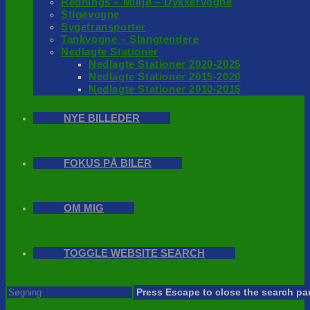
Rednings – Milijø – Dykkervogne
Stigevogne
Sygetransporter
Tankvogne – Slangtendere
Nedlagte Stationer
Nedlagte Stationer 2020-2025
Nedlagte Stationer 2015-2020
Nedlagte Stationer 2010-2015
NYE BILLEDER
FOKUS PÅ BILER
OM MIG
TOGGLE WEBSITE SEARCH
Press Escape to close the search pa