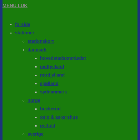
MENU
LUK
forside
stationer
stationskort
danmark
hovedstadsområedet
midtjylland
nordjylland
sjælland
syddanmark
norge
buskerud
oslo & askershus
østfold
sverige