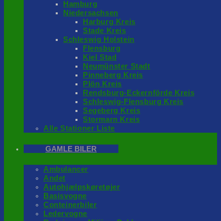
Hamburg
Niedersachsen
Harburg Kreis
Stade Kreis
Schleswig Holstein
Flensburg
Kiel Stad
Neumünster Stadt
Pinneberg Kreis
Plön Kreis
Rendsburg-Eckernförde Kreis
Schleswig-Flensburg Kreis
Segeberg Kreis
Stormarn Kreis
Alle Stationer Liste
GAMLE BILER
Ambulancer
Andet
Autohjælpskøretøjer
Basisvogne
Conteinerbiler
Ledervogne