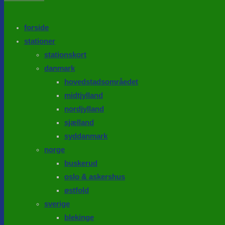
the
search
SEARCH
panel.
forside
stationer
stationskort
danmark
hovedstadsområedet
midtjylland
nordjylland
sjælland
syddanmark
norge
buskerud
oslo & askershus
østfold
sverige
blekinge