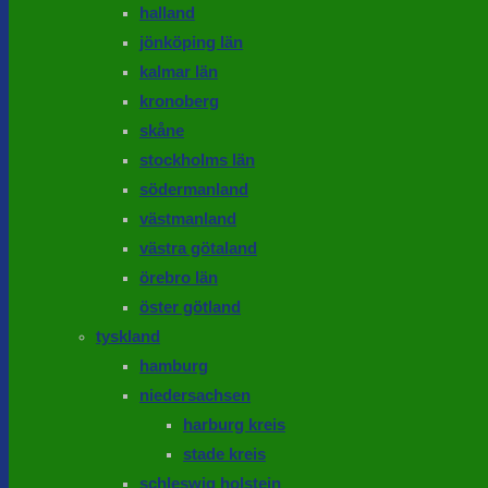
halland
jönköping län
kalmar län
kronoberg
skåne
stockholms län
södermanland
västmanland
västra götaland
örebro län
öster götland
tyskland
hamburg
niedersachsen
harburg kreis
stade kreis
schleswig holstein