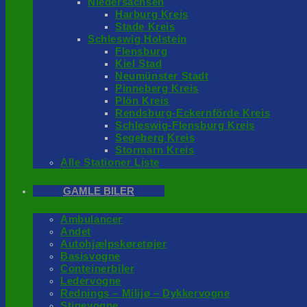
Niedersachsen
Harburg Kreis
Stade Kreis
Schleswig Holstein
Flensburg
Kiel Stad
Neumünster Stadt
Pinneberg Kreis
Plön Kreis
Rendsburg-Eckernförde Kreis
Schleswig-Flensburg Kreis
Segeberg Kreis
Stormarn Kreis
Alle Stationer Liste
GAMLE BILER
Ambulancer
Andet
Autohjælpskøretøjer
Basisvogne
Conteinerbiler
Ledervogne
Rednings – Milijø – Dykkervogne
Stigevogne