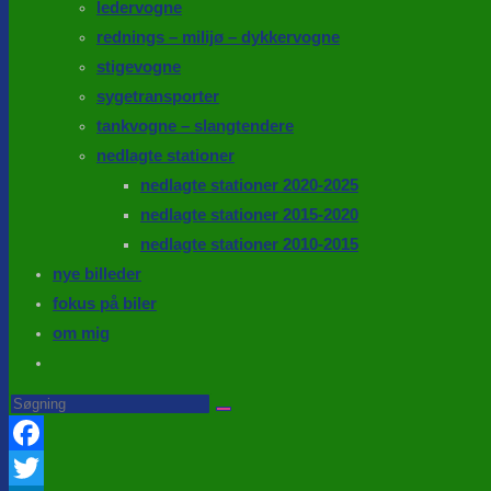
ledervogne
rednings – milijø – dykkervogne
stigevogne
sygetransporter
tankvogne – slangtendere
nedlagte stationer
nedlagte stationer 2020-2025
nedlagte stationer 2015-2020
nedlagte stationer 2010-2015
nye billeder
fokus på biler
om mig
Toggle
website
Search
this
search
website
Facebook