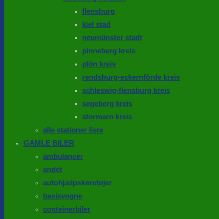
flensburg
kiel stad
neumünster stadt
pinneberg kreis
plön kreis
rendsburg-eckernförde kreis
schleswig-flensburg kreis
segeberg kreis
stormarn kreis
alle stationer liste
GAMLE BILER
ambulancer
andet
autohjælpskøretøjer
basisvogne
conteinerbiler