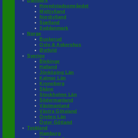
Danmark
Hovedstadsområedet
Midtjylland
Nordjylland
Sjælland
Syddanmark
Norge
Buskerud
Oslo & Askershus
Østfold
Sverige
Blekinge
Halland
Jönköping Län
Kalmar Län
Kronoberg
Skåne
Stockholms Län
Södermanland
Västmanland
Västra Götaland
Örebro Län
Öster Götland
Tyskland
Hamburg