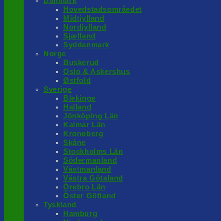
Danmark
Hovedstadsområedet
Midtjylland
Nordjylland
Sjælland
Syddanmark
Norge
Buskerud
Oslo & Askershus
Østfold
Sverige
Blekinge
Halland
Jönköping Län
Kalmar Län
Kronoberg
Skåne
Stockholms Län
Södermanland
Västmanland
Västra Götaland
Örebro Län
Öster Götland
Tyskland
Hamburg