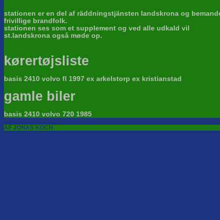
stationen er en del af räddningstjänsten landskrona og bemand
frivillige brandfolk.
stationen ses som et supplement og ved alle udkald vil
st.landskrona også møde op.
kørertøjsliste
basis 2410 volvo fl 1997 ex arkelstorp ex kristianstad
gamle biler
basis 2410 volvo 720 1985
AF JONAS KOCH