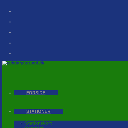
Skip
to
content
FORSIDE
STATIONER
Stationskort