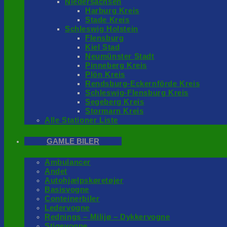
Niedersachsen
Harburg Kreis
Stade Kreis
Schleswig Holstein
Flensburg
Kiel Stad
Neumünster Stadt
Pinneberg Kreis
Plön Kreis
Rendsburg-Eckernförde Kreis
Schleswig-Flensburg Kreis
Segeberg Kreis
Stormarn Kreis
Alle Stationer Liste
GAMLE BILER
Ambulancer
Andet
Autohjælpskøretøjer
Basisvogne
Conteinerbiler
Ledervogne
Rednings – Milijø – Dykkervogne
Stigevogne