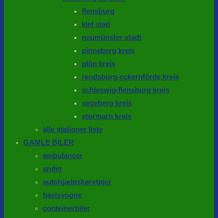
flensburg
kiel stad
neumünster stadt
pinneberg kreis
plön kreis
rendsburg-eckernförde kreis
schleswig-flensburg kreis
segeberg kreis
stormarn kreis
alle stationer liste
GAMLE BILER
ambulancer
andet
autohjælpskøretøjer
basisvogne
conteinerbiler