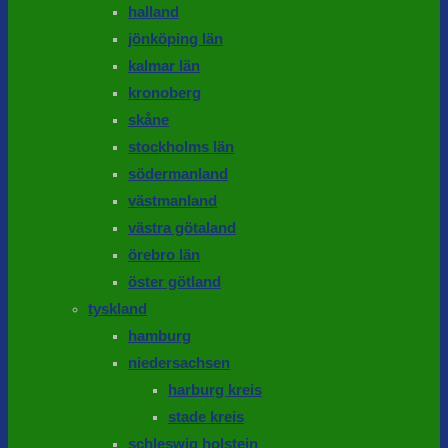
halland
jönköping län
kalmar län
kronoberg
skåne
stockholms län
södermanland
västmanland
västra götaland
örebro län
öster götland
tyskland
hamburg
niedersachsen
harburg kreis
stade kreis
schleswig holstein