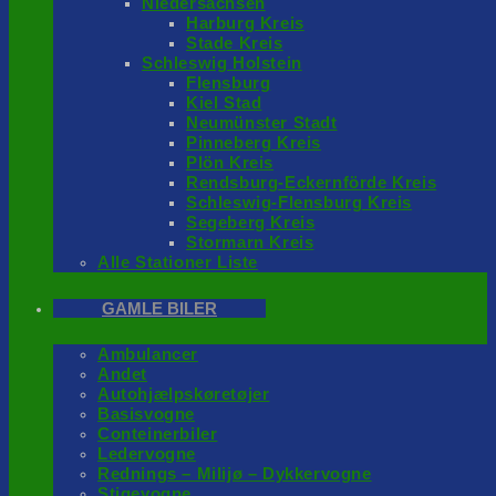
Niedersachsen
Harburg Kreis
Stade Kreis
Schleswig Holstein
Flensburg
Kiel Stad
Neumünster Stadt
Pinneberg Kreis
Plön Kreis
Rendsburg-Eckernförde Kreis
Schleswig-Flensburg Kreis
Segeberg Kreis
Stormarn Kreis
Alle Stationer Liste
GAMLE BILER
Ambulancer
Andet
Autohjælpskøretøjer
Basisvogne
Conteinerbiler
Ledervogne
Rednings – Milijø – Dykkervogne
Stigevogne