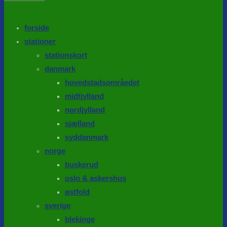
the
search
SEARCH
panel.
forside
stationer
stationskort
danmark
hovedstadsområedet
midtjylland
nordjylland
sjælland
syddanmark
norge
buskerud
oslo & askershus
østfold
sverige
blekinge