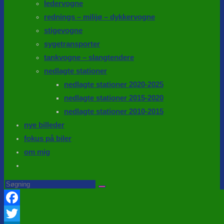
ledervogne
rednings – milijø – dykkervogne
stigevogne
sygetransporter
tankvogne – slangtendere
nedlagte stationer
nedlagte stationer 2020-2025
nedlagte stationer 2015-2020
nedlagte stationer 2010-2015
nye billeder
fokus på biler
om mig
Toggle
website
Search
this
search
website
Facebook