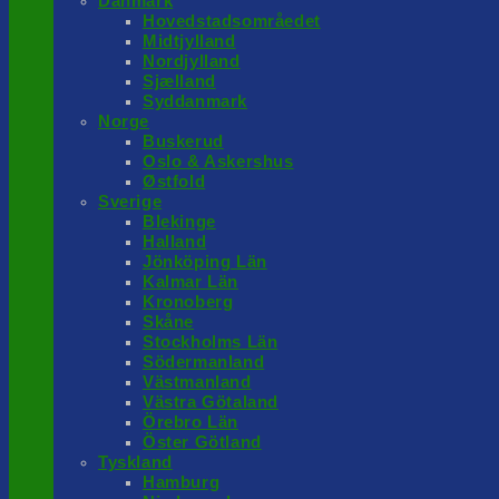
Danmark
Hovedstadsområedet
Midtjylland
Nordjylland
Sjælland
Syddanmark
Norge
Buskerud
Oslo & Askershus
Østfold
Sverige
Blekinge
Halland
Jönköping Län
Kalmar Län
Kronoberg
Skåne
Stockholms Län
Södermanland
Västmanland
Västra Götaland
Örebro Län
Öster Götland
Tyskland
Hamburg