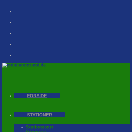
Skip
to
content
FORSIDE
STATIONER
Stationskort