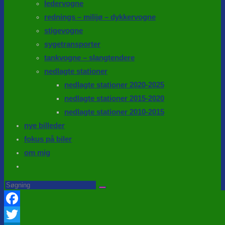
ledervogne
rednings – milijø – dykkervogne
stigevogne
sygetransporter
tankvogne – slangtendere
nedlagte stationer
nedlagte stationer 2020-2025
nedlagte stationer 2015-2020
nedlagte stationer 2010-2015
nye billeder
fokus på biler
om mig
Toggle
website
Search
this
search
website
Facebook