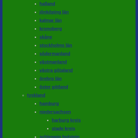
halland
jönköping län
kalmar län
kronoberg
skåne
stockholms län
södermanland
västmanland
västra götaland
örebro län
öster götland
tyskland
hamburg
niedersachsen
harburg kreis
stade kreis
schleswig holstein