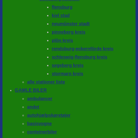
flensburg
kiel stad
neumünster stadt
pinneberg kreis
plön kreis
rendsburg-eckernförde kreis
schleswig-flensburg kreis
segeberg kreis
stormarn kreis
alle stationer liste
GAMLE BILER
ambulancer
andet
autohjælpskøretøjer
basisvogne
conteinerbiler