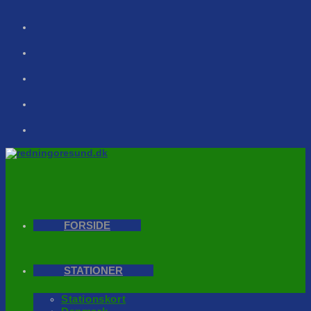
Skip
to
content
FORSIDE
STATIONER
Stationskort