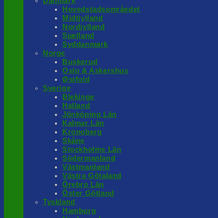
Danmark
Hovedstadsområedet
Midtjylland
Nordjylland
Sjælland
Syddanmark
Norge
Buskerud
Oslo & Askershus
Østfold
Sverige
Blekinge
Halland
Jönköping Län
Kalmar Län
Kronoberg
Skåne
Stockholms Län
Södermanland
Västmanland
Västra Götaland
Örebro Län
Öster Götland
Tyskland
Hamburg