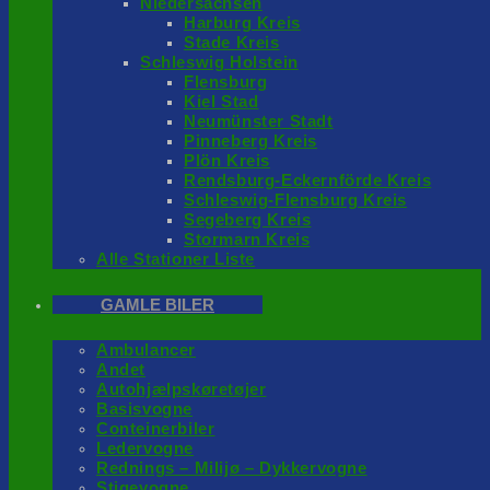
Niedersachsen
Harburg Kreis
Stade Kreis
Schleswig Holstein
Flensburg
Kiel Stad
Neumünster Stadt
Pinneberg Kreis
Plön Kreis
Rendsburg-Eckernförde Kreis
Schleswig-Flensburg Kreis
Segeberg Kreis
Stormarn Kreis
Alle Stationer Liste
GAMLE BILER
Ambulancer
Andet
Autohjælpskøretøjer
Basisvogne
Conteinerbiler
Ledervogne
Rednings – Milijø – Dykkervogne
Stigevogne