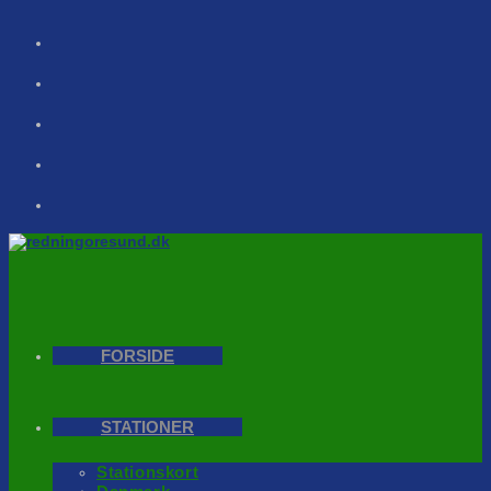
Skip
to
content
FORSIDE
STATIONER
Stationskort