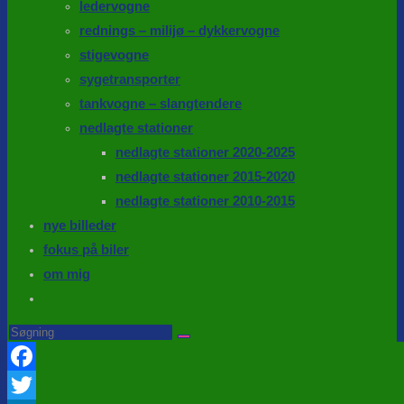
ledervogne
rednings – milijø – dykkervogne
stigevogne
sygetransporter
tankvogne – slangtendere
nedlagte stationer
nedlagte stationer 2020-2025
nedlagte stationer 2015-2020
nedlagte stationer 2010-2015
nye billeder
fokus på biler
om mig
Toggle
website
Search
this
search
website
Facebook