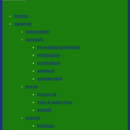
the
search
SEARCH
panel.
forside
stationer
stationskort
danmark
hovedstadsområedet
midtjylland
nordjylland
sjælland
syddanmark
norge
buskerud
oslo & askershus
østfold
sverige
blekinge