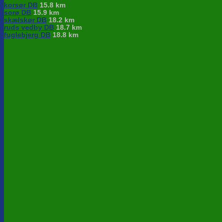
korsør DB
15.8 km
sorø DB
15.9 km
skælskør DB
18.2 km
ruds vedby DB
18.7 km
fuglebjerg DB
18.8 km