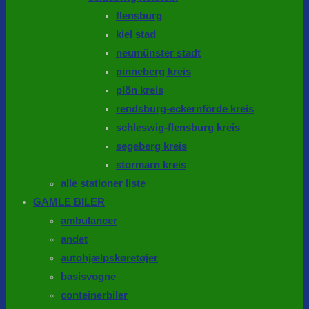
flensburg
kiel stad
neumünster stadt
pinneberg kreis
plön kreis
rendsburg-eckernförde kreis
schleswig-flensburg kreis
segeberg kreis
stormarn kreis
alle stationer liste
GAMLE BILER
ambulancer
andet
autohjælpskøretøjer
basisvogne
conteinerbiler