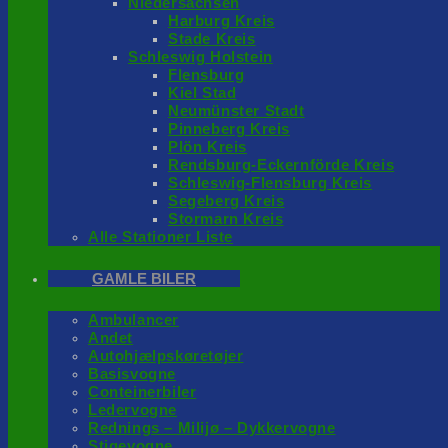
Niedersachsen
Harburg Kreis
Stade Kreis
Schleswig Holstein
Flensburg
Kiel Stad
Neumünster Stadt
Pinneberg Kreis
Plön Kreis
Rendsburg-Eckernförde Kreis
Schleswig-Flensburg Kreis
Segeberg Kreis
Stormarn Kreis
Alle Stationer Liste
GAMLE BILER
Ambulancer
Andet
Autohjælpskøretøjer
Basisvogne
Conteinerbiler
Ledervogne
Rednings – Milijø – Dykkervogne
Stigevogne