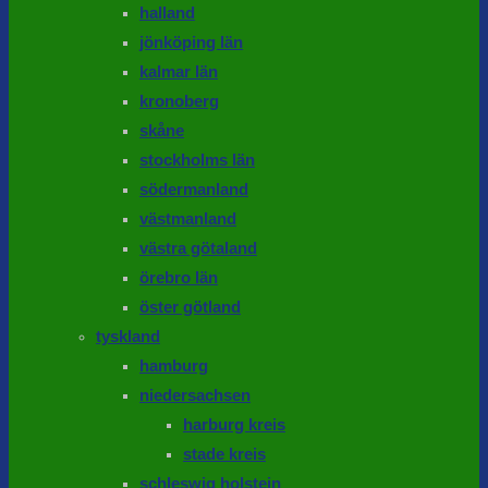
halland
jönköping län
kalmar län
kronoberg
skåne
stockholms län
södermanland
västmanland
västra götaland
örebro län
öster götland
tyskland
hamburg
niedersachsen
harburg kreis
stade kreis
schleswig holstein