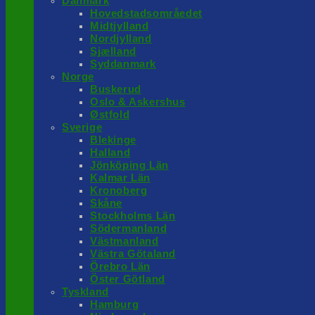
Danmark
Hovedstadsområedet
Midtjylland
Nordjylland
Sjælland
Syddanmark
Norge
Buskerud
Oslo & Askershus
Østfold
Sverige
Blekinge
Halland
Jönköping Län
Kalmar Län
Kronoberg
Skåne
Stockholms Län
Södermanland
Västmanland
Västra Götaland
Örebro Län
Öster Götland
Tyskland
Hamburg