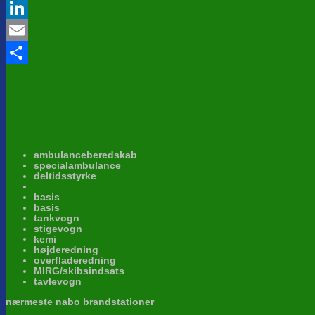
Twitter
LinkedIn
Email
Share
ambulanceberedskab
specialambulance
deltidsstyrke
basis
basis
tankvogn
stigevogn
kemi
højderedning
overfladeredning
MIRG/skibsindsats
tavlevogn
nærmeste nabo brandstationer