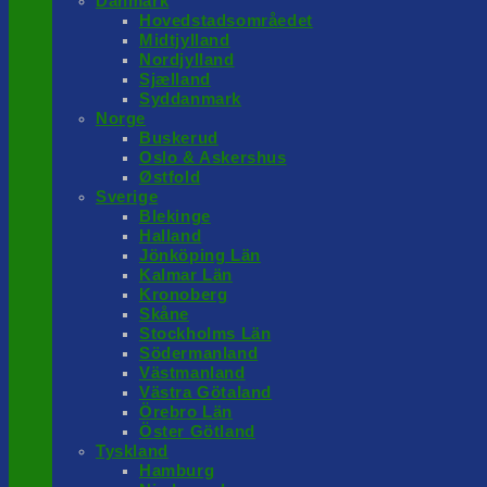
Danmark
Hovedstadsområedet
Midtjylland
Nordjylland
Sjælland
Syddanmark
Norge
Buskerud
Oslo & Askershus
Østfold
Sverige
Blekinge
Halland
Jönköping Län
Kalmar Län
Kronoberg
Skåne
Stockholms Län
Södermanland
Västmanland
Västra Götaland
Örebro Län
Öster Götland
Tyskland
Hamburg