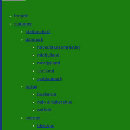
the
search
SEARCH
panel.
forside
stationer
stationskort
danmark
hovedstadsområedet
midtjylland
nordjylland
sjælland
syddanmark
norge
buskerud
oslo & askershus
østfold
sverige
blekinge