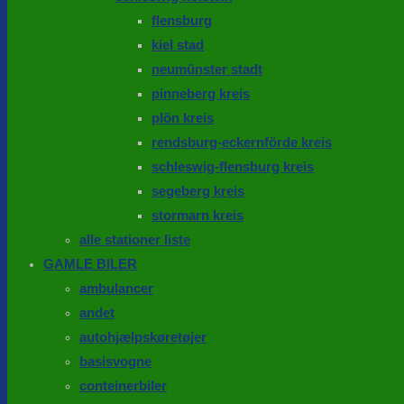
flensburg
kiel stad
neumünster stadt
pinneberg kreis
plön kreis
rendsburg-eckernförde kreis
schleswig-flensburg kreis
segeberg kreis
stormarn kreis
alle stationer liste
GAMLE BILER
ambulancer
andet
autohjælpskøretøjer
basisvogne
conteinerbiler