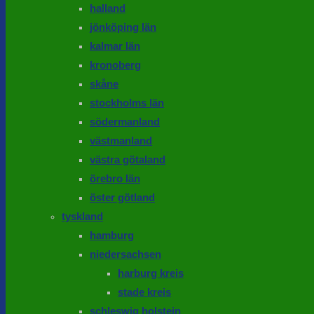
halland
jönköping län
kalmar län
kronoberg
skåne
stockholms län
södermanland
västmanland
västra götaland
örebro län
öster götland
tyskland
hamburg
niedersachsen
harburg kreis
stade kreis
schleswig holstein