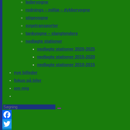
ledervogne
rednings – milijø – dykkervogne
stigevogne
sygetransporter
tankvogne – slangtendere
nedlagte stationer
nedlagte stationer 2020-2025
nedlagte stationer 2015-2020
nedlagte stationer 2010-2015
nye billeder
fokus på biler
om mig
Toggle
website
Search
this
search
website
Facebook