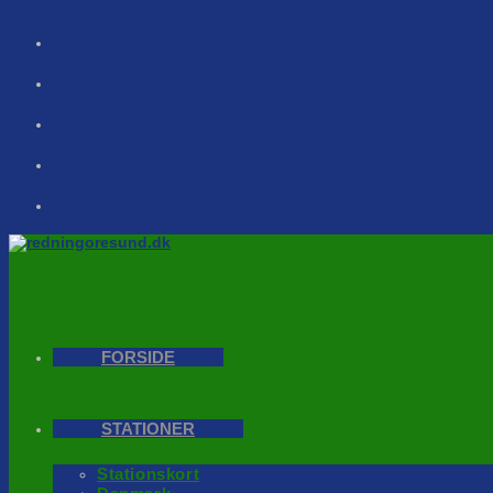
Skip
to
content
FORSIDE
STATIONER
Stationskort