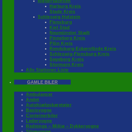
Niedersachsen
Harburg Kreis
Stade Kreis
Schleswig Holstein
Flensburg
Kiel Stad
Neumünster Stadt
Pinneberg Kreis
Plön Kreis
Rendsburg-Eckernförde Kreis
Schleswig-Flensburg Kreis
Segeberg Kreis
Stormarn Kreis
Alle Stationer Liste
GAMLE BILER
Ambulancer
Andet
Autohjælpskøretøjer
Basisvogne
Conteinerbiler
Ledervogne
Rednings – Milijø – Dykkervogne
Stigevogne