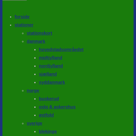
the
search
SEARCH
panel.
forside
stationer
stationskort
danmark
hovedstadsområedet
midtjylland
nordjylland
sjælland
syddanmark
norge
buskerud
oslo & askershus
østfold
sverige
blekinge