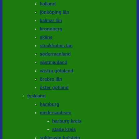
halland
jönköping län
kalmar län
kronoberg
skåne
stockholms län
södermanland
västmanland
västra götaland
örebro län
öster götland
tyskland
hamburg
niedersachsen
harburg kreis
stade kreis
schleswig holstein