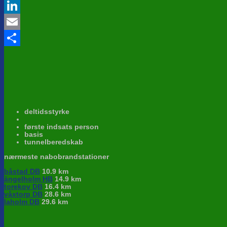
Twitter
LinkedIn
Email
Share
deltidsstyrke
første indsats person
basis
tunnelberedskab
nærmeste nabobrandstationer
båstad DB
10.9 km
ängelholm HB
14.9 km
torekov DB
16.4 km
våxtorp DB
28.6 km
laholm DB
29.6 km