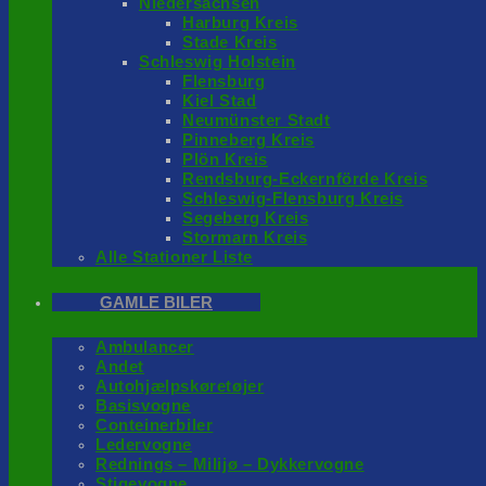
Niedersachsen
Harburg Kreis
Stade Kreis
Schleswig Holstein
Flensburg
Kiel Stad
Neumünster Stadt
Pinneberg Kreis
Plön Kreis
Rendsburg-Eckernförde Kreis
Schleswig-Flensburg Kreis
Segeberg Kreis
Stormarn Kreis
Alle Stationer Liste
GAMLE BILER
Ambulancer
Andet
Autohjælpskøretøjer
Basisvogne
Conteinerbiler
Ledervogne
Rednings – Milijø – Dykkervogne
Stigevogne