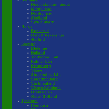
Danmark
Hovedstadsområedet
Midtjylland
Nordjylland
Sjælland
Syddanmark
Norge
Buskerud
Oslo & Askershus
Østfold
Sverige
Blekinge
Halland
Jönköping Län
Kalmar Län
Kronoberg
Skåne
Stockholms Län
Södermanland
Västmanland
Västra Götaland
Örebro Län
Öster Götland
Tyskland
Hamburg