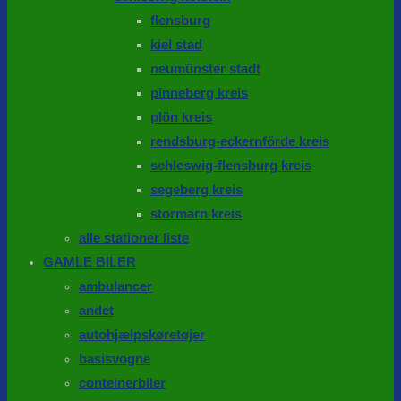
flensburg
kiel stad
neumünster stadt
pinneberg kreis
plön kreis
rendsburg-eckernförde kreis
schleswig-flensburg kreis
segeberg kreis
stormarn kreis
alle stationer liste
GAMLE BILER
ambulancer
andet
autohjælpskøretøjer
basisvogne
conteinerbiler