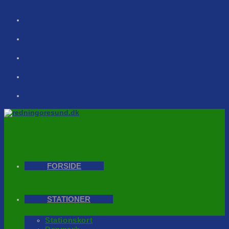
Skip
to
content
FORSIDE
STATIONER
Stationskort