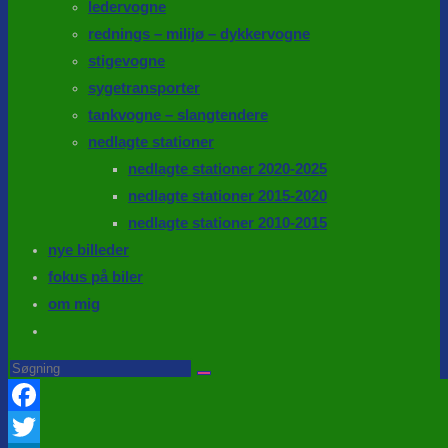
ledervogne
rednings – milijø – dykkervogne
stigevogne
sygetransporter
tankvogne – slangtendere
nedlagte stationer
nedlagte stationer 2020-2025
nedlagte stationer 2015-2020
nedlagte stationer 2010-2015
nye billeder
fokus på biler
om mig
Toggle
website
Search
this
search
website
Facebook