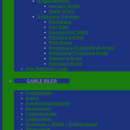
Niedersachsen
Harburg Kreis
Stade Kreis
Schleswig Holstein
Flensburg
Kiel Stad
Neumünster Stadt
Pinneberg Kreis
Plön Kreis
Rendsburg-Eckernförde Kreis
Schleswig-Flensburg Kreis
Segeberg Kreis
Stormarn Kreis
Alle Stationer Liste
GAMLE BILER
Ambulancer
Andet
Autohjælpskøretøjer
Basisvogne
Conteinerbiler
Ledervogne
Rednings – Milijø – Dykkervogne
Stigevogne