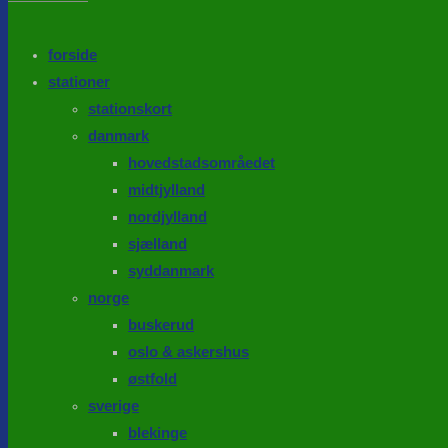
the
search
SEARCH
panel.
forside
stationer
stationskort
danmark
hovedstadsområedet
midtjylland
nordjylland
sjælland
syddanmark
norge
buskerud
oslo & askershus
østfold
sverige
blekinge