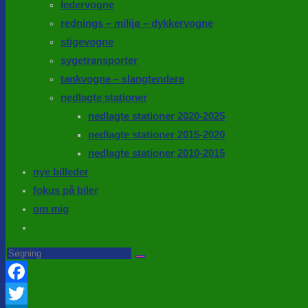
ledervogne
rednings – milijø – dykkervogne
stigevogne
sygetransporter
tankvogne – slangtendere
nedlagte stationer
nedlagte stationer 2020-2025
nedlagte stationer 2015-2020
nedlagte stationer 2010-2015
nye billeder
fokus på biler
om mig
Toggle
website
Search
this
search
website
Facebook