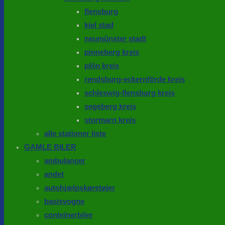
flensburg
kiel stad
neumünster stadt
pinneberg kreis
plön kreis
rendsburg-eckernförde kreis
schleswig-flensburg kreis
segeberg kreis
stormarn kreis
alle stationer liste
GAMLE BILER
ambulancer
andet
autohjælpskøretøjer
basisvogne
conteinerbiler