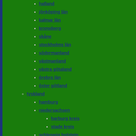
halland
jönköping län
kalmar län
kronoberg
skåne
stockholms län
södermanland
västmanland
västra götaland
örebro län
öster götland
tyskland
hamburg
niedersachsen
harburg kreis
stade kreis
schleswig holstein