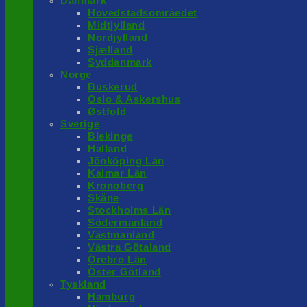
Danmark
Hovedstadsområedet
Midtjylland
Nordjylland
Sjælland
Syddanmark
Norge
Buskerud
Oslo & Askershus
Østfold
Sverige
Blekinge
Halland
Jönköping Län
Kalmar Län
Kronoberg
Skåne
Stockholms Län
Södermanland
Västmanland
Västra Götaland
Örebro Län
Öster Götland
Tyskland
Hamburg