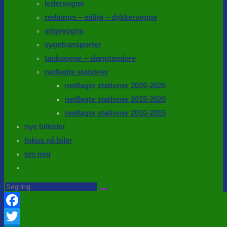
ledervogne
rednings – milijø – dykkervogne
stigevogne
sygetransporter
tankvogne – slangtendere
nedlagte stationer
nedlagte stationer 2020-2025
nedlagte stationer 2015-2020
nedlagte stationer 2010-2015
nye billeder
fokus på biler
om mig
Toggle
website
Search
this
search
website
Facebook