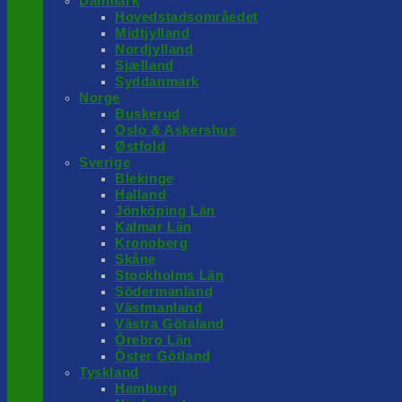
Danmark
Hovedstadsområedet
Midtjylland
Nordjylland
Sjælland
Syddanmark
Norge
Buskerud
Oslo & Askershus
Østfold
Sverige
Blekinge
Halland
Jönköping Län
Kalmar Län
Kronoberg
Skåne
Stockholms Län
Södermanland
Västmanland
Västra Götaland
Örebro Län
Öster Götland
Tyskland
Hamburg