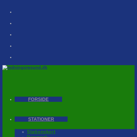
Skip
to
content
FORSIDE
STATIONER
Stationskort