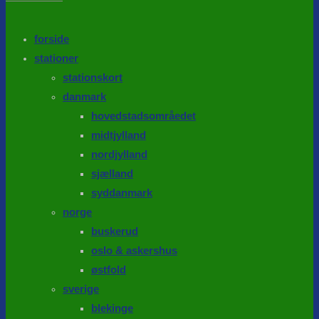
the
search
SEARCH
panel.
forside
stationer
stationskort
danmark
hovedstadsområedet
midtjylland
nordjylland
sjælland
syddanmark
norge
buskerud
oslo & askershus
østfold
sverige
blekinge