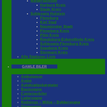
Niedersachsen
Harburg Kreis
Stade Kreis
Schleswig Holstein
Flensburg
Kiel Stad
Neumünster Stadt
Pinneberg Kreis
Plön Kreis
Rendsburg-Eckernförde Kreis
Schleswig-Flensburg Kreis
Segeberg Kreis
Stormarn Kreis
Alle Stationer Liste
GAMLE BILER
Ambulancer
Andet
Autohjælpskøretøjer
Basisvogne
Conteinerbiler
Ledervogne
Rednings – Milijø – Dykkervogne
Stigevogne