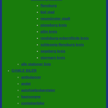
flensburg
kiel stad
neumünster stadt
pinneberg kreis
plön kreis
rendsburg-eckernförde kreis
schleswig-flensburg kreis
segeberg kreis
stormarn kreis
alle stationer liste
GAMLE BILER
ambulancer
andet
autohjælpskøretøjer
basisvogne
conteinerbiler