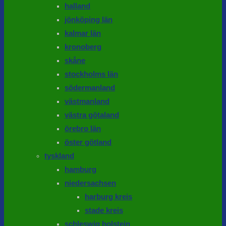
halland
jönköping län
kalmar län
kronoberg
skåne
stockholms län
södermanland
västmanland
västra götaland
örebro län
öster götland
tyskland
hamburg
niedersachsen
harburg kreis
stade kreis
schleswig holstein