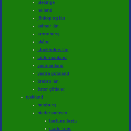
blekinge
halland
jönköping län
kalmar län
kronoberg
skåne
stockholms län
södermanland
västmanland
västra götaland
örebro län
öster götland
tyskland
hamburg
niedersachsen
harburg kreis
stade kreis