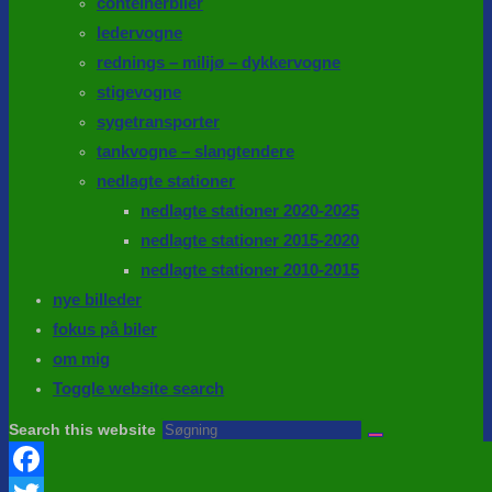
conteinerbiler
ledervogne
rednings – milijø – dykkervogne
stigevogne
sygetransporter
tankvogne – slangtendere
nedlagte stationer
nedlagte stationer 2020-2025
nedlagte stationer 2015-2020
nedlagte stationer 2010-2015
nye billeder
fokus på biler
om mig
Toggle website search
Search this website