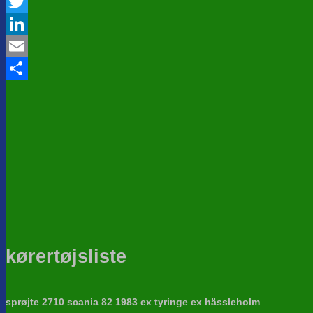
Facebook
Twitter
LinkedIn
Email
Share
kørertøjsliste
sprøjte 2710 scania 82 1983 ex tyringe ex hässleholm