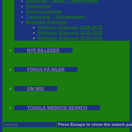
Rednings – Milijø – Dykkervogne
Stigevogne
Sygetransporter
Tankvogne – Slangtendere
Nedlagte Stationer
Nedlagte Stationer 2020-2025
Nedlagte Stationer 2015-2020
Nedlagte Stationer 2010-2015
NYE BILLEDER
FOKUS PÅ BILER
OM MIG
TOGGLE WEBSITE SEARCH
Press Escape to close the search pa