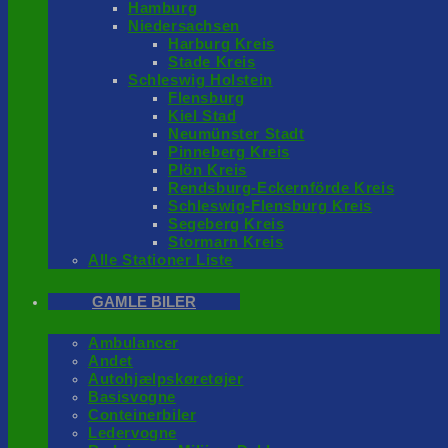
Hamburg
Niedersachsen
Harburg Kreis
Stade Kreis
Schleswig Holstein
Flensburg
Kiel Stad
Neumünster Stadt
Pinneberg Kreis
Plön Kreis
Rendsburg-Eckernförde Kreis
Schleswig-Flensburg Kreis
Segeberg Kreis
Stormarn Kreis
Alle Stationer Liste
GAMLE BILER
Ambulancer
Andet
Autohjælpskøretøjer
Basisvogne
Conteinerbiler
Ledervogne