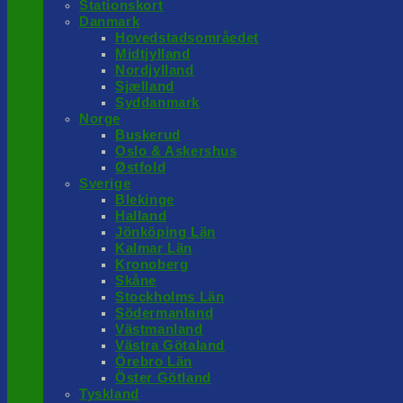
Stationskort
Danmark
Hovedstadsområedet
Midtjylland
Nordjylland
Sjælland
Syddanmark
Norge
Buskerud
Oslo & Askershus
Østfold
Sverige
Blekinge
Halland
Jönköping Län
Kalmar Län
Kronoberg
Skåne
Stockholms Län
Södermanland
Västmanland
Västra Götaland
Örebro Län
Öster Götland
Tyskland