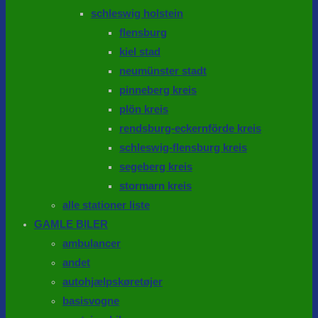
schleswig holstein
flensburg
kiel stad
neumünster stadt
pinneberg kreis
plön kreis
rendsburg-eckernförde kreis
schleswig-flensburg kreis
segeberg kreis
stormarn kreis
alle stationer liste
GAMLE BILER
ambulancer
andet
autohjælpskøretøjer
basisvogne