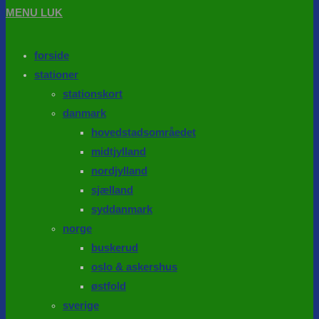
MENU
LUK
forside
stationer
stationskort
danmark
hovedstadsområedet
midtjylland
nordjylland
sjælland
syddanmark
norge
buskerud
oslo & askershus
østfold
sverige