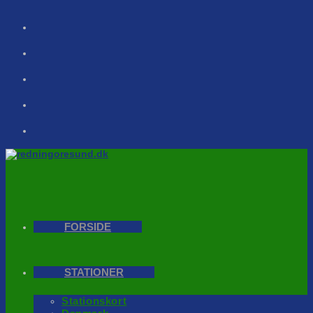
Skip
to
content
FORSIDE
STATIONER
Stationskort