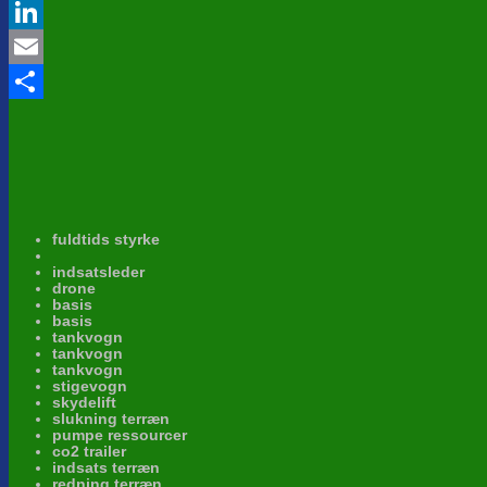
Twitter
LinkedIn
Email
Share
fuldtids styrke
indsatsleder
drone
basis
basis
tankvogn
tankvogn
tankvogn
stigevogn
skydelift
slukning terræn
pumpe ressourcer
co2 trailer
indsats terræn
redning terræn