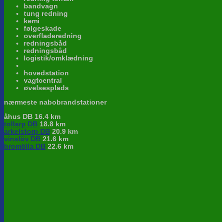
bandvagn
tung redning
kemi
følgeskade
overfladeredning
redningsbåd
redningsbåd
logistik/omklædning
hovedstation
vagtcentral
øvelsesplads
nærmeste nabobrandstationer
åhus DB 16.4 km
tollarp DB
18.8 km
arkelstorp DB
20.9 km
vinslöv DB
21.6 km
bromölla DB
22.6 km