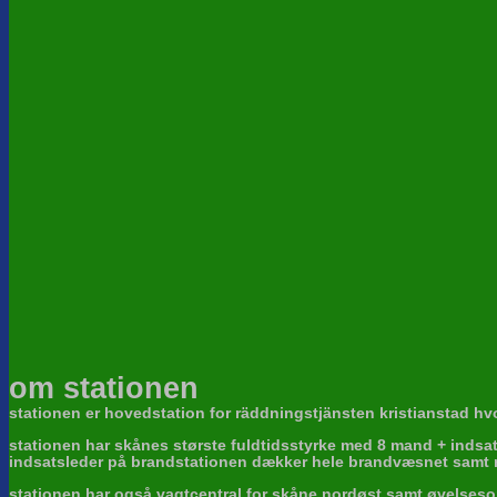
om stationen
stationen er hovedstation for räddningstjänsten kristianstad hvor
stationen har skånes største fuldtidsstyrke med 8 mand + indsa
indsatsleder på brandstationen dækker hele brandvæsnet samt 
stationen har også vagtcentral for skåne nordøst samt øvelses