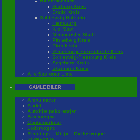
Niedersachsen
Harburg Kreis
Stade Kreis
Schleswig Holstein
Flensburg
Kiel Stad
Neumünster Stadt
Pinneberg Kreis
Plön Kreis
Rendsburg-Eckernförde Kreis
Schleswig-Flensburg Kreis
Segeberg Kreis
Stormarn Kreis
Alle Stationer Liste
GAMLE BILER
Ambulancer
Andet
Autohjælpskøretøjer
Basisvogne
Conteinerbiler
Ledervogne
Rednings – Milijø – Dykkervogne
Stigevogne