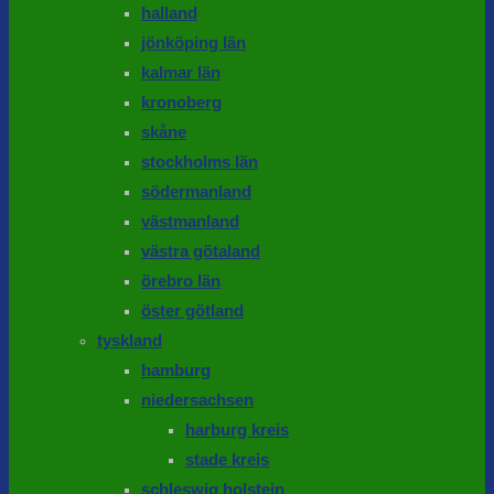
halland
jönköping län
kalmar län
kronoberg
skåne
stockholms län
södermanland
västmanland
västra götaland
örebro län
öster götland
tyskland
hamburg
niedersachsen
harburg kreis
stade kreis
schleswig holstein