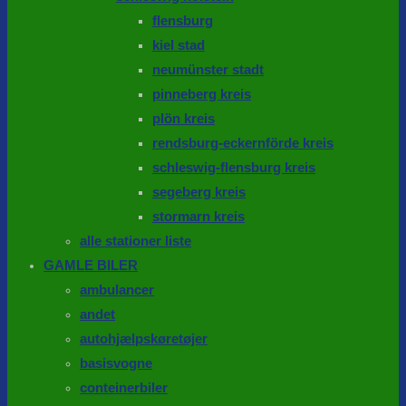
flensburg
kiel stad
neumünster stadt
pinneberg kreis
plön kreis
rendsburg-eckernförde kreis
schleswig-flensburg kreis
segeberg kreis
stormarn kreis
alle stationer liste
GAMLE BILER
ambulancer
andet
autohjælpskøretøjer
basisvogne
conteinerbiler