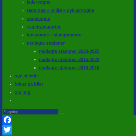
ledervogne
rednings – milijø – dykkervogne
stigevogne
sygetransporter
tankvogne – slangtendere
nedlagte stationer
nedlagte stationer 2020-2025
nedlagte stationer 2015-2020
nedlagte stationer 2010-2015
nye billeder
fokus på biler
om mig
Toggle
website
Search
this
search
website
Facebook