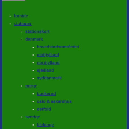
the
search
SEARCH
panel.
forside
stationer
stationskort
danmark
hovedstadsområedet
midtjylland
nordjylland
sjælland
syddanmark
norge
buskerud
oslo & askershus
østfold
sverige
blekinge