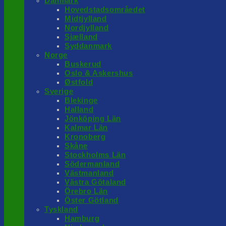
Danmark
Hovedstadsområedet
Midtjylland
Nordjylland
Sjælland
Syddanmark
Norge
Buskerud
Oslo & Askershus
Østfold
Sverige
Blekinge
Halland
Jönköping Län
Kalmar Län
Kronoberg
Skåne
Stockholms Län
Södermanland
Västmanland
Västra Götaland
Örebro Län
Öster Götland
Tyskland
Hamburg