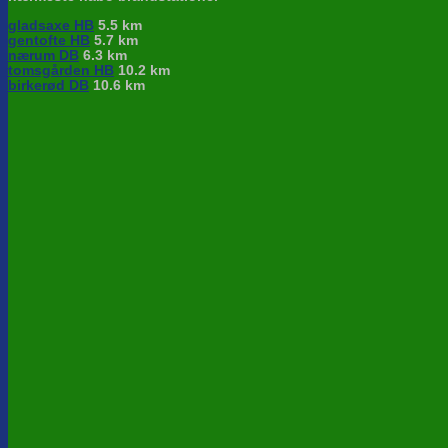
gladsaxe HB
5.5 km
gentofte HB
5.7 km
nærum DB
6.3 km
tomsgården HB
10.2 km
birkerød DB
10.6 km