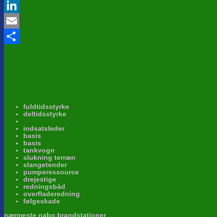
Twitter
LinkedIn
Email
Share
fuldtidsstyrke
deltidsstyrke
indsatsleder
basis
basis
tankvogn
slukning terræn
slangetender
pumperessource
drejestige
redningsbåd
overfladeredning
følgeskade
nærmeste nabo brandstationer