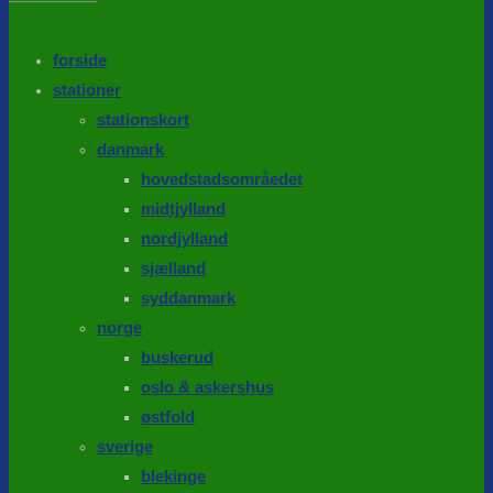
the
search
SEARCH
panel.
forside
stationer
stationskort
danmark
hovedstadsområedet
midtjylland
nordjylland
sjælland
syddanmark
norge
buskerud
oslo & askershus
østfold
sverige
blekinge