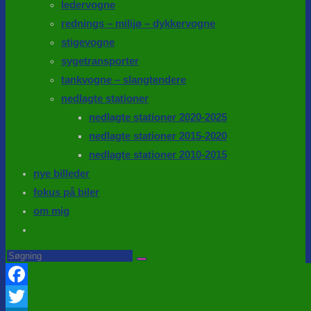
ledervogne
rednings – milijø – dykkervogne
stigevogne
sygetransporter
tankvogne – slangtendere
nedlagte stationer
nedlagte stationer 2020-2025
nedlagte stationer 2015-2020
nedlagte stationer 2010-2015
nye billeder
fokus på biler
om mig
Toggle
website
Search
this
search
website
Facebook