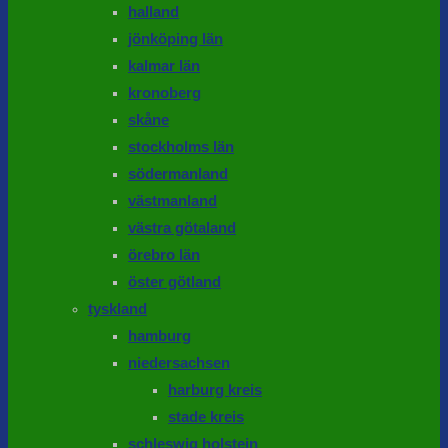
halland
jönköping län
kalmar län
kronoberg
skåne
stockholms län
södermanland
västmanland
västra götaland
örebro län
öster götland
tyskland
hamburg
niedersachsen
harburg kreis
stade kreis
schleswig holstein