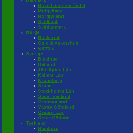
Danmark
Hovedstadsområedet
Midtjylland
Nordjylland
Sjælland
Syddanmark
Norge
Buskerud
Oslo & Askershus
Østfold
Sverige
Blekinge
Halland
Jönköping Län
Kalmar Län
Kronoberg
Skåne
Stockholms Län
Södermanland
Västmanland
Västra Götaland
Örebro Län
Öster Götland
Tyskland
Hamburg