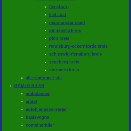
flensburg
kiel stad
neumünster stadt
pinneberg kreis
plön kreis
rendsburg-eckernförde kreis
schleswig-flensburg kreis
segeberg kreis
stormarn kreis
alle stationer liste
GAMLE BILER
ambulancer
andet
autohjælpskøretøjer
basisvogne
conteinerbiler