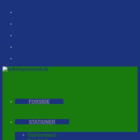
Skip
to
content
FORSIDE
STATIONER
Stationskort