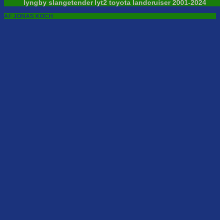
lyngby slangetender lyt2 toyota landcruiser 2001-2024
AF JONAS KOCH