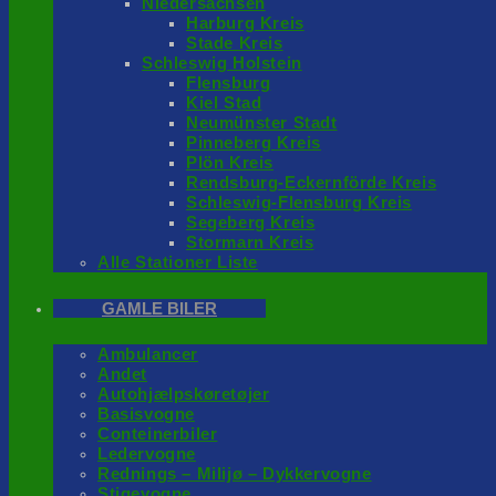
Niedersachsen
Harburg Kreis
Stade Kreis
Schleswig Holstein
Flensburg
Kiel Stad
Neumünster Stadt
Pinneberg Kreis
Plön Kreis
Rendsburg-Eckernförde Kreis
Schleswig-Flensburg Kreis
Segeberg Kreis
Stormarn Kreis
Alle Stationer Liste
GAMLE BILER
Ambulancer
Andet
Autohjælpskøretøjer
Basisvogne
Conteinerbiler
Ledervogne
Rednings – Milijø – Dykkervogne
Stigevogne