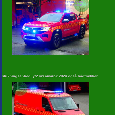
slukningsenhed lyt2 vw amarok 2024 også bådtrækker