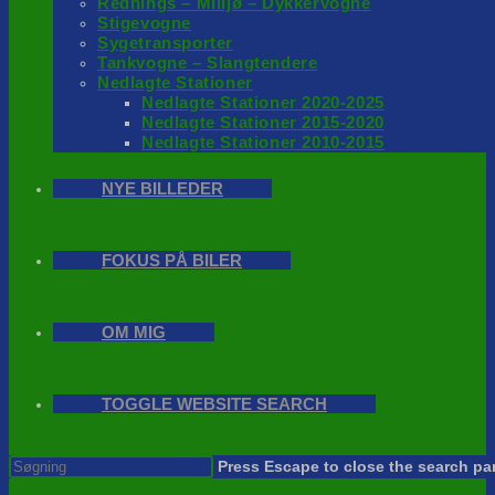
Rednings – Milijø – Dykkervogne
Stigevogne
Sygetransporter
Tankvogne – Slangtendere
Nedlagte Stationer
Nedlagte Stationer 2020-2025
Nedlagte Stationer 2015-2020
Nedlagte Stationer 2010-2015
NYE BILLEDER
FOKUS PÅ BILER
OM MIG
TOGGLE WEBSITE SEARCH
Press Escape to close the search pa