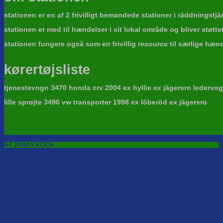
stationen er en af 2 frivilligt bemandede stationer i räddningstj
stationen er med til hændelser i sit lokal område og bliver støt
stationen fungere også som en frivillig resource til særlige hænd
kørertøjsliste
tjenestevogn 3470 honda crv 2004 ex hyllie ex jägersro ledervo
lille sprøjte 3490 vw transporter 1998 ex löberöd ex jägersro
AF JONAS KOCH