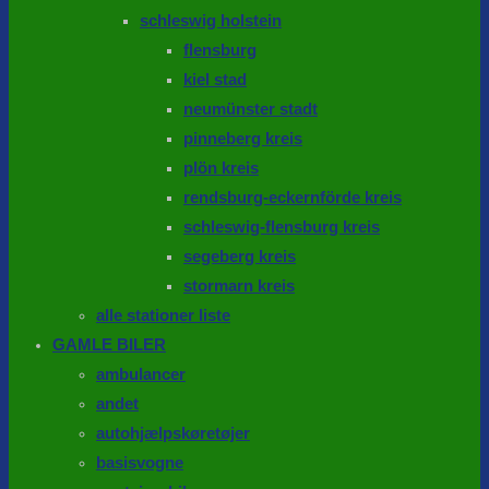
schleswig holstein
flensburg
kiel stad
neumünster stadt
pinneberg kreis
plön kreis
rendsburg-eckernförde kreis
schleswig-flensburg kreis
segeberg kreis
stormarn kreis
alle stationer liste
GAMLE BILER
ambulancer
andet
autohjælpskøretøjer
basisvogne