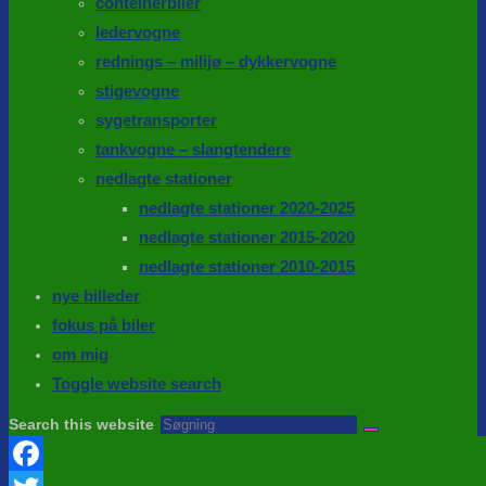
conteinerbiler
ledervogne
rednings – milijø – dykkervogne
stigevogne
sygetransporter
tankvogne – slangtendere
nedlagte stationer
nedlagte stationer 2020-2025
nedlagte stationer 2015-2020
nedlagte stationer 2010-2015
nye billeder
fokus på biler
om mig
Toggle website search
Search this website