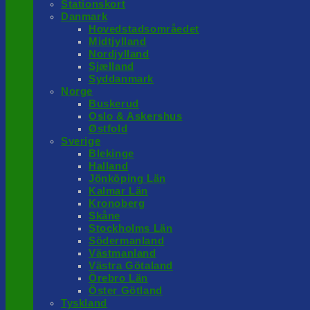
Stationskort
Danmark
Hovedstadsområedet
Midtjylland
Nordjylland
Sjælland
Syddanmark
Norge
Buskerud
Oslo & Askershus
Østfold
Sverige
Blekinge
Halland
Jönköping Län
Kalmar Län
Kronoberg
Skåne
Stockholms Län
Södermanland
Västmanland
Västra Götaland
Örebro Län
Öster Götland
Tyskland