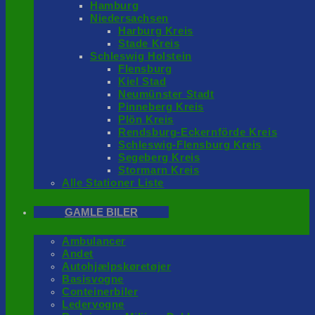
Hamburg
Niedersachsen
Harburg Kreis
Stade Kreis
Schleswig Holstein
Flensburg
Kiel Stad
Neumünster Stadt
Pinneberg Kreis
Plön Kreis
Rendsburg-Eckernförde Kreis
Schleswig-Flensburg Kreis
Segeberg Kreis
Stormarn Kreis
Alle Stationer Liste
GAMLE BILER
Ambulancer
Andet
Autohjælpskøretøjer
Basisvogne
Conteinerbiler
Ledervogne