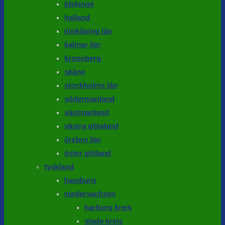
blekinge
halland
jönköping län
kalmar län
kronoberg
skåne
stockholms län
södermanland
västmanland
västra götaland
örebro län
öster götland
tyskland
hamburg
niedersachsen
harburg kreis
stade kreis