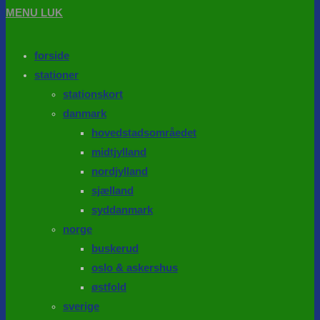
MENU
LUK
forside
stationer
stationskort
danmark
hovedstadsområedet
midtjylland
nordjylland
sjælland
syddanmark
norge
buskerud
oslo & askershus
østfold
sverige