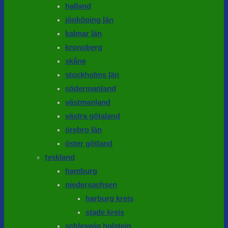
halland
jönköping län
kalmar län
kronoberg
skåne
stockholms län
södermanland
västmanland
västra götaland
örebro län
öster götland
tyskland
hamburg
niedersachsen
harburg kreis
stade kreis
schleswig holstein