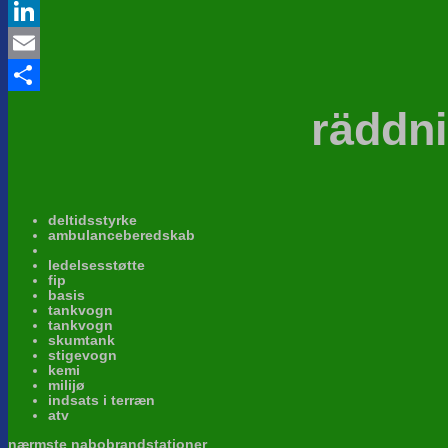
Twitter
LinkedIn
Email
Share
räddni
deltidsstyrke
ambulanceberedskab
ledelsesstøtte
fip
basis
tankvogn
tankvogn
skumtank
stigevogn
kemi
milijø
indsats i terræn
atv
nærmste nabobrandstationer