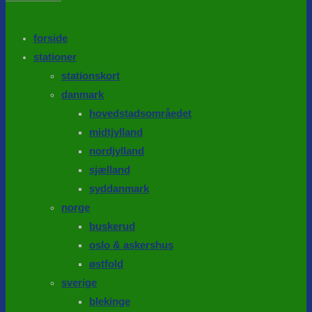
the
search
SEARCH
panel.
forside
stationer
stationskort
danmark
hovedstadsområedet
midtjylland
nordjylland
sjælland
syddanmark
norge
buskerud
oslo & askershus
østfold
sverige
blekinge