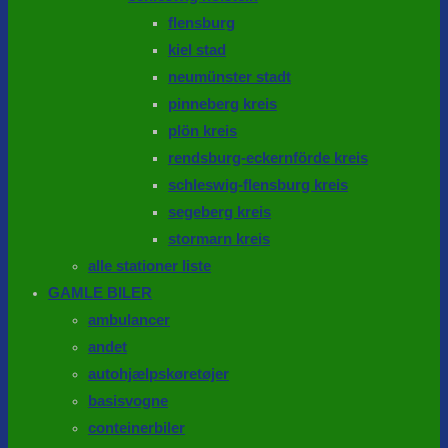
flensburg
kiel stad
neumünster stadt
pinneberg kreis
plön kreis
rendsburg-eckernförde kreis
schleswig-flensburg kreis
segeberg kreis
stormarn kreis
alle stationer liste
GAMLE BILER
ambulancer
andet
autohjælpskøretøjer
basisvogne
conteinerbiler