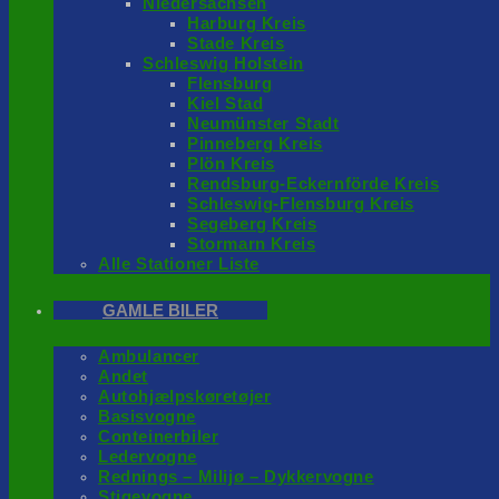
Niedersachsen
Harburg Kreis
Stade Kreis
Schleswig Holstein
Flensburg
Kiel Stad
Neumünster Stadt
Pinneberg Kreis
Plön Kreis
Rendsburg-Eckernförde Kreis
Schleswig-Flensburg Kreis
Segeberg Kreis
Stormarn Kreis
Alle Stationer Liste
GAMLE BILER
Ambulancer
Andet
Autohjælpskøretøjer
Basisvogne
Conteinerbiler
Ledervogne
Rednings – Milijø – Dykkervogne
Stigevogne