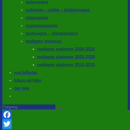
ledervogne
rednings – milijø – dykkervogne
stigevogne
sygetransporter
tankvogne – slangtendere
nedlagte stationer
nedlagte stationer 2020-2025
nedlagte stationer 2015-2020
nedlagte stationer 2010-2015
nye billeder
fokus på biler
om mig
Toggle
website
Search
this
search
website
Facebook