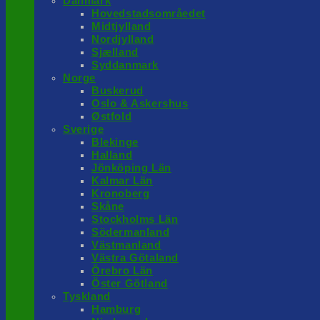
Danmark
Hovedstadsområedet
Midtjylland
Nordjylland
Sjælland
Syddanmark
Norge
Buskerud
Oslo & Askershus
Østfold
Sverige
Blekinge
Halland
Jönköping Län
Kalmar Län
Kronoberg
Skåne
Stockholms Län
Södermanland
Västmanland
Västra Götaland
Örebro Län
Öster Götland
Tyskland
Hamburg