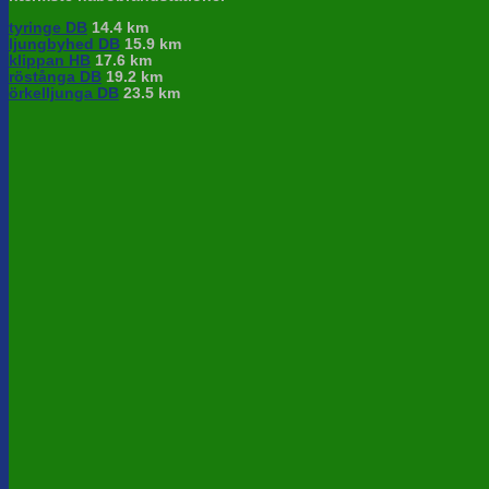
tyringe DB
14.4 km
ljungbyhed DB
15.9 km
klippan HB
17.6 km
röstånga DB
19.2 km
örkelljunga DB
23.5 km