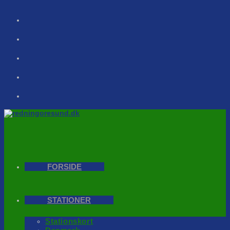
Skip
to
content
FORSIDE
STATIONER
Stationskort