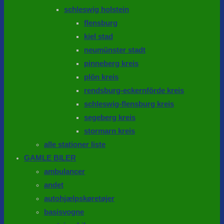
schleswig holstein
flensburg
kiel stad
neumünster stadt
pinneberg kreis
plön kreis
rendsburg-eckernförde kreis
schleswig-flensburg kreis
segeberg kreis
stormarn kreis
alle stationer liste
GAMLE BILER
ambulancer
andet
autohjælpskøretøjer
basisvogne