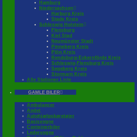
Hamburg
Niedersachsen
Harburg Kreis
Stade Kreis
Schleswig Holstein
Flensburg
Kiel Stad
Neumünster Stadt
Pinneberg Kreis
Plön Kreis
Rendsburg-Eckernförde Kreis
Schleswig-Flensburg Kreis
Segeberg Kreis
Stormarn Kreis
Alle Stationer Liste
GAMLE BILER
Ambulancer
Andet
Autohjælpskøretøjer
Basisvogne
Conteinerbiler
Ledervogne