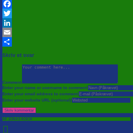
Facebook
Twitter
LinkedIn
Email
Share
Skriv et svar
Comment
Enter your name or username to comment
Enter your email address to comment
Enter your website URL (optional)
AF JONAS KOCH