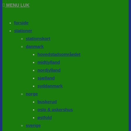
MENU
LUK
forside
stationer
stationskort
danmark
hovedstadsområedet
midtjylland
nordjylland
sjælland
syddanmark
norge
buskerud
oslo & askershus
østfold
sverige