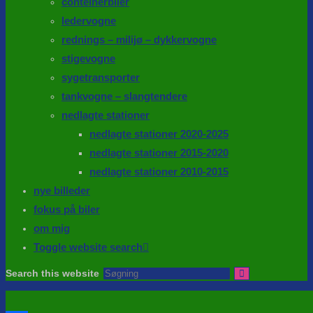
conteinerbiler
ledervogne
rednings – milijø – dykkervogne
stigevogne
sygetransporter
tankvogne – slangtendere
nedlagte stationer
nedlagte stationer 2020-2025
nedlagte stationer 2015-2020
nedlagte stationer 2010-2015
nye billeder
fokus på biler
om mig
Toggle website search
Search this website