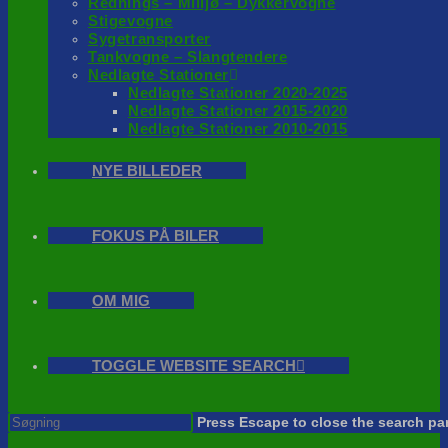
Rednings – Milijø – Dykkervogne
Stigevogne
Sygetransporter
Tankvogne – Slangtendere
Nedlagte Stationer
Nedlagte Stationer 2020-2025
Nedlagte Stationer 2015-2020
Nedlagte Stationer 2010-2015
NYE BILLEDER
FOKUS PÅ BILER
OM MIG
TOGGLE WEBSITE SEARCH
Press Escape to close the search pa