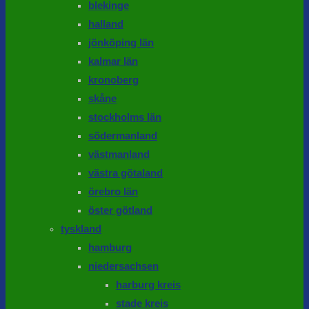
blekinge
halland
jönköping län
kalmar län
kronoberg
skåne
stockholms län
södermanland
västmanland
västra götaland
örebro län
öster götland
tyskland
hamburg
niedersachsen
harburg kreis
stade kreis