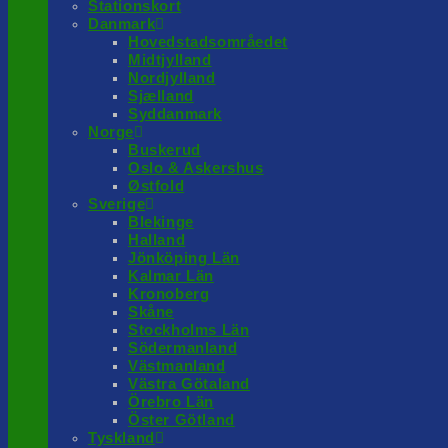
Stationskort
Danmark
Hovedstadsområedet
Midtjylland
Nordjylland
Sjælland
Syddanmark
Norge
Buskerud
Oslo & Askershus
Østfold
Sverige
Blekinge
Halland
Jönköping Län
Kalmar Län
Kronoberg
Skåne
Stockholms Län
Södermanland
Västmanland
Västra Götaland
Örebro Län
Öster Götland
Tyskland