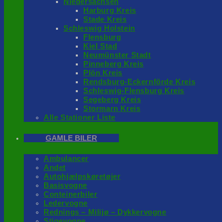
Niedersachsen
Harburg Kreis
Stade Kreis
Schleswig Holstein
Flensburg
Kiel Stad
Neumünster Stadt
Pinneberg Kreis
Plön Kreis
Rendsburg-Eckernförde Kreis
Schleswig-Flensburg Kreis
Segeberg Kreis
Stormarn Kreis
Alle Stationer Liste
GAMLE BILER
Ambulancer
Andet
Autohjælpskøretøjer
Basisvogne
Conteinerbiler
Ledervogne
Rednings – Milijø – Dykkervogne
Stigevogne