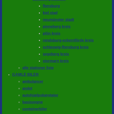
flensburg
kiel stad
neumünster stadt
pinneberg kreis
plön kreis
rendsburg-eckernförde kreis
schleswig-flensburg kreis
segeberg kreis
stormarn kreis
alle stationer liste
GAMLE BILER
ambulancer
andet
autohjælpskøretøjer
basisvogne
conteinerbiler