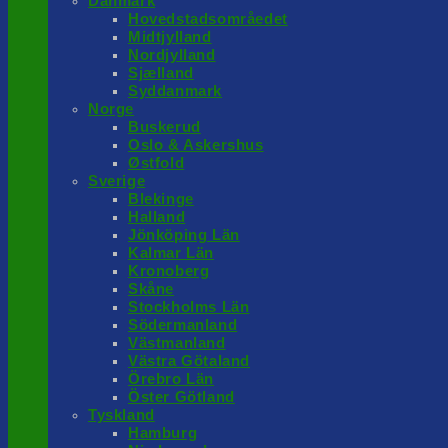
Danmark
Hovedstadsområedet
Midtjylland
Nordjylland
Sjælland
Syddanmark
Norge
Buskerud
Oslo & Askershus
Østfold
Sverige
Blekinge
Halland
Jönköping Län
Kalmar Län
Kronoberg
Skåne
Stockholms Län
Södermanland
Västmanland
Västra Götaland
Örebro Län
Öster Götland
Tyskland
Hamburg