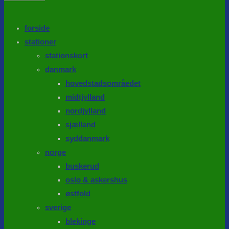
the
search
SEARCH
panel.
forside
stationer
stationskort
danmark
hovedstadsområedet
midtjylland
nordjylland
sjælland
syddanmark
norge
buskerud
oslo & askershus
østfold
sverige
blekinge