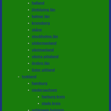
halland
jönköping län
kalmar län
kronoberg
skåne
stockholms län
södermanland
västmanland
västra götaland
örebro län
öster götland
tyskland
hamburg
niedersachsen
harburg kreis
stade kreis
schleswig holstein