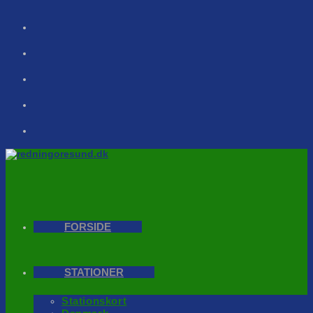
Skip
to
content
FORSIDE
STATIONER
Stationskort