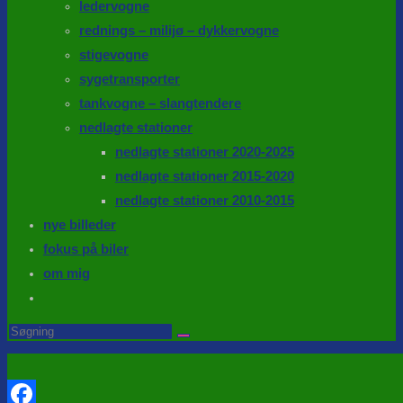
ledervogne
rednings – milijø – dykkervogne
stigevogne
sygetransporter
tankvogne – slangtendere
nedlagte stationer
nedlagte stationer 2020-2025
nedlagte stationer 2015-2020
nedlagte stationer 2010-2015
nye billeder
fokus på biler
om mig
Toggle
website
Search
this
search
website