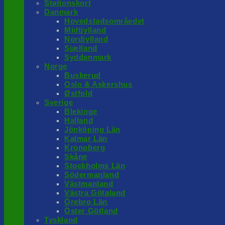
Stationskort
Danmark
Hovedstadsområedet
Midtjylland
Nordjylland
Sjælland
Syddanmark
Norge
Buskerud
Oslo & Askershus
Østfold
Sverige
Blekinge
Halland
Jönköping Län
Kalmar Län
Kronoberg
Skåne
Stockholms Län
Södermanland
Västmanland
Västra Götaland
Örebro Län
Öster Götland
Tyskland