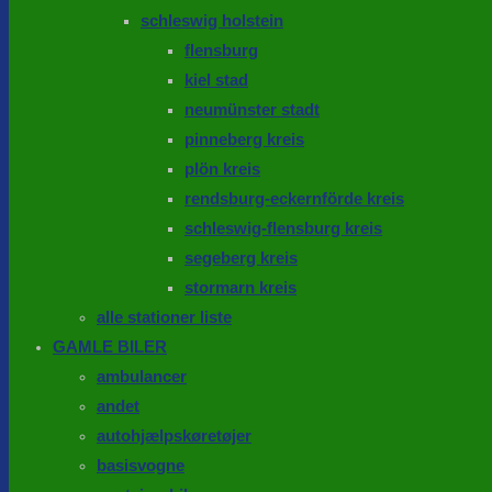
schleswig holstein
flensburg
kiel stad
neumünster stadt
pinneberg kreis
plön kreis
rendsburg-eckernförde kreis
schleswig-flensburg kreis
segeberg kreis
stormarn kreis
alle stationer liste
GAMLE BILER
ambulancer
andet
autohjælpskøretøjer
basisvogne