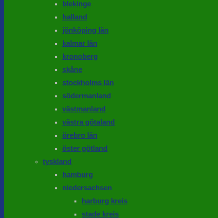
blekinge
halland
jönköping län
kalmar län
kronoberg
skåne
stockholms län
södermanland
västmanland
västra götaland
örebro län
öster götland
tyskland
hamburg
niedersachsen
harburg kreis
stade kreis