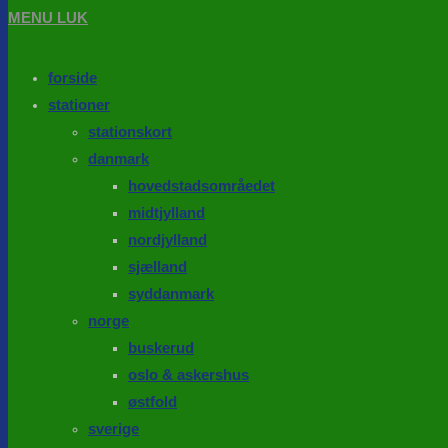
MENU
LUK
forside
stationer
stationskort
danmark
hovedstadsområedet
midtjylland
nordjylland
sjælland
syddanmark
norge
buskerud
oslo & askershus
østfold
sverige