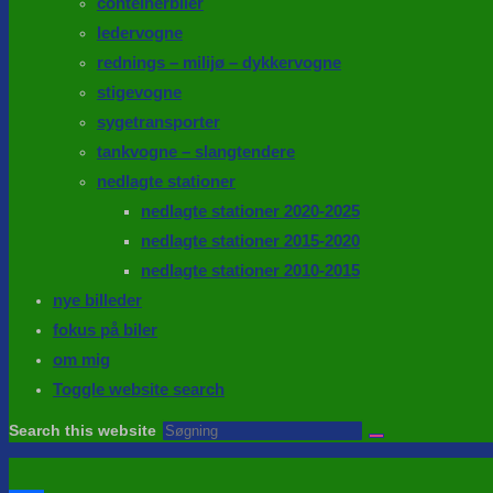
conteinerbiler
ledervogne
rednings – milijø – dykkervogne
stigevogne
sygetransporter
tankvogne – slangtendere
nedlagte stationer
nedlagte stationer 2020-2025
nedlagte stationer 2015-2020
nedlagte stationer 2010-2015
nye billeder
fokus på biler
om mig
Toggle website search
Search this website