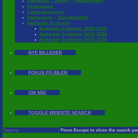
Rednings – Milijø – Dykkervogne
Stigevogne
Sygetransporter
Tankvogne – Slangtendere
Nedlagte Stationer
Nedlagte Stationer 2020-2025
Nedlagte Stationer 2015-2020
Nedlagte Stationer 2010-2015
NYE BILLEDER
FOKUS PÅ BILER
OM MIG
TOGGLE WEBSITE SEARCH
Press Escape to close the search pa