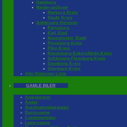
Hamburg
Niedersachsen
Harburg Kreis
Stade Kreis
Schleswig Holstein
Flensburg
Kiel Stad
Neumünster Stadt
Pinneberg Kreis
Plön Kreis
Rendsburg-Eckernförde Kreis
Schleswig-Flensburg Kreis
Segeberg Kreis
Stormarn Kreis
Alle Stationer Liste
GAMLE BILER
Ambulancer
Andet
Autohjælpskøretøjer
Basisvogne
Conteinerbiler
Ledervogne