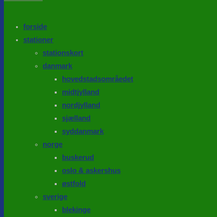
the
search
SEARCH
panel.
forside
stationer
stationskort
danmark
hovedstadsområedet
midtjylland
nordjylland
sjælland
syddanmark
norge
buskerud
oslo & askershus
østfold
sverige
blekinge