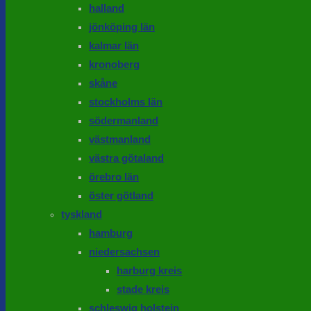
halland
jönköping län
kalmar län
kronoberg
skåne
stockholms län
södermanland
västmanland
västra götaland
örebro län
öster götland
tyskland
hamburg
niedersachsen
harburg kreis
stade kreis
schleswig holstein