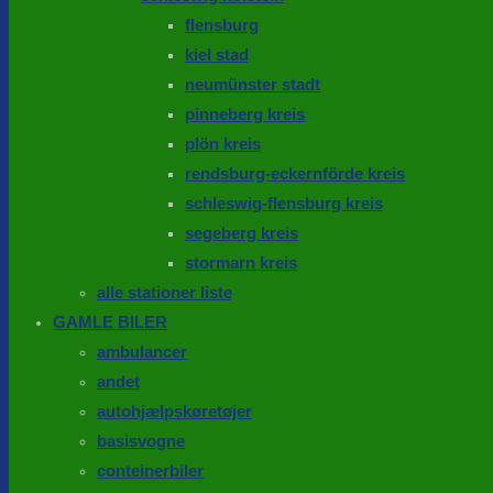
flensburg
kiel stad
neumünster stadt
pinneberg kreis
plön kreis
rendsburg-eckernförde kreis
schleswig-flensburg kreis
segeberg kreis
stormarn kreis
alle stationer liste
GAMLE BILER
ambulancer
andet
autohjælpskøretøjer
basisvogne
conteinerbiler