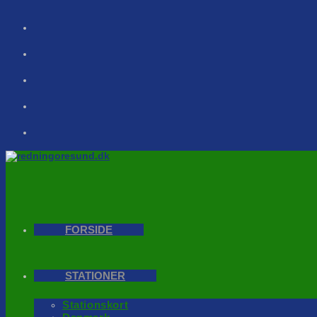
Skip
to
content
FORSIDE
STATIONER
Stationskort