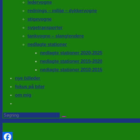
ledervogne
rednings – milijø – dykkervogne
stigevogne
sygetransporter
tankvogne – slangtendere
nedlagte stationer
nedlagte stationer 2020-2025
nedlagte stationer 2015-2020
nedlagte stationer 2010-2015
nye billeder
fokus på biler
om mig
Toggle
website
Search
this
search
website