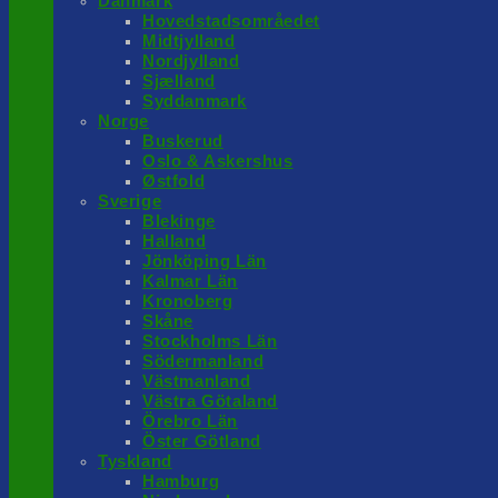
Danmark
Hovedstadsområedet
Midtjylland
Nordjylland
Sjælland
Syddanmark
Norge
Buskerud
Oslo & Askershus
Østfold
Sverige
Blekinge
Halland
Jönköping Län
Kalmar Län
Kronoberg
Skåne
Stockholms Län
Södermanland
Västmanland
Västra Götaland
Örebro Län
Öster Götland
Tyskland
Hamburg