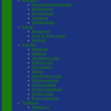
Danmark
Hovedstadsområedet
Midtjylland
Nordjylland
Sjælland
Syddanmark
Norge
Buskerud
Oslo & Askershus
Østfold
Sverige
Blekinge
Halland
Jönköping Län
Kalmar Län
Kronoberg
Skåne
Stockholms Län
Södermanland
Västmanland
Västra Götaland
Örebro Län
Öster Götland
Tyskland
Hamburg