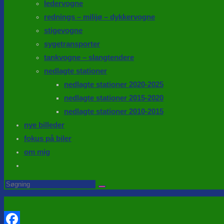
ledervogne
rednings – milijø – dykkervogne
stigevogne
sygetransporter
tankvogne – slangtendere
nedlagte stationer
nedlagte stationer 2020-2025
nedlagte stationer 2015-2020
nedlagte stationer 2010-2015
nye billeder
fokus på biler
om mig
Toggle
website
Search
this
search
website