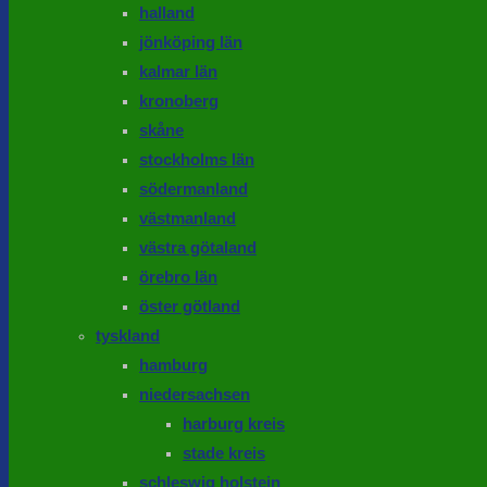
halland
jönköping län
kalmar län
kronoberg
skåne
stockholms län
södermanland
västmanland
västra götaland
örebro län
öster götland
tyskland
hamburg
niedersachsen
harburg kreis
stade kreis
schleswig holstein