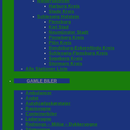
Niedersachsen
Harburg Kreis
Stade Kreis
Schleswig Holstein
Flensburg
Kiel Stad
Neumünster Stadt
Pinneberg Kreis
Plön Kreis
Rendsburg-Eckernförde Kreis
Schleswig-Flensburg Kreis
Segeberg Kreis
Stormarn Kreis
Alle Stationer Liste
GAMLE BILER
Ambulancer
Andet
Autohjælpskøretøjer
Basisvogne
Conteinerbiler
Ledervogne
Rednings – Milijø – Dykkervogne
Stigevogne