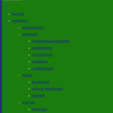
the
search
SEARCH
panel.
forside
stationer
stationskort
danmark
hovedstadsområedet
midtjylland
nordjylland
sjælland
syddanmark
norge
buskerud
oslo & askershus
østfold
sverige
blekinge