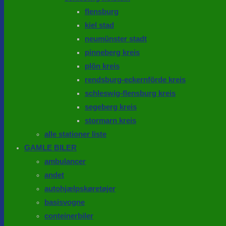
flensburg
kiel stad
neumünster stadt
pinneberg kreis
plön kreis
rendsburg-eckernförde kreis
schleswig-flensburg kreis
segeberg kreis
stormarn kreis
alle stationer liste
GAMLE BILER
ambulancer
andet
autohjælpskøretøjer
basisvogne
conteinerbiler