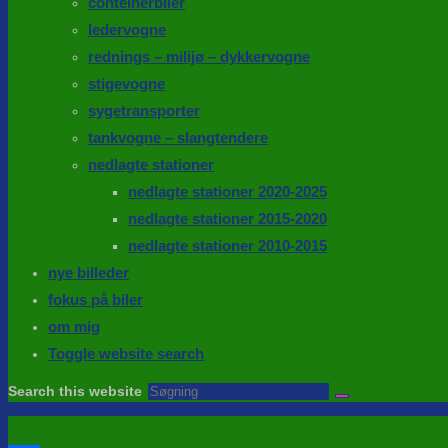
conteinerbiler
ledervogne
rednings – milijø – dykkervogne
stigevogne
sygetransporter
tankvogne – slangtendere
nedlagte stationer
nedlagte stationer 2020-2025
nedlagte stationer 2015-2020
nedlagte stationer 2010-2015
nye billeder
fokus på biler
om mig
Toggle website search
Search this website