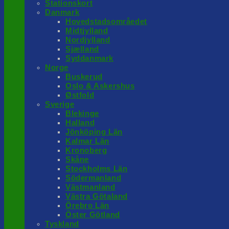
Stationskort
Danmark
Hovedstadsområedet
Midtjylland
Nordjylland
Sjælland
Syddanmark
Norge
Buskerud
Oslo & Askershus
Østfold
Sverige
Blekinge
Halland
Jönköping Län
Kalmar Län
Kronoberg
Skåne
Stockholms Län
Södermanland
Västmanland
Västra Götaland
Örebro Län
Öster Götland
Tyskland