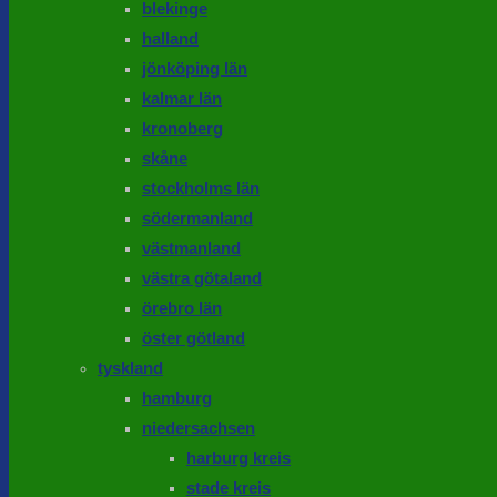
blekinge
halland
jönköping län
kalmar län
kronoberg
skåne
stockholms län
södermanland
västmanland
västra götaland
örebro län
öster götland
tyskland
hamburg
niedersachsen
harburg kreis
stade kreis