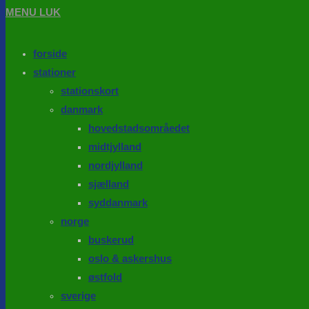
MENU
LUK
forside
stationer
stationskort
danmark
hovedstadsområedet
midtjylland
nordjylland
sjælland
syddanmark
norge
buskerud
oslo & askershus
østfold
sverige