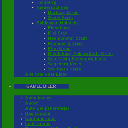
Hamburg
Niedersachsen
Harburg Kreis
Stade Kreis
Schleswig Holstein
Flensburg
Kiel Stad
Neumünster Stadt
Pinneberg Kreis
Plön Kreis
Rendsburg-Eckernförde Kreis
Schleswig-Flensburg Kreis
Segeberg Kreis
Stormarn Kreis
Alle Stationer Liste
GAMLE BILER
Ambulancer
Andet
Autohjælpskøretøjer
Basisvogne
Conteinerbiler
Ledervogne