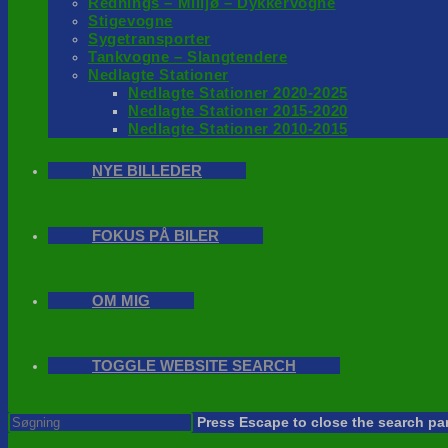
Rednings – Milijø – Dykkervogne
Stigevogne
Sygetransporter
Tankvogne – Slangtendere
Nedlagte Stationer
Nedlagte Stationer 2020-2025
Nedlagte Stationer 2015-2020
Nedlagte Stationer 2010-2015
NYE BILLEDER
FOKUS PÅ BILER
OM MIG
TOGGLE WEBSITE SEARCH
Press Escape to close the search pa