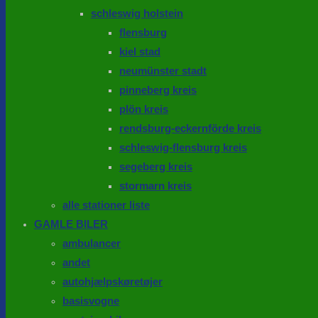
schleswig holstein
flensburg
kiel stad
neumünster stadt
pinneberg kreis
plön kreis
rendsburg-eckernförde kreis
schleswig-flensburg kreis
segeberg kreis
stormarn kreis
alle stationer liste
GAMLE BILER
ambulancer
andet
autohjælpskøretøjer
basisvogne