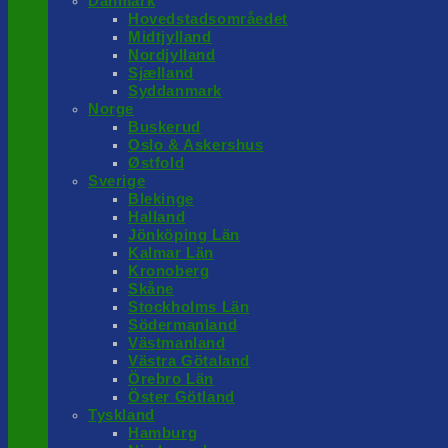
Danmark
Hovedstadsområedet
Midtjylland
Nordjylland
Sjælland
Syddanmark
Norge
Buskerud
Oslo & Askershus
Østfold
Sverige
Blekinge
Halland
Jönköping Län
Kalmar Län
Kronoberg
Skåne
Stockholms Län
Södermanland
Västmanland
Västra Götaland
Örebro Län
Öster Götland
Tyskland
Hamburg