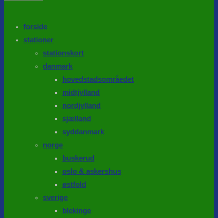
the
search
SEARCH
panel.
forside
stationer
stationskort
danmark
hovedstadsområedet
midtjylland
nordjylland
sjælland
syddanmark
norge
buskerud
oslo & askershus
østfold
sverige
blekinge