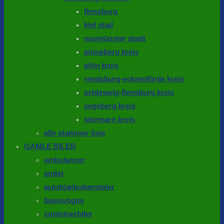
flensburg
kiel stad
neumünster stadt
pinneberg kreis
plön kreis
rendsburg-eckernförde kreis
schleswig-flensburg kreis
segeberg kreis
stormarn kreis
alle stationer liste
GAMLE BILER
ambulancer
andet
autohjælpskøretøjer
basisvogne
conteinerbiler