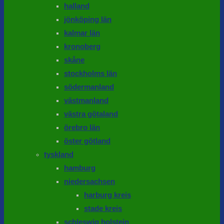
halland
jönköping län
kalmar län
kronoberg
skåne
stockholms län
södermanland
västmanland
västra götaland
örebro län
öster götland
tyskland
hamburg
niedersachsen
harburg kreis
stade kreis
schleswig holstein