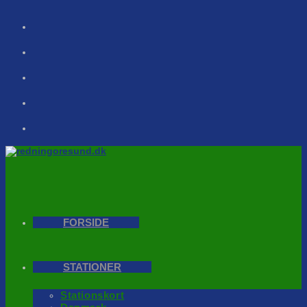
Skip
to
content
FORSIDE
STATIONER
Stationskort