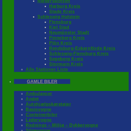
Niedersachsen
Harburg Kreis
Stade Kreis
Schleswig Holstein
Flensburg
Kiel Stad
Neumünster Stadt
Pinneberg Kreis
Plön Kreis
Rendsburg-Eckernförde Kreis
Schleswig-Flensburg Kreis
Segeberg Kreis
Stormarn Kreis
Alle Stationer Liste
GAMLE BILER
Ambulancer
Andet
Autohjælpskøretøjer
Basisvogne
Conteinerbiler
Ledervogne
Rednings – Milijø – Dykkervogne
Stigevogne