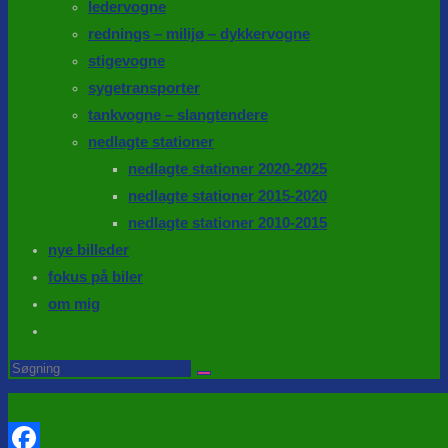
ledervogne
rednings – milijø – dykkervogne
stigevogne
sygetransporter
tankvogne – slangtendere
nedlagte stationer
nedlagte stationer 2020-2025
nedlagte stationer 2015-2020
nedlagte stationer 2010-2015
nye billeder
fokus på biler
om mig
Toggle
website
Search
this
search
website