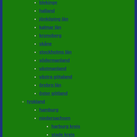
blekinge
halland
jönköping län
kalmar län
kronoberg
skåne
stockholms län
södermanland
västmanland
västra götaland
örebro län
öster götland
tyskland
hamburg
niedersachsen
harburg kreis
stade kreis