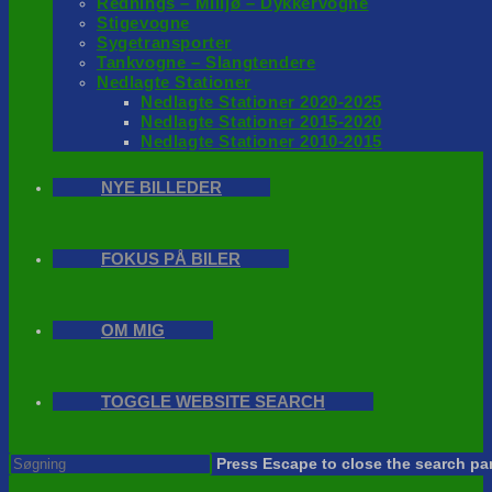
Rednings – Milijø – Dykkervogne
Stigevogne
Sygetransporter
Tankvogne – Slangtendere
Nedlagte Stationer
Nedlagte Stationer 2020-2025
Nedlagte Stationer 2015-2020
Nedlagte Stationer 2010-2015
NYE BILLEDER
FOKUS PÅ BILER
OM MIG
TOGGLE WEBSITE SEARCH
Press Escape to close the search pa