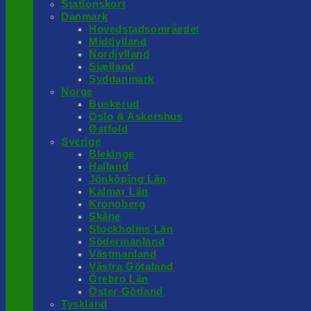
Stationskort
Danmark
Hovedstadsområedet
Midtjylland
Nordjylland
Sjælland
Syddanmark
Norge
Buskerud
Oslo & Askershus
Østfold
Sverige
Blekinge
Halland
Jönköping Län
Kalmar Län
Kronoberg
Skåne
Stockholms Län
Södermanland
Västmanland
Västra Götaland
Örebro Län
Öster Götland
Tyskland