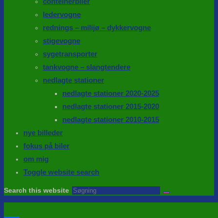
conteinerbiler
ledervogne
rednings – milijø – dykkervogne
stigevogne
sygetransporter
tankvogne – slangtendere
nedlagte stationer
nedlagte stationer 2020-2025
nedlagte stationer 2015-2020
nedlagte stationer 2010-2015
nye billeder
fokus på biler
om mig
Toggle website search
Search this website