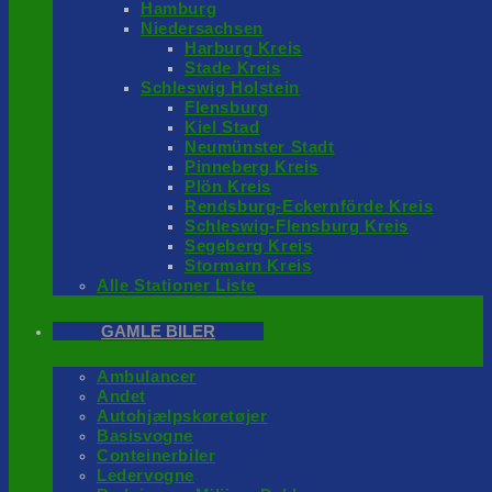
Hamburg
Niedersachsen
Harburg Kreis
Stade Kreis
Schleswig Holstein
Flensburg
Kiel Stad
Neumünster Stadt
Pinneberg Kreis
Plön Kreis
Rendsburg-Eckernförde Kreis
Schleswig-Flensburg Kreis
Segeberg Kreis
Stormarn Kreis
Alle Stationer Liste
GAMLE BILER
Ambulancer
Andet
Autohjælpskøretøjer
Basisvogne
Conteinerbiler
Ledervogne