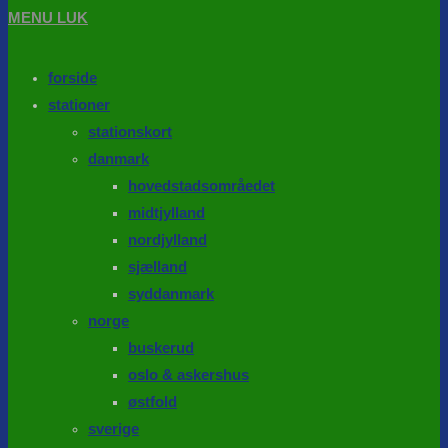
MENU
LUK
forside
stationer
stationskort
danmark
hovedstadsområedet
midtjylland
nordjylland
sjælland
syddanmark
norge
buskerud
oslo & askershus
østfold
sverige