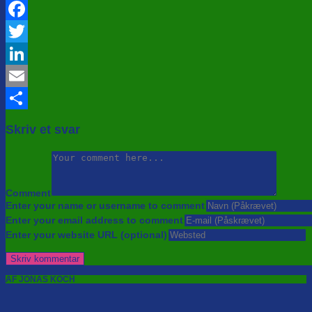
Facebook
Twitter
LinkedIn
Email
Share
Skriv et svar
Comment
Enter your name or username to comment
Enter your email address to comment
Enter your website URL (optional)
AF JONAS KOCH