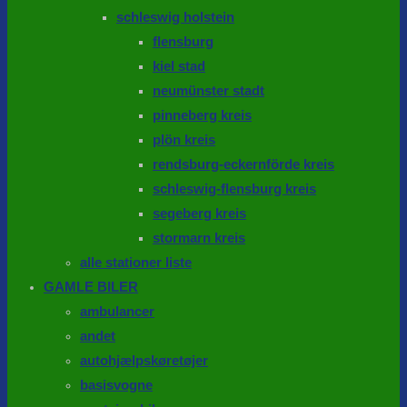
schleswig holstein
flensburg
kiel stad
neumünster stadt
pinneberg kreis
plön kreis
rendsburg-eckernförde kreis
schleswig-flensburg kreis
segeberg kreis
stormarn kreis
alle stationer liste
GAMLE BILER
ambulancer
andet
autohjælpskøretøjer
basisvogne