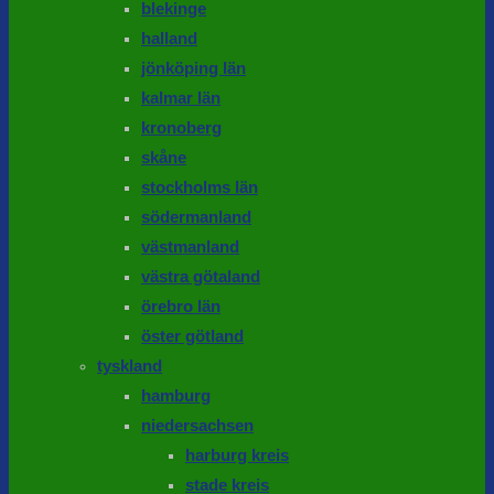
blekinge
halland
jönköping län
kalmar län
kronoberg
skåne
stockholms län
södermanland
västmanland
västra götaland
örebro län
öster götland
tyskland
hamburg
niedersachsen
harburg kreis
stade kreis