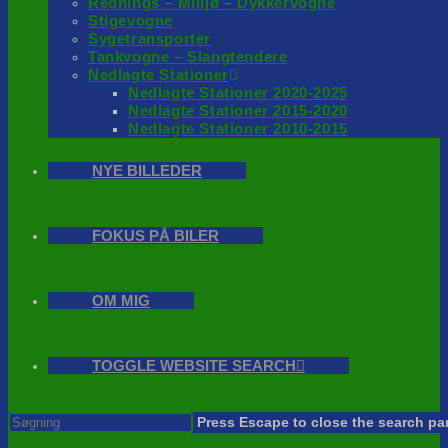
Rednings – Milijø – Dykkervogne
Stigevogne
Sygetransporter
Tankvogne – Slangtendere
Nedlagte Stationer
Nedlagte Stationer 2020-2025
Nedlagte Stationer 2015-2020
Nedlagte Stationer 2010-2015
NYE BILLEDER
FOKUS PÅ BILER
OM MIG
TOGGLE WEBSITE SEARCH
Press Escape to close the search pa