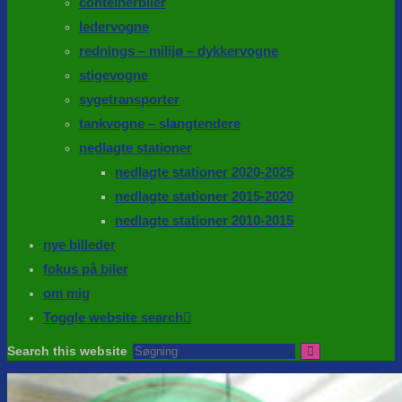
conteinerbiler
ledervogne
rednings – milijø – dykkervogne
stigevogne
sygetransporter
tankvogne – slangtendere
nedlagte stationer
nedlagte stationer 2020-2025
nedlagte stationer 2015-2020
nedlagte stationer 2010-2015
nye billeder
fokus på biler
om mig
Toggle website search
Search this website