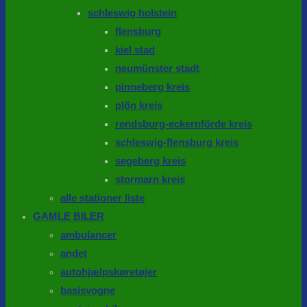
schleswig holstein
flensburg
kiel stad
neumünster stadt
pinneberg kreis
plön kreis
rendsburg-eckernförde kreis
schleswig-flensburg kreis
segeberg kreis
stormarn kreis
alle stationer liste
GAMLE BILER
ambulancer
andet
autohjælpskøretøjer
basisvogne