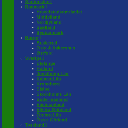
Stationskort
Danmark
Hovedstadsområedet
Midtjylland
Nordjylland
Sjælland
Syddanmark
Norge
Buskerud
Oslo & Askershus
Østfold
Sverige
Blekinge
Halland
Jönköping Län
Kalmar Län
Kronoberg
Skåne
Stockholms Län
Södermanland
Västmanland
Västra Götaland
Örebro Län
Öster Götland
Tyskland