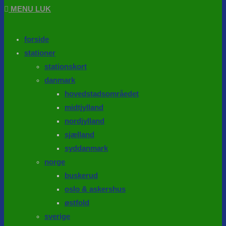
MENU
LUK
forside
stationer
stationskort
danmark
hovedstadsområedet
midtjylland
nordjylland
sjælland
syddanmark
norge
buskerud
oslo & askershus
østfold
sverige