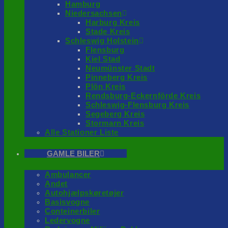
Hamburg
Niedersachsen
Harburg Kreis
Stade Kreis
Schleswig Holstein
Flensburg
Kiel Stad
Neumünster Stadt
Pinneberg Kreis
Plön Kreis
Rendsburg-Eckernförde Kreis
Schleswig-Flensburg Kreis
Segeberg Kreis
Stormarn Kreis
Alle Stationer Liste
GAMLE BILER
Ambulancer
Andet
Autohjælpskøretøjer
Basisvogne
Conteinerbiler
Ledervogne