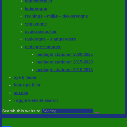
conteinerbiler
ledervogne
rednings – milijø – dykkervogne
stigevogne
sygetransporter
tankvogne – slangtendere
nedlagte stationer
nedlagte stationer 2020-2025
nedlagte stationer 2015-2020
nedlagte stationer 2010-2015
nye billeder
fokus på biler
om mig
Toggle website search
Search this website