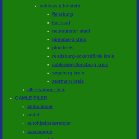
schleswig holstein
flensburg
kiel stad
neumünster stadt
pinneberg kreis
plön kreis
rendsburg-eckernförde kreis
schleswig-flensburg kreis
segeberg kreis
stormarn kreis
alle stationer liste
GAMLE BILER
ambulancer
andet
autohjælpskøretøjer
basisvogne