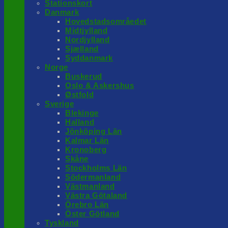
Stationskort
Danmark
Hovedstadsområedet
Midtjylland
Nordjylland
Sjælland
Syddanmark
Norge
Buskerud
Oslo & Askershus
Østfold
Sverige
Blekinge
Halland
Jönköping Län
Kalmar Län
Kronoberg
Skåne
Stockholms Län
Södermanland
Västmanland
Västra Götaland
Örebro Län
Öster Götland
Tyskland