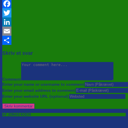
Facebook
Twitter
LinkedIn
Email
Share
Skriv et svar
Comment
Enter your name or username to comment
Enter your email address to comment
Enter your website URL (optional)
AF JONAS KOCH