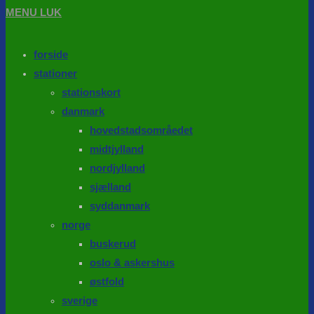
MENU
LUK
forside
stationer
stationskort
danmark
hovedstadsområedet
midtjylland
nordjylland
sjælland
syddanmark
norge
buskerud
oslo & askershus
østfold
sverige