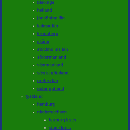
blekinge
halland
jönköping län
kalmar län
kronoberg
skåne
stockholms län
södermanland
västmanland
västra götaland
örebro län
öster götland
tyskland
hamburg
niedersachsen
harburg kreis
stade kreis