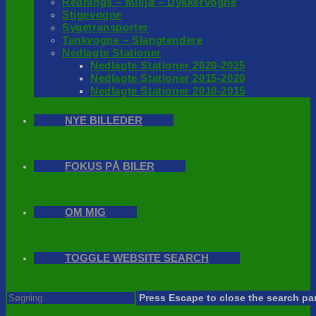
Rednings – Milijø – Dykkervogne
Stigevogne
Sygetransporter
Tankvogne – Slangtendere
Nedlagte Stationer
Nedlagte Stationer 2020-2025
Nedlagte Stationer 2015-2020
Nedlagte Stationer 2010-2015
NYE BILLEDER
FOKUS PÅ BILER
OM MIG
TOGGLE WEBSITE SEARCH
Press Escape to close the search pa