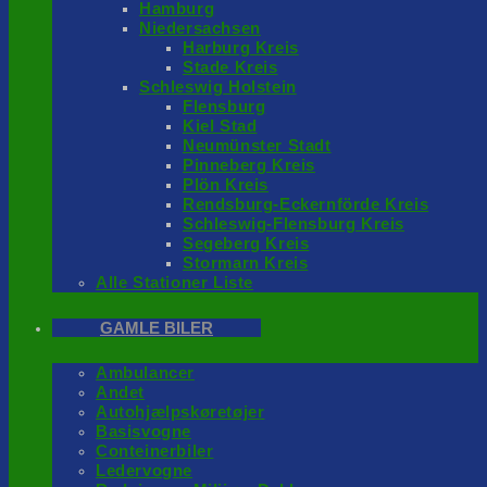
Hamburg
Niedersachsen
Harburg Kreis
Stade Kreis
Schleswig Holstein
Flensburg
Kiel Stad
Neumünster Stadt
Pinneberg Kreis
Plön Kreis
Rendsburg-Eckernförde Kreis
Schleswig-Flensburg Kreis
Segeberg Kreis
Stormarn Kreis
Alle Stationer Liste
GAMLE BILER
Ambulancer
Andet
Autohjælpskøretøjer
Basisvogne
Conteinerbiler
Ledervogne