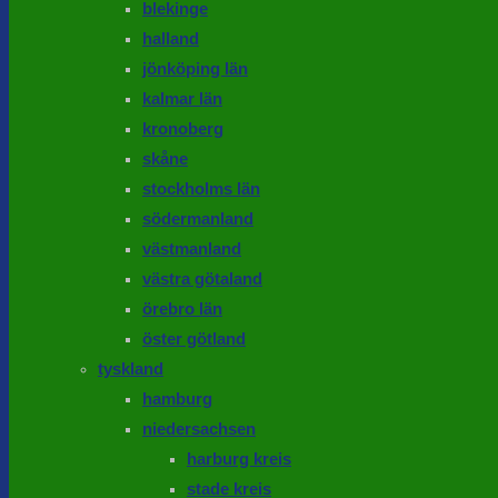
blekinge
halland
jönköping län
kalmar län
kronoberg
skåne
stockholms län
södermanland
västmanland
västra götaland
örebro län
öster götland
tyskland
hamburg
niedersachsen
harburg kreis
stade kreis