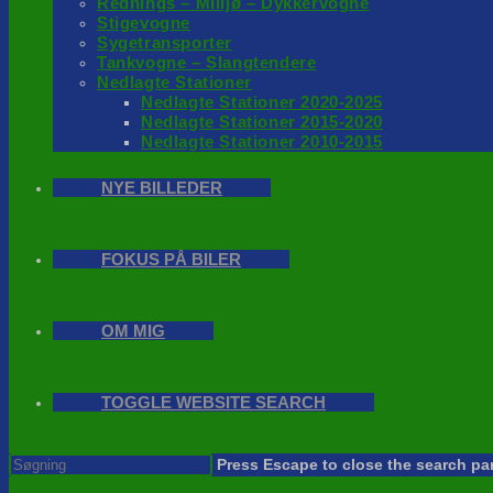
Rednings – Milijø – Dykkervogne
Stigevogne
Sygetransporter
Tankvogne – Slangtendere
Nedlagte Stationer
Nedlagte Stationer 2020-2025
Nedlagte Stationer 2015-2020
Nedlagte Stationer 2010-2015
NYE BILLEDER
FOKUS PÅ BILER
OM MIG
TOGGLE WEBSITE SEARCH
Press Escape to close the search pa