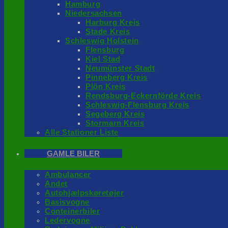
Hamburg
Niedersachsen
Harburg Kreis
Stade Kreis
Schleswig Holstein
Flensburg
Kiel Stad
Neumünster Stadt
Pinneberg Kreis
Plön Kreis
Rendsburg-Eckernförde Kreis
Schleswig-Flensburg Kreis
Segeberg Kreis
Stormarn Kreis
Alle Stationer Liste
GAMLE BILER
Ambulancer
Andet
Autohjælpskøretøjer
Basisvogne
Conteinerbiler
Ledervogne