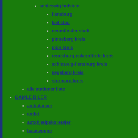
schleswig holstein
flensburg
kiel stad
neumünster stadt
pinneberg kreis
plön kreis
rendsburg-eckernförde kreis
schleswig-flensburg kreis
segeberg kreis
stormarn kreis
alle stationer liste
GAMLE BILER
ambulancer
andet
autohjælpskøretøjer
basisvogne