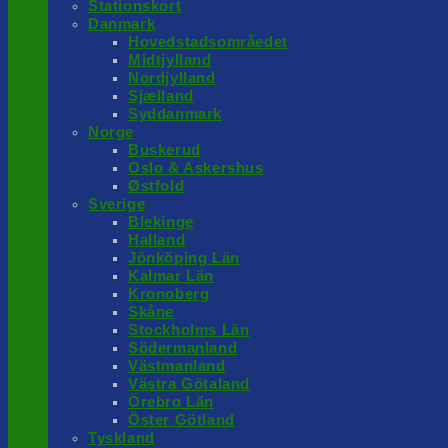
Stationskort
Danmark
Hovedstadsområedet
Midtjylland
Nordjylland
Sjælland
Syddanmark
Norge
Buskerud
Oslo & Askershus
Østfold
Sverige
Blekinge
Halland
Jönköping Län
Kalmar Län
Kronoberg
Skåne
Stockholms Län
Södermanland
Västmanland
Västra Götaland
Örebro Län
Öster Götland
Tyskland