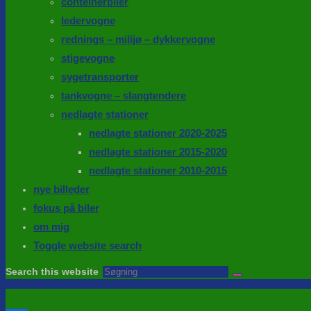
conteinerbiler
ledervogne
rednings – milijø – dykkervogne
stigevogne
sygetransporter
tankvogne – slangtendere
nedlagte stationer
nedlagte stationer 2020-2025
nedlagte stationer 2015-2020
nedlagte stationer 2010-2015
nye billeder
fokus på biler
om mig
Toggle website search
Search this website