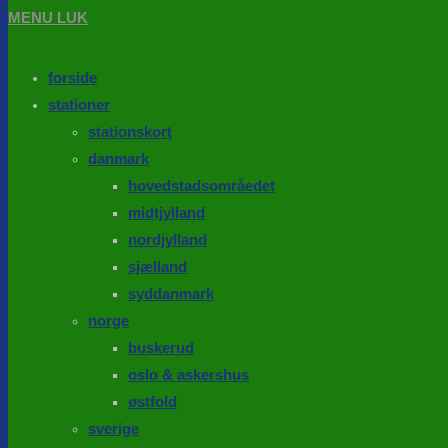
MENU
LUK
forside
stationer
stationskort
danmark
hovedstadsområedet
midtjylland
nordjylland
sjælland
syddanmark
norge
buskerud
oslo & askershus
østfold
sverige