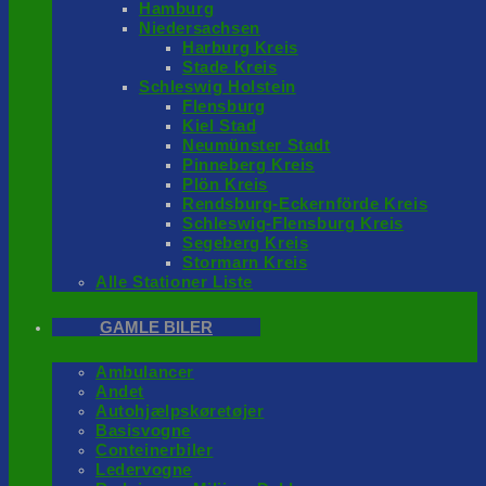
Hamburg
Niedersachsen
Harburg Kreis
Stade Kreis
Schleswig Holstein
Flensburg
Kiel Stad
Neumünster Stadt
Pinneberg Kreis
Plön Kreis
Rendsburg-Eckernförde Kreis
Schleswig-Flensburg Kreis
Segeberg Kreis
Stormarn Kreis
Alle Stationer Liste
GAMLE BILER
Ambulancer
Andet
Autohjælpskøretøjer
Basisvogne
Conteinerbiler
Ledervogne