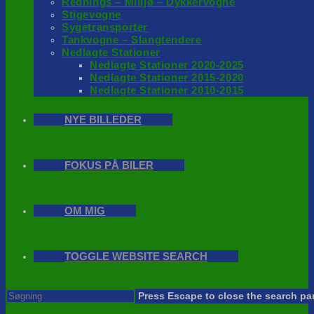
Rednings – Milijø – Dykkervogne
Stigevogne
Sygetransporter
Tankvogne – Slangtendere
Nedlagte Stationer
Nedlagte Stationer 2020-2025
Nedlagte Stationer 2015-2020
Nedlagte Stationer 2010-2015
NYE BILLEDER
FOKUS PÅ BILER
OM MIG
TOGGLE WEBSITE SEARCH
Press Escape to close the search pa