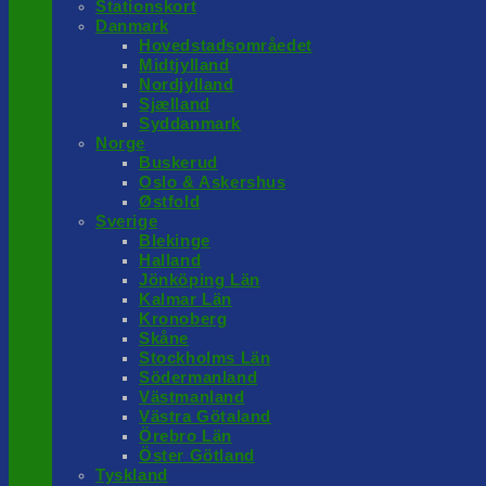
Stationskort
Danmark
Hovedstadsområedet
Midtjylland
Nordjylland
Sjælland
Syddanmark
Norge
Buskerud
Oslo & Askershus
Østfold
Sverige
Blekinge
Halland
Jönköping Län
Kalmar Län
Kronoberg
Skåne
Stockholms Län
Södermanland
Västmanland
Västra Götaland
Örebro Län
Öster Götland
Tyskland