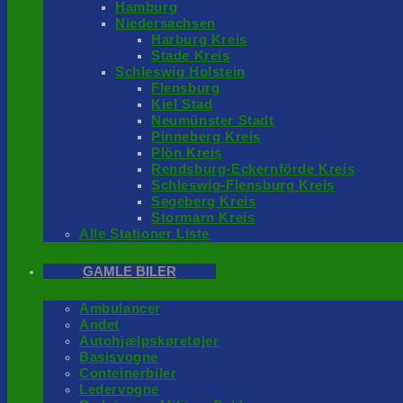
Hamburg
Niedersachsen
Harburg Kreis
Stade Kreis
Schleswig Holstein
Flensburg
Kiel Stad
Neumünster Stadt
Pinneberg Kreis
Plön Kreis
Rendsburg-Eckernförde Kreis
Schleswig-Flensburg Kreis
Segeberg Kreis
Stormarn Kreis
Alle Stationer Liste
GAMLE BILER
Ambulancer
Andet
Autohjælpskøretøjer
Basisvogne
Conteinerbiler
Ledervogne