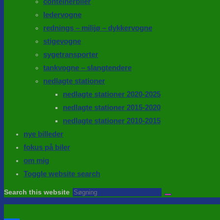
conteinerbiler
ledervogne
rednings – milijø – dykkervogne
stigevogne
sygetransporter
tankvogne – slangtendere
nedlagte stationer
nedlagte stationer 2020-2025
nedlagte stationer 2015-2020
nedlagte stationer 2010-2015
nye billeder
fokus på biler
om mig
Toggle website search
Search this website