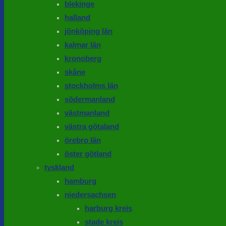
blekinge
halland
jönköping län
kalmar län
kronoberg
skåne
stockholms län
södermanland
västmanland
västra götaland
örebro län
öster götland
tyskland
hamburg
niedersachsen
harburg kreis
stade kreis