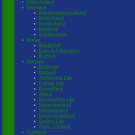
Stationskort
Danmark
Hovedstadsområedet
Midtjylland
Nordjylland
Sjælland
Syddanmark
Norge
Buskerud
Oslo & Askershus
Østfold
Sverige
Blekinge
Halland
Jönköping Län
Kalmar Län
Kronoberg
Skåne
Stockholms Län
Södermanland
Västmanland
Västra Götaland
Örebro Län
Öster Götland
Tyskland