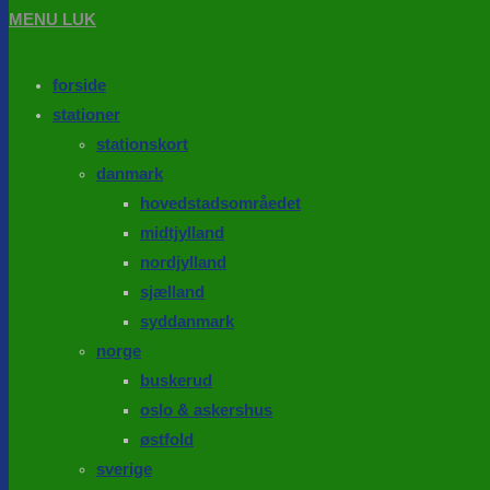
MENU
LUK
forside
stationer
stationskort
danmark
hovedstadsområedet
midtjylland
nordjylland
sjælland
syddanmark
norge
buskerud
oslo & askershus
østfold
sverige