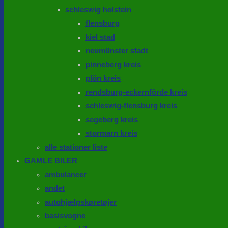
schleswig holstein
flensburg
kiel stad
neumünster stadt
pinneberg kreis
plön kreis
rendsburg-eckernförde kreis
schleswig-flensburg kreis
segeberg kreis
stormarn kreis
alle stationer liste
GAMLE BILER
ambulancer
andet
autohjælpskøretøjer
basisvogne