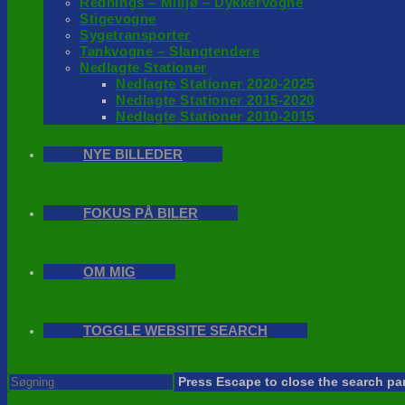
Rednings – Milijø – Dykkervogne
Stigevogne
Sygetransporter
Tankvogne – Slangtendere
Nedlagte Stationer
Nedlagte Stationer 2020-2025
Nedlagte Stationer 2015-2020
Nedlagte Stationer 2010-2015
NYE BILLEDER
FOKUS PÅ BILER
OM MIG
TOGGLE WEBSITE SEARCH
Press Escape to close the search pa