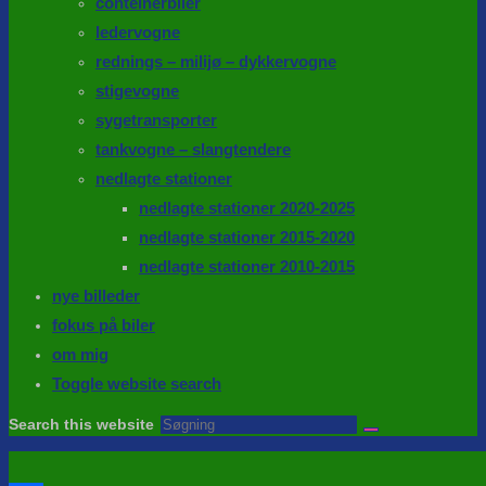
conteinerbiler
ledervogne
rednings – milijø – dykkervogne
stigevogne
sygetransporter
tankvogne – slangtendere
nedlagte stationer
nedlagte stationer 2020-2025
nedlagte stationer 2015-2020
nedlagte stationer 2010-2015
nye billeder
fokus på biler
om mig
Toggle website search
Search this website