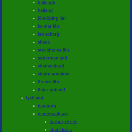
blekinge
halland
jönköping län
kalmar län
kronoberg
skåne
stockholms län
södermanland
västmanland
västra götaland
örebro län
öster götland
tyskland
hamburg
niedersachsen
harburg kreis
stade kreis