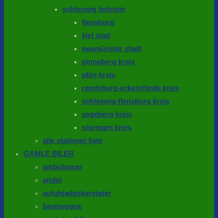
schleswig holstein
flensburg
kiel stad
neumünster stadt
pinneberg kreis
plön kreis
rendsburg-eckernförde kreis
schleswig-flensburg kreis
segeberg kreis
stormarn kreis
alle stationer liste
GAMLE BILER
ambulancer
andet
autohjælpskøretøjer
basisvogne