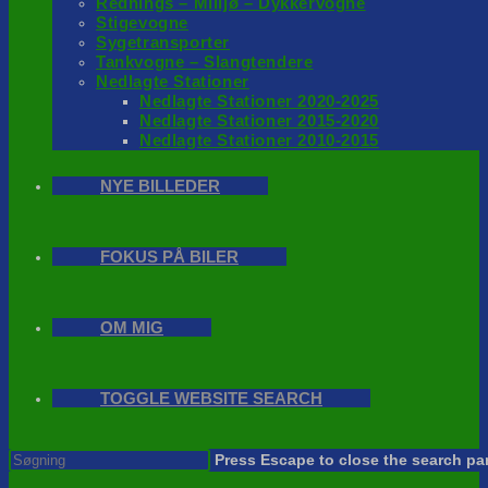
Rednings – Milijø – Dykkervogne
Stigevogne
Sygetransporter
Tankvogne – Slangtendere
Nedlagte Stationer
Nedlagte Stationer 2020-2025
Nedlagte Stationer 2015-2020
Nedlagte Stationer 2010-2015
NYE BILLEDER
FOKUS PÅ BILER
OM MIG
TOGGLE WEBSITE SEARCH
Press Escape to close the search pa