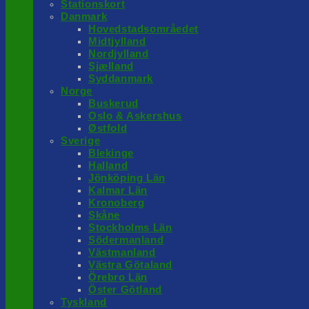
Stationskort
Danmark
Hovedstadsområedet
Midtjylland
Nordjylland
Sjælland
Syddanmark
Norge
Buskerud
Oslo & Askershus
Østfold
Sverige
Blekinge
Halland
Jönköping Län
Kalmar Län
Kronoberg
Skåne
Stockholms Län
Södermanland
Västmanland
Västra Götaland
Örebro Län
Öster Götland
Tyskland