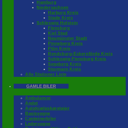
Hamburg
Niedersachsen
Harburg Kreis
Stade Kreis
Schleswig Holstein
Flensburg
Kiel Stad
Neumünster Stadt
Pinneberg Kreis
Plön Kreis
Rendsburg-Eckernförde Kreis
Schleswig-Flensburg Kreis
Segeberg Kreis
Stormarn Kreis
Alle Stationer Liste
GAMLE BILER
Ambulancer
Andet
Autohjælpskøretøjer
Basisvogne
Conteinerbiler
Ledervogne