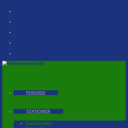
Skip
to
content
FORSIDE
STATIONER
Stationskort