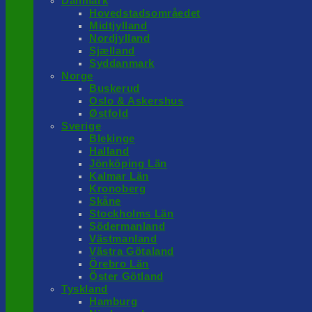
Danmark
Hovedstadsområedet
Midtjylland
Nordjylland
Sjælland
Syddanmark
Norge
Buskerud
Oslo & Askershus
Østfold
Sverige
Blekinge
Halland
Jönköping Län
Kalmar Län
Kronoberg
Skåne
Stockholms Län
Södermanland
Västmanland
Västra Götaland
Örebro Län
Öster Götland
Tyskland
Hamburg