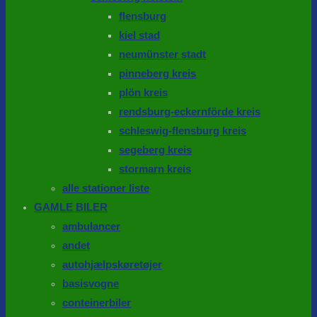
flensburg
kiel stad
neumünster stadt
pinneberg kreis
plön kreis
rendsburg-eckernförde kreis
schleswig-flensburg kreis
segeberg kreis
stormarn kreis
alle stationer liste
GAMLE BILER
ambulancer
andet
autohjælpskøretøjer
basisvogne
conteinerbiler