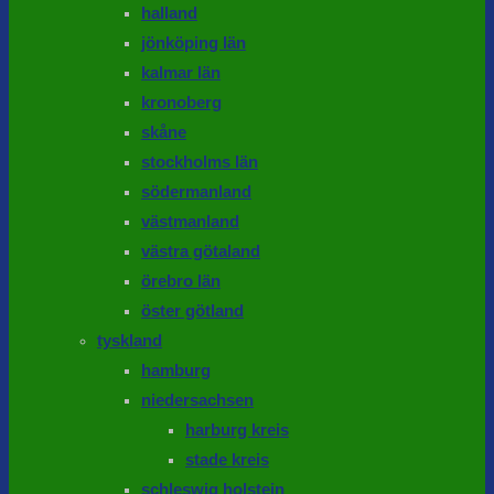
halland
jönköping län
kalmar län
kronoberg
skåne
stockholms län
södermanland
västmanland
västra götaland
örebro län
öster götland
tyskland
hamburg
niedersachsen
harburg kreis
stade kreis
schleswig holstein