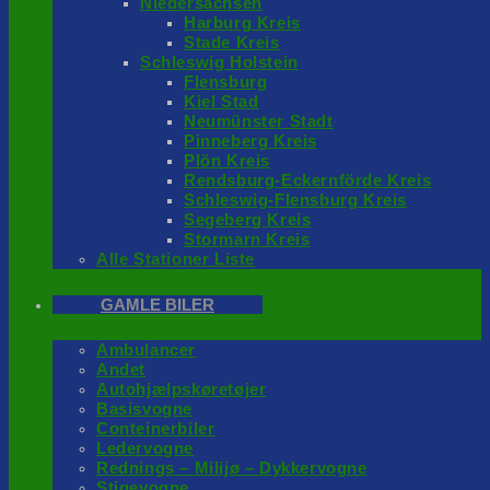
Niedersachsen
Harburg Kreis
Stade Kreis
Schleswig Holstein
Flensburg
Kiel Stad
Neumünster Stadt
Pinneberg Kreis
Plön Kreis
Rendsburg-Eckernförde Kreis
Schleswig-Flensburg Kreis
Segeberg Kreis
Stormarn Kreis
Alle Stationer Liste
GAMLE BILER
Ambulancer
Andet
Autohjælpskøretøjer
Basisvogne
Conteinerbiler
Ledervogne
Rednings – Milijø – Dykkervogne
Stigevogne