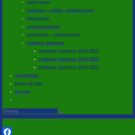
ledervogne
rednings – milijø – dykkervogne
stigevogne
sygetransporter
tankvogne – slangtendere
nedlagte stationer
nedlagte stationer 2020-2025
nedlagte stationer 2015-2020
nedlagte stationer 2010-2015
nye billeder
fokus på biler
om mig
Toggle
website
Search
this
search
website