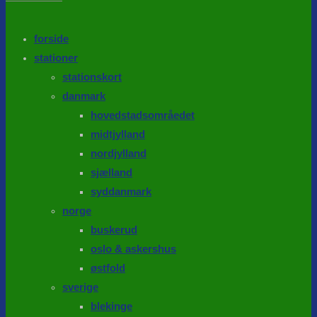
the
search
SEARCH
panel.
forside
stationer
stationskort
danmark
hovedstadsområedet
midtjylland
nordjylland
sjælland
syddanmark
norge
buskerud
oslo & askershus
østfold
sverige
blekinge