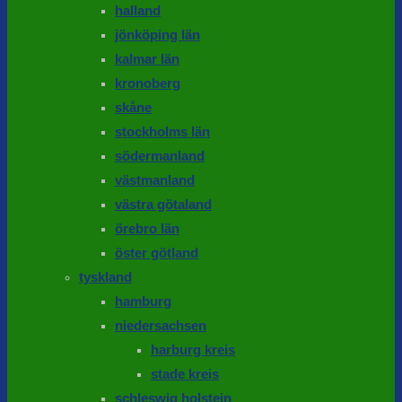
halland
jönköping län
kalmar län
kronoberg
skåne
stockholms län
södermanland
västmanland
västra götaland
örebro län
öster götland
tyskland
hamburg
niedersachsen
harburg kreis
stade kreis
schleswig holstein