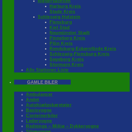
Niedersachsen
Harburg Kreis
Stade Kreis
Schleswig Holstein
Flensburg
Kiel Stad
Neumünster Stadt
Pinneberg Kreis
Plön Kreis
Rendsburg-Eckernförde Kreis
Schleswig-Flensburg Kreis
Segeberg Kreis
Stormarn Kreis
Alle Stationer Liste
GAMLE BILER
Ambulancer
Andet
Autohjælpskøretøjer
Basisvogne
Conteinerbiler
Ledervogne
Rednings – Milijø – Dykkervogne
Stigevogne