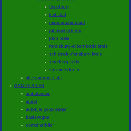
flensburg
kiel stad
neumünster stadt
pinneberg kreis
plön kreis
rendsburg-eckernförde kreis
schleswig-flensburg kreis
segeberg kreis
stormarn kreis
alle stationer liste
GAMLE BILER
ambulancer
andet
autohjælpskøretøjer
basisvogne
conteinerbiler