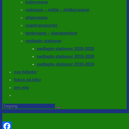
ledervogne
rednings – milijø – dykkervogne
stigevogne
sygetransporter
tankvogne – slangtendere
nedlagte stationer
nedlagte stationer 2020-2025
nedlagte stationer 2015-2020
nedlagte stationer 2010-2015
nye billeder
fokus på biler
om mig
Toggle
website
Search
this
search
website