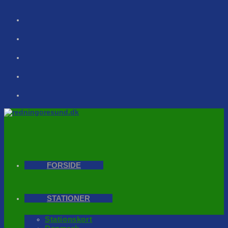
Skip
to
content
FORSIDE
STATIONER
Stationskort