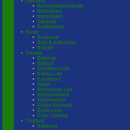
Danmark
Hovedstadsområedet
Midtjylland
Nordjylland
Sjælland
Syddanmark
Norge
Buskerud
Oslo & Askershus
Østfold
Sverige
Blekinge
Halland
Jönköping Län
Kalmar Län
Kronoberg
Skåne
Stockholms Län
Södermanland
Västmanland
Västra Götaland
Örebro Län
Öster Götland
Tyskland
Hamburg