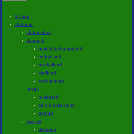
the
search
SEARCH
panel.
forside
stationer
stationskort
danmark
hovedstadsområedet
midtjylland
nordjylland
sjælland
syddanmark
norge
buskerud
oslo & askershus
østfold
sverige
blekinge