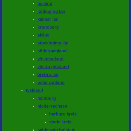
halland
jönköping län
kalmar län
kronoberg
skåne
stockholms län
södermanland
västmanland
västra götaland
örebro län
öster götland
tyskland
hamburg
niedersachsen
harburg kreis
stade kreis
schleswig holstein