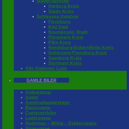
Niedersachsen
Harburg Kreis
Stade Kreis
Schleswig Holstein
Flensburg
Kiel Stad
Neumünster Stadt
Pinneberg Kreis
Plön Kreis
Rendsburg-Eckernförde Kreis
Schleswig-Flensburg Kreis
Segeberg Kreis
Stormarn Kreis
Alle Stationer Liste
GAMLE BILER
Ambulancer
Andet
Autohjælpskøretøjer
Basisvogne
Conteinerbiler
Ledervogne
Rednings – Milijø – Dykkervogne
Stigevogne