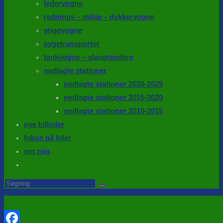
ledervogne
rednings – milijø – dykkervogne
stigevogne
sygetransporter
tankvogne – slangtendere
nedlagte stationer
nedlagte stationer 2020-2025
nedlagte stationer 2015-2020
nedlagte stationer 2010-2015
nye billeder
fokus på biler
om mig
Toggle
website
Search
this
search
website