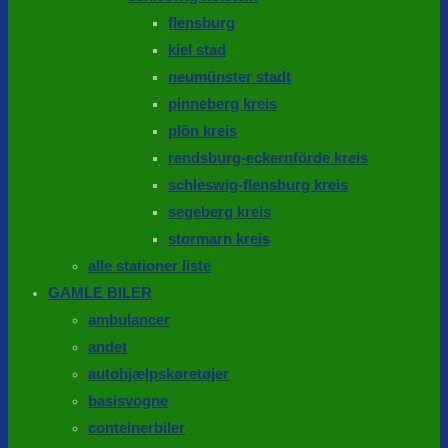
flensburg
kiel stad
neumünster stadt
pinneberg kreis
plön kreis
rendsburg-eckernförde kreis
schleswig-flensburg kreis
segeberg kreis
stormarn kreis
alle stationer liste
GAMLE BILER
ambulancer
andet
autohjælpskøretøjer
basisvogne
conteinerbiler