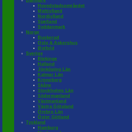
Danmark
Hovedstadsområedet
Midtjylland
Nordjylland
Sjælland
Syddanmark
Norge
Buskerud
Oslo & Askershus
Østfold
Sverige
Blekinge
Halland
Jönköping Län
Kalmar Län
Kronoberg
Skåne
Stockholms Län
Södermanland
Västmanland
Västra Götaland
Örebro Län
Öster Götland
Tyskland
Hamburg