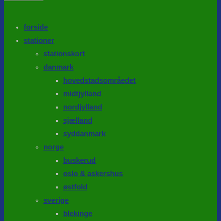
the
search
SEARCH
panel.
forside
stationer
stationskort
danmark
hovedstadsområedet
midtjylland
nordjylland
sjælland
syddanmark
norge
buskerud
oslo & askershus
østfold
sverige
blekinge