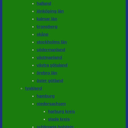
halland
jönköping län
kalmar län
kronoberg
skåne
stockholms län
södermanland
västmanland
västra götaland
örebro län
öster götland
tyskland
hamburg
niedersachsen
harburg kreis
stade kreis
schleswig holstein