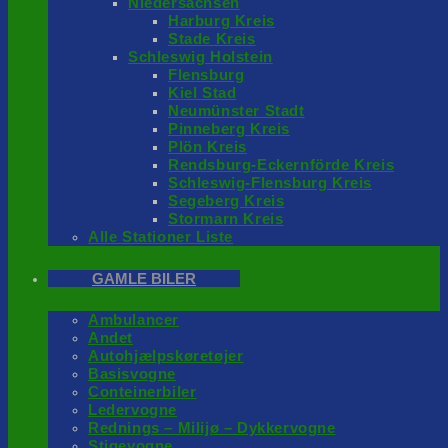
Niedersachsen
Harburg Kreis
Stade Kreis
Schleswig Holstein
Flensburg
Kiel Stad
Neumünster Stadt
Pinneberg Kreis
Plön Kreis
Rendsburg-Eckernförde Kreis
Schleswig-Flensburg Kreis
Segeberg Kreis
Stormarn Kreis
Alle Stationer Liste
GAMLE BILER
Ambulancer
Andet
Autohjælpskøretøjer
Basisvogne
Conteinerbiler
Ledervogne
Rednings – Milijø – Dykkervogne
Stigevogne