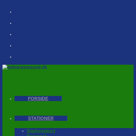
Skip
to
content
FORSIDE
STATIONER
Stationskort