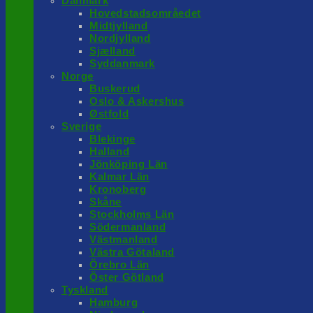
Danmark
Hovedstadsområedet
Midtjylland
Nordjylland
Sjælland
Syddanmark
Norge
Buskerud
Oslo & Askershus
Østfold
Sverige
Blekinge
Halland
Jönköping Län
Kalmar Län
Kronoberg
Skåne
Stockholms Län
Södermanland
Västmanland
Västra Götaland
Örebro Län
Öster Götland
Tyskland
Hamburg