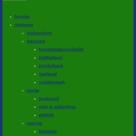
the
search
SEARCH
panel.
forside
stationer
stationskort
danmark
hovedstadsområedet
midtjylland
nordjylland
sjælland
syddanmark
norge
buskerud
oslo & askershus
østfold
sverige
blekinge