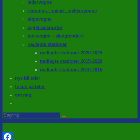
ledervogne
rednings – milijø – dykkervogne
stigevogne
sygetransporter
tankvogne – slangtendere
nedlagte stationer
nedlagte stationer 2020-2025
nedlagte stationer 2015-2020
nedlagte stationer 2010-2015
nye billeder
fokus på biler
om mig
Toggle
website
Search
this
search
website