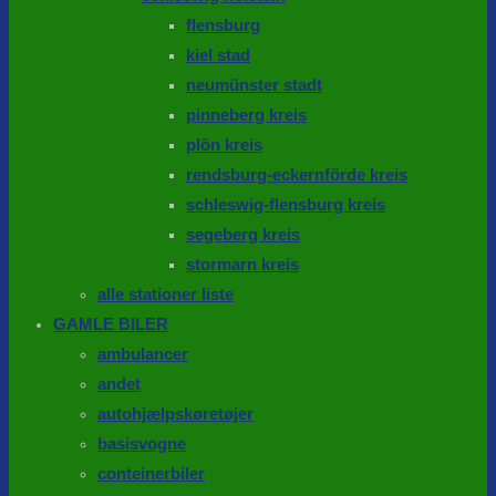
flensburg
kiel stad
neumünster stadt
pinneberg kreis
plön kreis
rendsburg-eckernförde kreis
schleswig-flensburg kreis
segeberg kreis
stormarn kreis
alle stationer liste
GAMLE BILER
ambulancer
andet
autohjælpskøretøjer
basisvogne
conteinerbiler