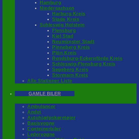
Hamburg
Niedersachsen
Harburg Kreis
Stade Kreis
Schleswig Holstein
Flensburg
Kiel Stad
Neumünster Stadt
Pinneberg Kreis
Plön Kreis
Rendsburg-Eckernförde Kreis
Schleswig-Flensburg Kreis
Segeberg Kreis
Stormarn Kreis
Alle Stationer Liste
GAMLE BILER
Ambulancer
Andet
Autohjælpskøretøjer
Basisvogne
Conteinerbiler
Ledervogne