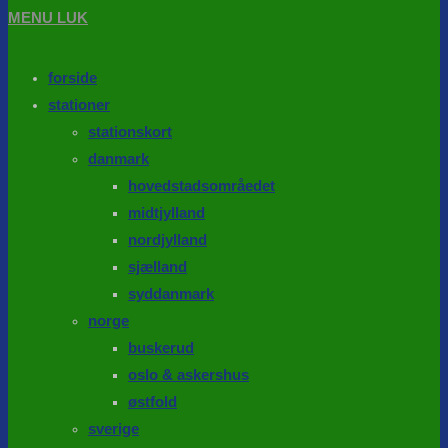
MENU
LUK
forside
stationer
stationskort
danmark
hovedstadsområedet
midtjylland
nordjylland
sjælland
syddanmark
norge
buskerud
oslo & askershus
østfold
sverige