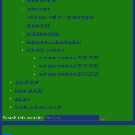
conteinerbiler
ledervogne
rednings – milijø – dykkervogne
stigevogne
sygetransporter
tankvogne – slangtendere
nedlagte stationer
nedlagte stationer 2020-2025
nedlagte stationer 2015-2020
nedlagte stationer 2010-2015
nye billeder
fokus på biler
om mig
Toggle website search
Search this website