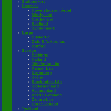
Stationskort
Danmark
Hovedstadsområedet
Midtjylland
Nordjylland
Sjælland
Syddanmark
Norge
Buskerud
Oslo & Askershus
Østfold
Sverige
Blekinge
Halland
Jönköping Län
Kalmar Län
Kronoberg
Skåne
Stockholms Län
Södermanland
Västmanland
Västra Götaland
Örebro Län
Öster Götland
Tyskland