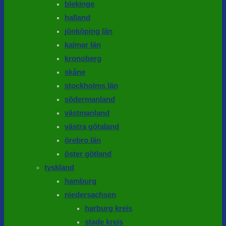
blekinge
halland
jönköping län
kalmar län
kronoberg
skåne
stockholms län
södermanland
västmanland
västra götaland
örebro län
öster götland
tyskland
hamburg
niedersachsen
harburg kreis
stade kreis