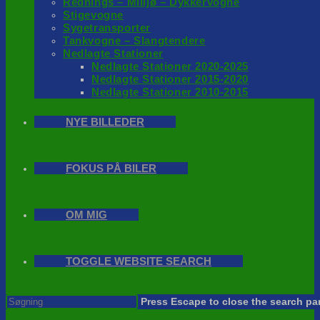
Rednings – Milijø – Dykkervogne
Stigevogne
Sygetransporter
Tankvogne – Slangtendere
Nedlagte Stationer
Nedlagte Stationer 2020-2025
Nedlagte Stationer 2015-2020
Nedlagte Stationer 2010-2015
NYE BILLEDER
FOKUS PÅ BILER
OM MIG
TOGGLE WEBSITE SEARCH
Press Escape to close the search pa