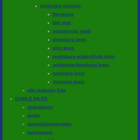
schleswig holstein
flensburg
kiel stad
neumünster stadt
pinneberg kreis
plön kreis
rendsburg-eckernförde kreis
schleswig-flensburg kreis
segeberg kreis
stormarn kreis
alle stationer liste
GAMLE BILER
ambulancer
andet
autohjælpskøretøjer
basisvogne