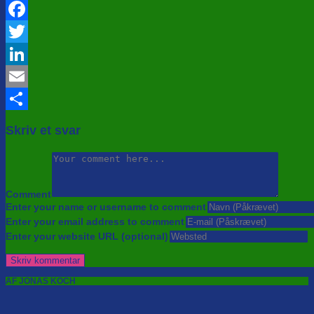
Facebook
Twitter
LinkedIn
Email
Share
Skriv et svar
Comment
Enter your name or username to comment
Enter your email address to comment
Enter your website URL (optional)
AF JONAS KOCH