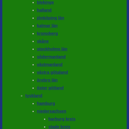
blekinge
halland
jönköping län
kalmar län
kronoberg
skåne
stockholms län
södermanland
västmanland
västra götaland
örebro län
öster götland
tyskland
hamburg
niedersachsen
harburg kreis
stade kreis