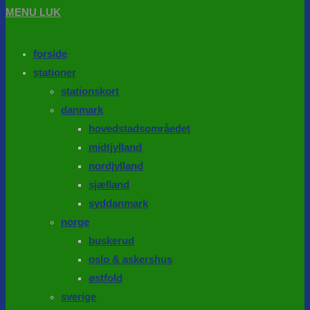
MENU
LUK
forside
stationer
stationskort
danmark
hovedstadsområedet
midtjylland
nordjylland
sjælland
syddanmark
norge
buskerud
oslo & askershus
østfold
sverige