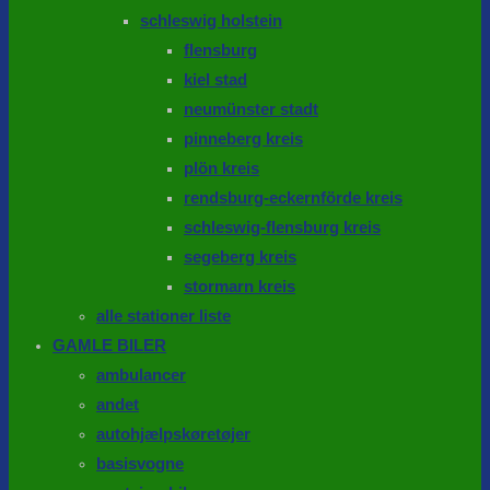
schleswig holstein
flensburg
kiel stad
neumünster stadt
pinneberg kreis
plön kreis
rendsburg-eckernförde kreis
schleswig-flensburg kreis
segeberg kreis
stormarn kreis
alle stationer liste
GAMLE BILER
ambulancer
andet
autohjælpskøretøjer
basisvogne