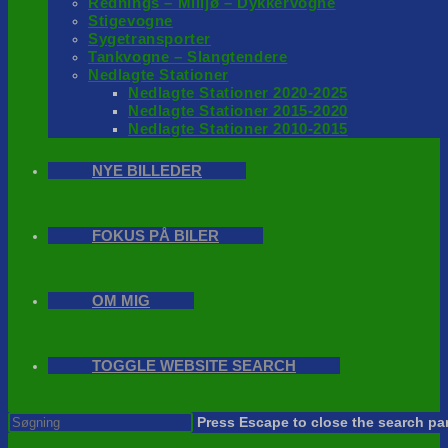
Rednings – Milijø – Dykkervogne
Stigevogne
Sygetransporter
Tankvogne – Slangtendere
Nedlagte Stationer
Nedlagte Stationer 2020-2025
Nedlagte Stationer 2015-2020
Nedlagte Stationer 2010-2015
NYE BILLEDER
FOKUS PÅ BILER
OM MIG
TOGGLE WEBSITE SEARCH
Press Escape to close the search pa