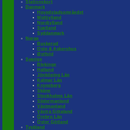
Stationskort
Danmark
Hovedstadsområedet
Midtjylland
Nordjylland
Sjælland
Syddanmark
Norge
Buskerud
Oslo & Askershus
Østfold
Sverige
Blekinge
Halland
Jönköping Län
Kalmar Län
Kronoberg
Skåne
Stockholms Län
Södermanland
Västmanland
Västra Götaland
Örebro Län
Öster Götland
Tyskland