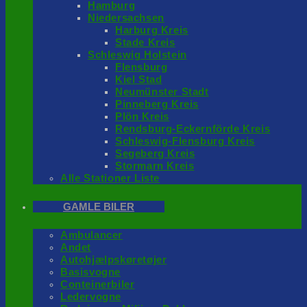
Hamburg
Niedersachsen
Harburg Kreis
Stade Kreis
Schleswig Holstein
Flensburg
Kiel Stad
Neumünster Stadt
Pinneberg Kreis
Plön Kreis
Rendsburg-Eckernförde Kreis
Schleswig-Flensburg Kreis
Segeberg Kreis
Stormarn Kreis
Alle Stationer Liste
GAMLE BILER
Ambulancer
Andet
Autohjælpskøretøjer
Basisvogne
Conteinerbiler
Ledervogne