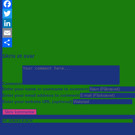
Facebook
Twitter
LinkedIn
Email
Share
Skriv et svar
Comment
Enter your name or username to comment
Enter your email address to comment
Enter your website URL (optional)
AF JONAS KOCH