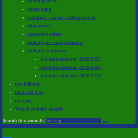
conteinerbiler
ledervogne
rednings – milijø – dykkervogne
stigevogne
sygetransporter
tankvogne – slangtendere
nedlagte stationer
nedlagte stationer 2020-2025
nedlagte stationer 2015-2020
nedlagte stationer 2010-2015
nye billeder
fokus på biler
om mig
Toggle website search
Search this website