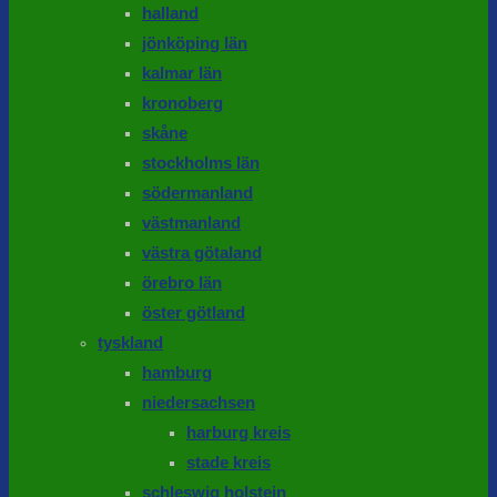
halland
jönköping län
kalmar län
kronoberg
skåne
stockholms län
södermanland
västmanland
västra götaland
örebro län
öster götland
tyskland
hamburg
niedersachsen
harburg kreis
stade kreis
schleswig holstein