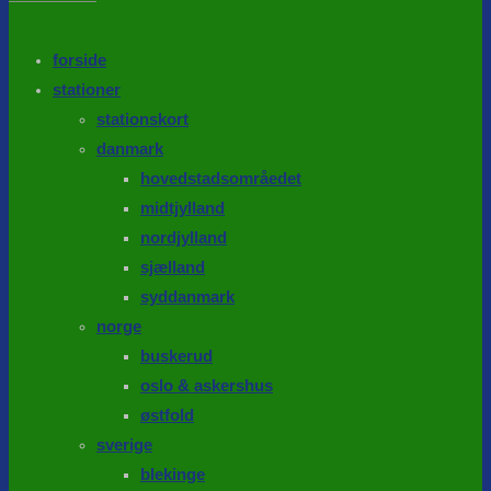
the
search
SEARCH
panel.
forside
stationer
stationskort
danmark
hovedstadsområedet
midtjylland
nordjylland
sjælland
syddanmark
norge
buskerud
oslo & askershus
østfold
sverige
blekinge