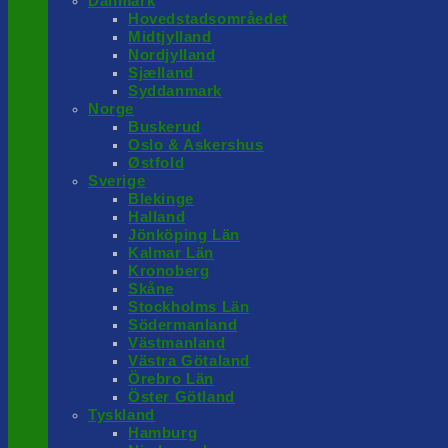
Danmark
Hovedstadsområedet
Midtjylland
Nordjylland
Sjælland
Syddanmark
Norge
Buskerud
Oslo & Askershus
Østfold
Sverige
Blekinge
Halland
Jönköping Län
Kalmar Län
Kronoberg
Skåne
Stockholms Län
Södermanland
Västmanland
Västra Götaland
Örebro Län
Öster Götland
Tyskland
Hamburg