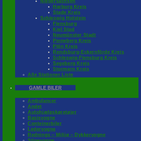
Niedersachsen
Harburg Kreis
Stade Kreis
Schleswig Holstein
Flensburg
Kiel Stad
Neumünster Stadt
Pinneberg Kreis
Plön Kreis
Rendsburg-Eckernförde Kreis
Schleswig-Flensburg Kreis
Segeberg Kreis
Stormarn Kreis
Alle Stationer Liste
GAMLE BILER
Ambulancer
Andet
Autohjælpskøretøjer
Basisvogne
Conteinerbiler
Ledervogne
Rednings – Milijø – Dykkervogne
Stigevogne