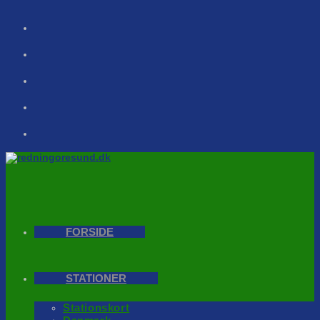
Skip
to
content
FORSIDE
STATIONER
Stationskort