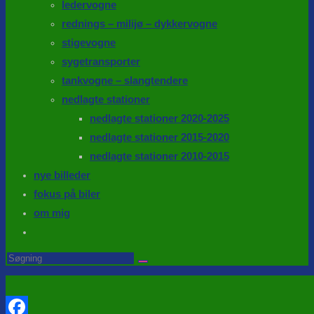
ledervogne
rednings – milijø – dykkervogne
stigevogne
sygetransporter
tankvogne – slangtendere
nedlagte stationer
nedlagte stationer 2020-2025
nedlagte stationer 2015-2020
nedlagte stationer 2010-2015
nye billeder
fokus på biler
om mig
Toggle
website
Search
this
search
website