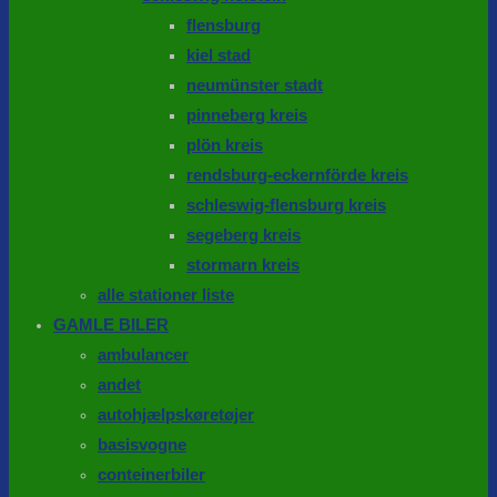
flensburg
kiel stad
neumünster stadt
pinneberg kreis
plön kreis
rendsburg-eckernförde kreis
schleswig-flensburg kreis
segeberg kreis
stormarn kreis
alle stationer liste
GAMLE BILER
ambulancer
andet
autohjælpskøretøjer
basisvogne
conteinerbiler