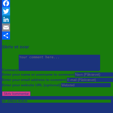
Facebook
Twitter
LinkedIn
Email
Share
Skriv et svar
Comment
Enter your name or username to comment
Enter your email address to comment
Enter your website URL (optional)
AF JONAS KOCH