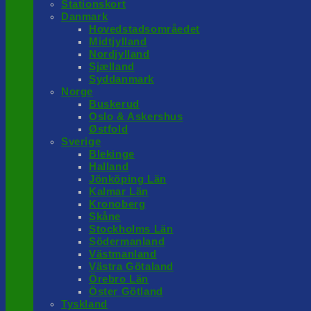
Stationskort
Danmark
Hovedstadsområedet
Midtjylland
Nordjylland
Sjælland
Syddanmark
Norge
Buskerud
Oslo & Askershus
Østfold
Sverige
Blekinge
Halland
Jönköping Län
Kalmar Län
Kronoberg
Skåne
Stockholms Län
Södermanland
Västmanland
Västra Götaland
Örebro Län
Öster Götland
Tyskland