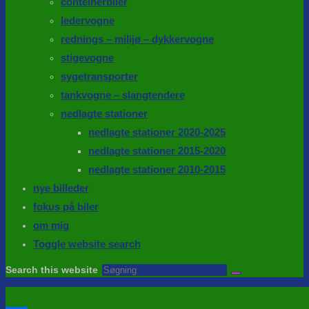
conteinerbiler
ledervogne
rednings – milijø – dykkervogne
stigevogne
sygetransporter
tankvogne – slangtendere
nedlagte stationer
nedlagte stationer 2020-2025
nedlagte stationer 2015-2020
nedlagte stationer 2010-2015
nye billeder
fokus på biler
om mig
Toggle website search
Search this website