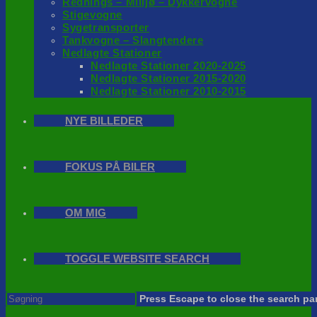
Rednings – Milijø – Dykkervogne
Stigevogne
Sygetransporter
Tankvogne – Slangtendere
Nedlagte Stationer
Nedlagte Stationer 2020-2025
Nedlagte Stationer 2015-2020
Nedlagte Stationer 2010-2015
NYE BILLEDER
FOKUS PÅ BILER
OM MIG
TOGGLE WEBSITE SEARCH
Press Escape to close the search pa