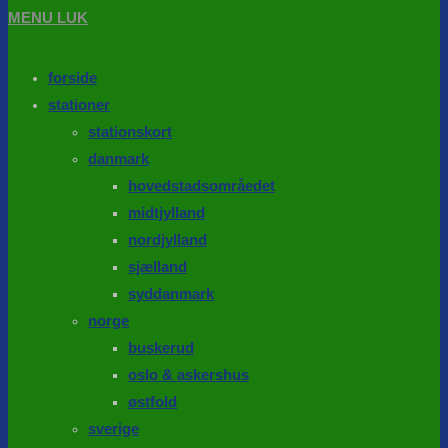
MENU
LUK
forside
stationer
stationskort
danmark
hovedstadsområedet
midtjylland
nordjylland
sjælland
syddanmark
norge
buskerud
oslo & askershus
østfold
sverige