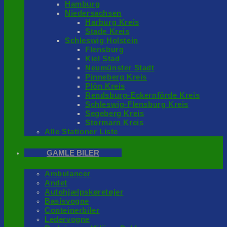
Hamburg
Niedersachsen
Harburg Kreis
Stade Kreis
Schleswig Holstein
Flensburg
Kiel Stad
Neumünster Stadt
Pinneberg Kreis
Plön Kreis
Rendsburg-Eckernförde Kreis
Schleswig-Flensburg Kreis
Segeberg Kreis
Stormarn Kreis
Alle Stationer Liste
GAMLE BILER
Ambulancer
Andet
Autohjælpskøretøjer
Basisvogne
Conteinerbiler
Ledervogne