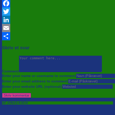
Facebook
Twitter
LinkedIn
Email
Share
Skriv et svar
Comment
Enter your name or username to comment
Enter your email address to comment
Enter your website URL (optional)
AF JONAS KOCH