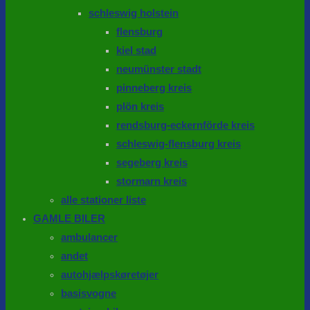
schleswig holstein
flensburg
kiel stad
neumünster stadt
pinneberg kreis
plön kreis
rendsburg-eckernförde kreis
schleswig-flensburg kreis
segeberg kreis
stormarn kreis
alle stationer liste
GAMLE BILER
ambulancer
andet
autohjælpskøretøjer
basisvogne