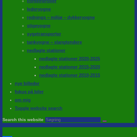
conteinerbiler
ledervogne
rednings – milijø – dykkervogne
stigevogne
sygetransporter
tankvogne – slangtendere
nedlagte stationer
nedlagte stationer 2020-2025
nedlagte stationer 2015-2020
nedlagte stationer 2010-2015
nye billeder
fokus på biler
om mig
Toggle website search
Search this website