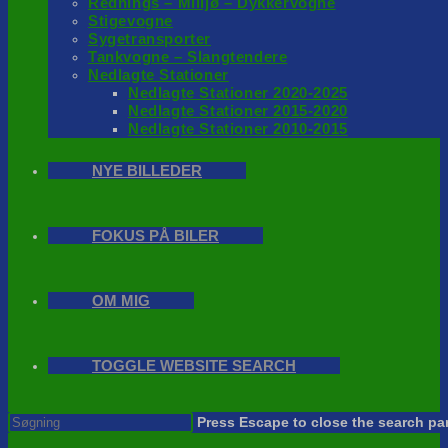
Rednings – Milijø – Dykkervogne
Stigevogne
Sygetransporter
Tankvogne – Slangtendere
Nedlagte Stationer
Nedlagte Stationer 2020-2025
Nedlagte Stationer 2015-2020
Nedlagte Stationer 2010-2015
NYE BILLEDER
FOKUS PÅ BILER
OM MIG
TOGGLE WEBSITE SEARCH
Press Escape to close the search pa