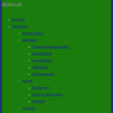
MENU
LUK
forside
stationer
stationskort
danmark
hovedstadsområedet
midtjylland
nordjylland
sjælland
syddanmark
norge
buskerud
oslo & askershus
østfold
sverige