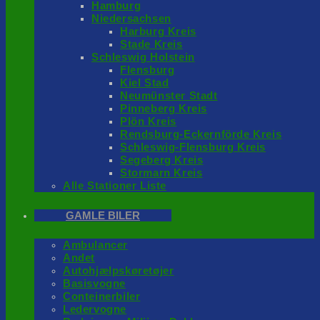
Hamburg
Niedersachsen
Harburg Kreis
Stade Kreis
Schleswig Holstein
Flensburg
Kiel Stad
Neumünster Stadt
Pinneberg Kreis
Plön Kreis
Rendsburg-Eckernförde Kreis
Schleswig-Flensburg Kreis
Segeberg Kreis
Stormarn Kreis
Alle Stationer Liste
GAMLE BILER
Ambulancer
Andet
Autohjælpskøretøjer
Basisvogne
Conteinerbiler
Ledervogne