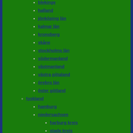
blekinge
halland
jönköping län
kalmar län
kronoberg
skåne
stockholms län
södermanland
västmanland
västra götaland
örebro län
öster götland
tyskland
hamburg
niedersachsen
harburg kreis
stade kreis