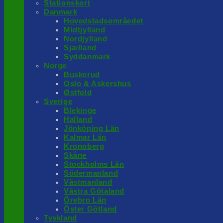
Stationskort
Danmark
Hovedstadsområedet
Midtjylland
Nordjylland
Sjælland
Syddanmark
Norge
Buskerud
Oslo & Askershus
Østfold
Sverige
Blekinge
Halland
Jönköping Län
Kalmar Län
Kronoberg
Skåne
Stockholms Län
Södermanland
Västmanland
Västra Götaland
Örebro Län
Öster Götland
Tyskland