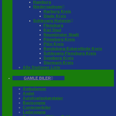
Hamburg
Niedersachsen
Harburg Kreis
Stade Kreis
Schleswig Holstein
Flensburg
Kiel Stad
Neumünster Stadt
Pinneberg Kreis
Plön Kreis
Rendsburg-Eckernförde Kreis
Schleswig-Flensburg Kreis
Segeberg Kreis
Stormarn Kreis
Alle Stationer Liste
GAMLE BILER
Ambulancer
Andet
Autohjælpskøretøjer
Basisvogne
Conteinerbiler
Ledervogne