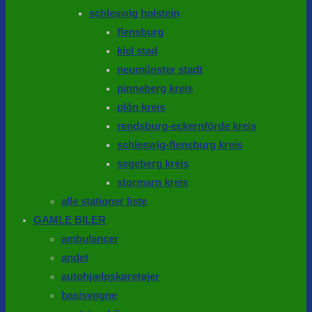
schleswig holstein
flensburg
kiel stad
neumünster stadt
pinneberg kreis
plön kreis
rendsburg-eckernförde kreis
schleswig-flensburg kreis
segeberg kreis
stormarn kreis
alle stationer liste
GAMLE BILER
ambulancer
andet
autohjælpskøretøjer
basisvogne