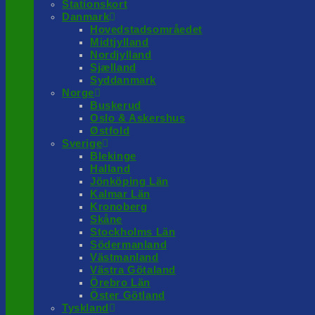
Stationskort
Danmark
Hovedstadsområedet
Midtjylland
Nordjylland
Sjælland
Syddanmark
Norge
Buskerud
Oslo & Askershus
Østfold
Sverige
Blekinge
Halland
Jönköping Län
Kalmar Län
Kronoberg
Skåne
Stockholms Län
Södermanland
Västmanland
Västra Götaland
Örebro Län
Öster Götland
Tyskland