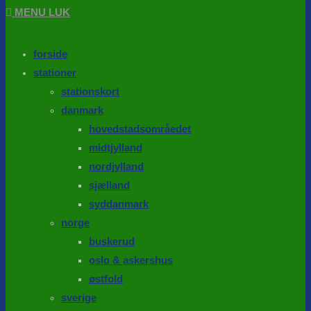
MENU
LUK
forside
stationer
stationskort
danmark
hovedstadsområedet
midtjylland
nordjylland
sjælland
syddanmark
norge
buskerud
oslo & askershus
østfold
sverige