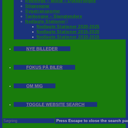
Rednings – Milijø – Dykkervogne
Stigevogne
Sygetransporter
Tankvogne – Slangtendere
Nedlagte Stationer
Nedlagte Stationer 2020-2025
Nedlagte Stationer 2015-2020
Nedlagte Stationer 2010-2015
NYE BILLEDER
FOKUS PÅ BILER
OM MIG
TOGGLE WEBSITE SEARCH
Press Escape to close the search pa