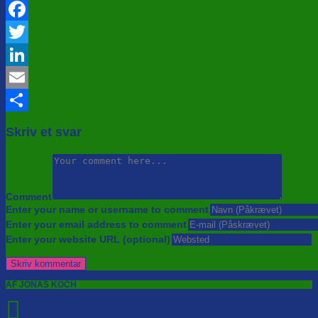
Facebook
Twitter
LinkedIn
Email
Share
Skriv et svar
Comment
Enter your name or username to comment
Enter your email address to comment
Enter your website URL (optional)
AF JONAS KOCH