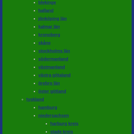
blekinge
halland
jönköping län
kalmar län
kronoberg
skåne
stockholms län
södermanland
västmanland
västra götaland
örebro län
öster götland
tyskland
hamburg
niedersachsen
harburg kreis
stade kreis