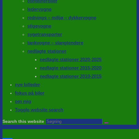
conteinerbiler
ledervogne
rednings – milijø – dykkervogne
stigevogne
sygetransporter
tankvogne – slangtendere
nedlagte stationer
nedlagte stationer 2020-2025
nedlagte stationer 2015-2020
nedlagte stationer 2010-2015
nye billeder
fokus på biler
om mig
Toggle website search
Search this website