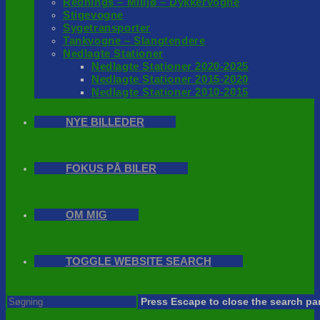
Rednings – Milijø – Dykkervogne
Stigevogne
Sygetransporter
Tankvogne – Slangtendere
Nedlagte Stationer
Nedlagte Stationer 2020-2025
Nedlagte Stationer 2015-2020
Nedlagte Stationer 2010-2015
NYE BILLEDER
FOKUS PÅ BILER
OM MIG
TOGGLE WEBSITE SEARCH
Press Escape to close the search pa