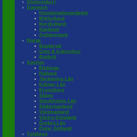
Stationskort
Danmark
Hovedstadsområedet
Midtjylland
Nordjylland
Sjælland
Syddanmark
Norge
Buskerud
Oslo & Askershus
Østfold
Sverige
Blekinge
Halland
Jönköping Län
Kalmar Län
Kronoberg
Skåne
Stockholms Län
Södermanland
Västmanland
Västra Götaland
Örebro Län
Öster Götland
Tyskland