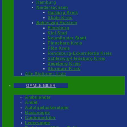
Hamburg
Niedersachsen
Harburg Kreis
Stade Kreis
Schleswig Holstein
Flensburg
Kiel Stad
Neumünster Stadt
Pinneberg Kreis
Plön Kreis
Rendsburg-Eckernförde Kreis
Schleswig-Flensburg Kreis
Segeberg Kreis
Stormarn Kreis
Alle Stationer Liste
GAMLE BILER
Ambulancer
Andet
Autohjælpskøretøjer
Basisvogne
Conteinerbiler
Ledervogne