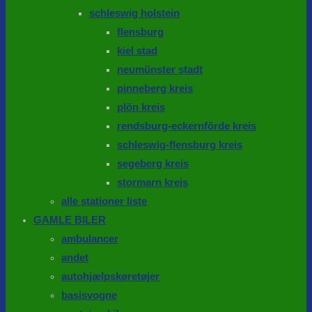
schleswig holstein
flensburg
kiel stad
neumünster stadt
pinneberg kreis
plön kreis
rendsburg-eckernförde kreis
schleswig-flensburg kreis
segeberg kreis
stormarn kreis
alle stationer liste
GAMLE BILER
ambulancer
andet
autohjælpskøretøjer
basisvogne