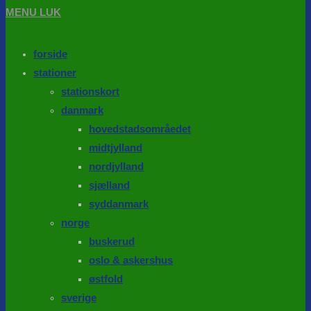
MENU
LUK
forside
stationer
stationskort
danmark
hovedstadsområedet
midtjylland
nordjylland
sjælland
syddanmark
norge
buskerud
oslo & askershus
østfold
sverige