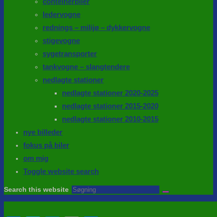
conteinerbiler
ledervogne
rednings – milijø – dykkervogne
stigevogne
sygetransporter
tankvogne – slangtendere
nedlagte stationer
nedlagte stationer 2020-2025
nedlagte stationer 2015-2020
nedlagte stationer 2010-2015
nye billeder
fokus på biler
om mig
Toggle website search
Search this website