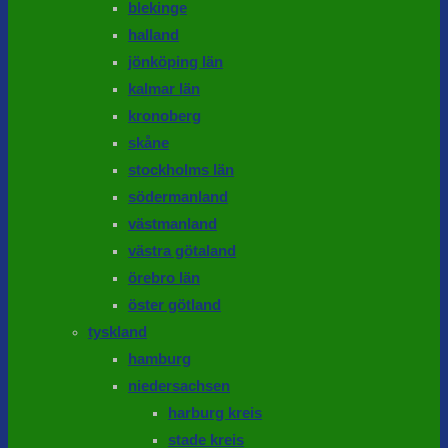
blekinge
halland
jönköping län
kalmar län
kronoberg
skåne
stockholms län
södermanland
västmanland
västra götaland
örebro län
öster götland
tyskland
hamburg
niedersachsen
harburg kreis
stade kreis