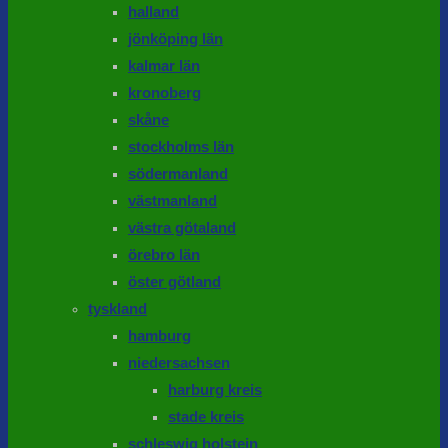
halland
jönköping län
kalmar län
kronoberg
skåne
stockholms län
södermanland
västmanland
västra götaland
örebro län
öster götland
tyskland
hamburg
niedersachsen
harburg kreis
stade kreis
schleswig holstein