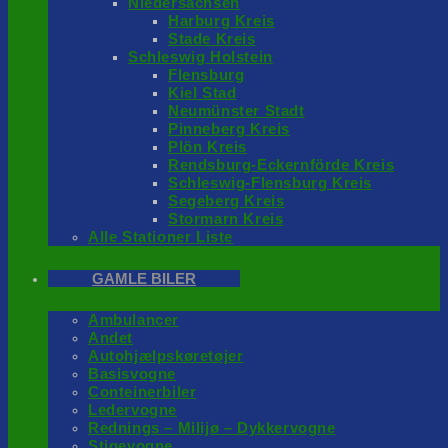
Niedersachsen
Harburg Kreis
Stade Kreis
Schleswig Holstein
Flensburg
Kiel Stad
Neumünster Stadt
Pinneberg Kreis
Plön Kreis
Rendsburg-Eckernförde Kreis
Schleswig-Flensburg Kreis
Segeberg Kreis
Stormarn Kreis
Alle Stationer Liste
GAMLE BILER
Ambulancer
Andet
Autohjælpskøretøjer
Basisvogne
Conteinerbiler
Ledervogne
Rednings – Milijø – Dykkervogne
Stigevogne