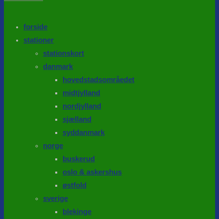
the
search
SEARCH
panel.
forside
stationer
stationskort
danmark
hovedstadsområedet
midtjylland
nordjylland
sjælland
syddanmark
norge
buskerud
oslo & askershus
østfold
sverige
blekinge