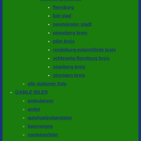
flensburg
kiel stad
neumünster stadt
pinneberg kreis
plön kreis
rendsburg-eckernförde kreis
schleswig-flensburg kreis
segeberg kreis
stormarn kreis
alle stationer liste
GAMLE BILER
ambulancer
andet
autohjælpskøretøjer
basisvogne
conteinerbiler