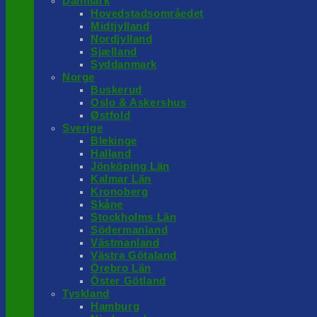
Danmark
Hovedstadsområedet
Midtjylland
Nordjylland
Sjælland
Syddanmark
Norge
Buskerud
Oslo & Askershus
Østfold
Sverige
Blekinge
Halland
Jönköping Län
Kalmar Län
Kronoberg
Skåne
Stockholms Län
Södermanland
Västmanland
Västra Götaland
Örebro Län
Öster Götland
Tyskland
Hamburg