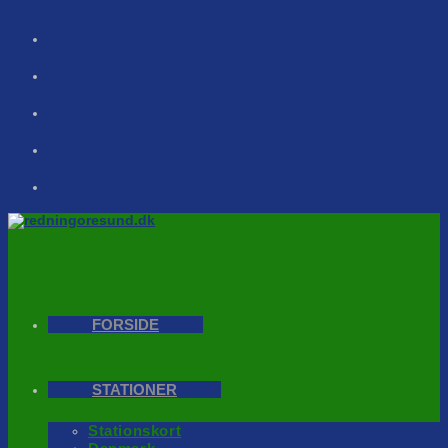
Skip
to
content
FORSIDE
STATIONER
Stationskort