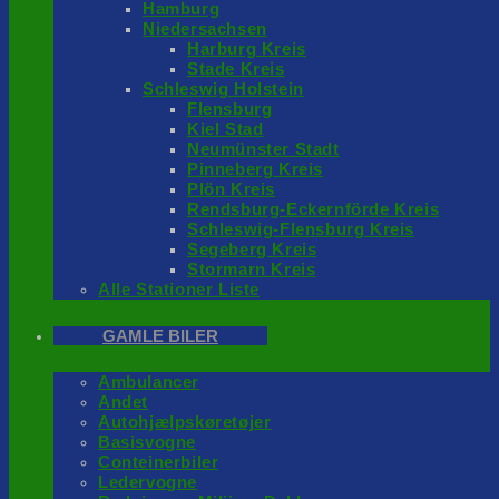
Hamburg
Niedersachsen
Harburg Kreis
Stade Kreis
Schleswig Holstein
Flensburg
Kiel Stad
Neumünster Stadt
Pinneberg Kreis
Plön Kreis
Rendsburg-Eckernförde Kreis
Schleswig-Flensburg Kreis
Segeberg Kreis
Stormarn Kreis
Alle Stationer Liste
GAMLE BILER
Ambulancer
Andet
Autohjælpskøretøjer
Basisvogne
Conteinerbiler
Ledervogne