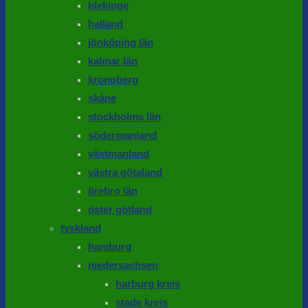
blekinge
halland
jönköping län
kalmar län
kronoberg
skåne
stockholms län
södermanland
västmanland
västra götaland
örebro län
öster götland
tyskland
hamburg
niedersachsen
harburg kreis
stade kreis