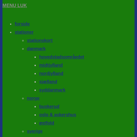
MENU
LUK
forside
stationer
stationskort
danmark
hovedstadsområedet
midtjylland
nordjylland
sjælland
syddanmark
norge
buskerud
oslo & askershus
østfold
sverige