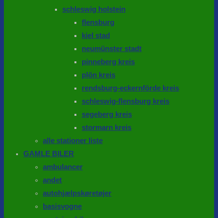
schleswig holstein
flensburg
kiel stad
neumünster stadt
pinneberg kreis
plön kreis
rendsburg-eckernförde kreis
schleswig-flensburg kreis
segeberg kreis
stormarn kreis
alle stationer liste
GAMLE BILER
ambulancer
andet
autohjælpskøretøjer
basisvogne