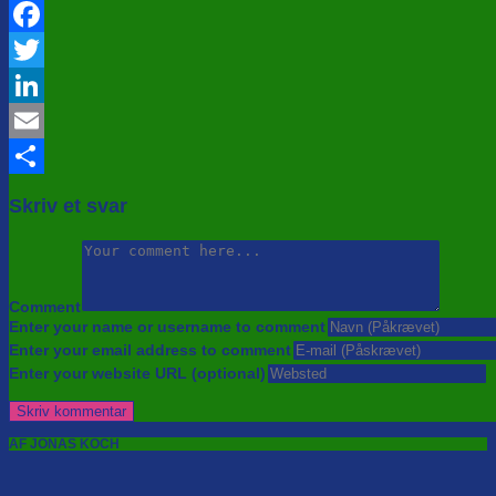
Facebook
Twitter
LinkedIn
Email
Share
Skriv et svar
Comment
Enter your name or username to comment
Enter your email address to comment
Enter your website URL (optional)
AF JONAS KOCH