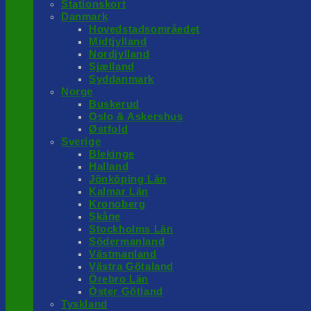
Stationskort
Danmark
Hovedstadsområedet
Midtjylland
Nordjylland
Sjælland
Syddanmark
Norge
Buskerud
Oslo & Askershus
Østfold
Sverige
Blekinge
Halland
Jönköping Län
Kalmar Län
Kronoberg
Skåne
Stockholms Län
Södermanland
Västmanland
Västra Götaland
Örebro Län
Öster Götland
Tyskland