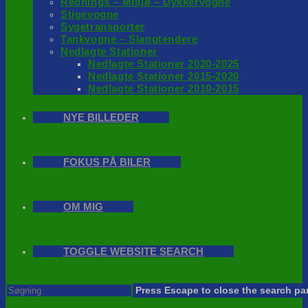
Rednings – Milijø – Dykkervogne
Stigevogne
Sygetransporter
Tankvogne – Slangtendere
Nedlagte Stationer
Nedlagte Stationer 2020-2025
Nedlagte Stationer 2015-2020
Nedlagte Stationer 2010-2015
NYE BILLEDER
FOKUS PÅ BILER
OM MIG
TOGGLE WEBSITE SEARCH
Press Escape to close the search pa