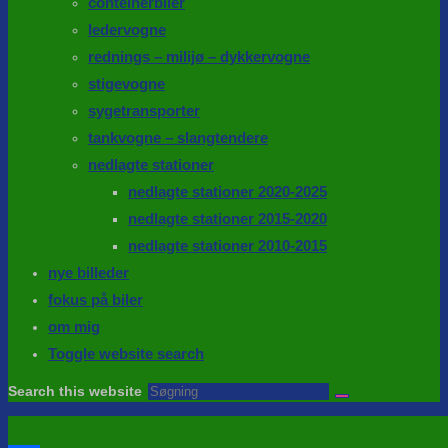
conteinerbiler
ledervogne
rednings – milijø – dykkervogne
stigevogne
sygetransporter
tankvogne – slangtendere
nedlagte stationer
nedlagte stationer 2020-2025
nedlagte stationer 2015-2020
nedlagte stationer 2010-2015
nye billeder
fokus på biler
om mig
Toggle website search
Search this website