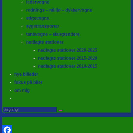
ledervogne
rednings – milijø – dykkervogne
stigevogne
sygetransporter
tankvogne – slangtendere
nedlagte stationer
nedlagte stationer 2020-2025
nedlagte stationer 2015-2020
nedlagte stationer 2010-2015
nye billeder
fokus på biler
om mig
Toggle
website
Search
this
search
website