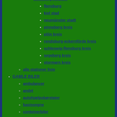
flensburg
kiel stad
neumünster stadt
pinneberg kreis
plön kreis
rendsburg-eckernförde kreis
schleswig-flensburg kreis
segeberg kreis
stormarn kreis
alle stationer liste
GAMLE BILER
ambulancer
andet
autohjælpskøretøjer
basisvogne
conteinerbiler