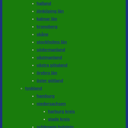
halland
jönköping län
kalmar län
kronoberg
skåne
stockholms län
södermanland
västmanland
västra götaland
örebro län
öster götland
tyskland
hamburg
niedersachsen
harburg kreis
stade kreis
schleswig holstein