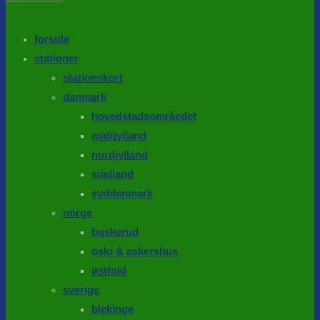
the
search
SEARCH
panel.
forside
stationer
stationskort
danmark
hovedstadsområedet
midtjylland
nordjylland
sjælland
syddanmark
norge
buskerud
oslo & askershus
østfold
sverige
blekinge