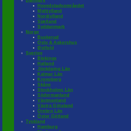
Danmark
Hovedstadsområedet
Midtjylland
Nordjylland
Sjælland
Syddanmark
Norge
Buskerud
Oslo & Askershus
Østfold
Sverige
Blekinge
Halland
Jönköping Län
Kalmar Län
Kronoberg
Skåne
Stockholms Län
Södermanland
Västmanland
Västra Götaland
Örebro Län
Öster Götland
Tyskland
Hamburg