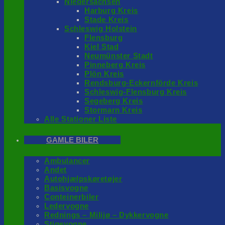
Niedersachsen
Harburg Kreis
Stade Kreis
Schleswig Holstein
Flensburg
Kiel Stad
Neumünster Stadt
Pinneberg Kreis
Plön Kreis
Rendsburg-Eckernförde Kreis
Schleswig-Flensburg Kreis
Segeberg Kreis
Stormarn Kreis
Alle Stationer Liste
GAMLE BILER
Ambulancer
Andet
Autohjælpskøretøjer
Basisvogne
Conteinerbiler
Ledervogne
Rednings – Milijø – Dykkervogne
Stigevogne