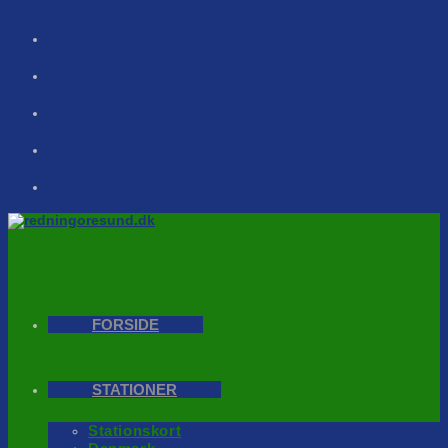
Skip
to
content
FORSIDE
STATIONER
Stationskort