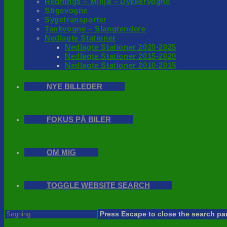
Rednings – Milijø – Dykkervogne
Stigevogne
Sygetransporter
Tankvogne – Slangtendere
Nedlagte Stationer
Nedlagte Stationer 2020-2025
Nedlagte Stationer 2015-2020
Nedlagte Stationer 2010-2015
NYE BILLEDER
FOKUS PÅ BILER
OM MIG
TOGGLE WEBSITE SEARCH
Press Escape to close the search pa