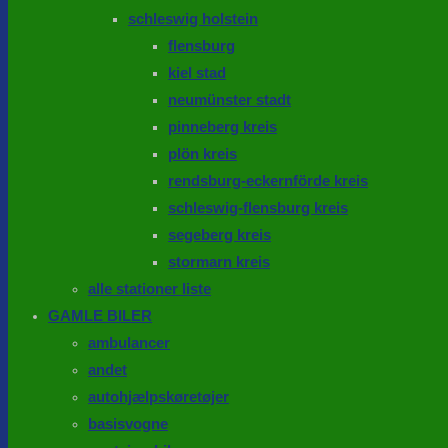
schleswig holstein
flensburg
kiel stad
neumünster stadt
pinneberg kreis
plön kreis
rendsburg-eckernförde kreis
schleswig-flensburg kreis
segeberg kreis
stormarn kreis
alle stationer liste
GAMLE BILER
ambulancer
andet
autohjælpskøretøjer
basisvogne