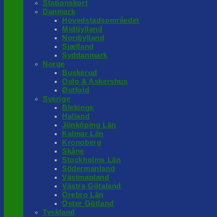
Stationskort
Danmark
Hovedstadsområedet
Midtjylland
Nordjylland
Sjælland
Syddanmark
Norge
Buskerud
Oslo & Askershus
Østfold
Sverige
Blekinge
Halland
Jönköping Län
Kalmar Län
Kronoberg
Skåne
Stockholms Län
Södermanland
Västmanland
Västra Götaland
Örebro Län
Öster Götland
Tyskland