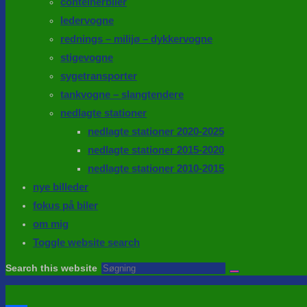
conteinerbiler
ledervogne
rednings – milijø – dykkervogne
stigevogne
sygetransporter
tankvogne – slangtendere
nedlagte stationer
nedlagte stationer 2020-2025
nedlagte stationer 2015-2020
nedlagte stationer 2010-2015
nye billeder
fokus på biler
om mig
Toggle website search
Search this website