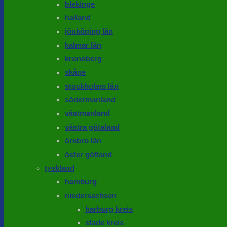
blekinge
halland
jönköping län
kalmar län
kronoberg
skåne
stockholms län
södermanland
västmanland
västra götaland
örebro län
öster götland
tyskland
hamburg
niedersachsen
harburg kreis
stade kreis