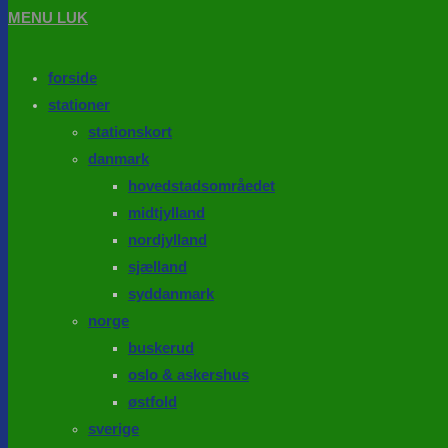
MENU
LUK
forside
stationer
stationskort
danmark
hovedstadsområedet
midtjylland
nordjylland
sjælland
syddanmark
norge
buskerud
oslo & askershus
østfold
sverige