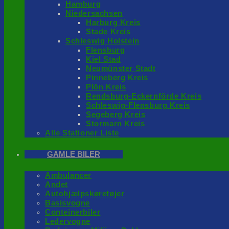
Hamburg
Niedersachsen
Harburg Kreis
Stade Kreis
Schleswig Holstein
Flensburg
Kiel Stad
Neumünster Stadt
Pinneberg Kreis
Plön Kreis
Rendsburg-Eckernförde Kreis
Schleswig-Flensburg Kreis
Segeberg Kreis
Stormarn Kreis
Alle Stationer Liste
GAMLE BILER
Ambulancer
Andet
Autohjælpskøretøjer
Basisvogne
Conteinerbiler
Ledervogne