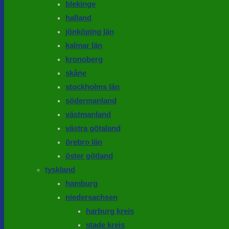
blekinge
halland
jönköping län
kalmar län
kronoberg
skåne
stockholms län
södermanland
västmanland
västra götaland
örebro län
öster götland
tyskland
hamburg
niedersachsen
harburg kreis
stade kreis