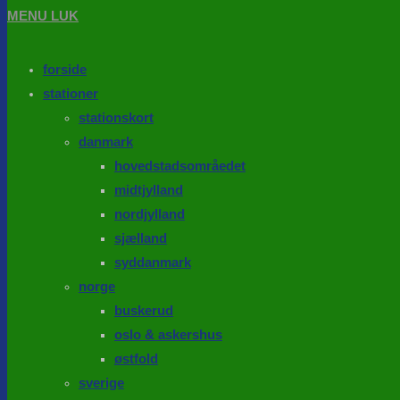
MENU
LUK
forside
stationer
stationskort
danmark
hovedstadsområedet
midtjylland
nordjylland
sjælland
syddanmark
norge
buskerud
oslo & askershus
østfold
sverige