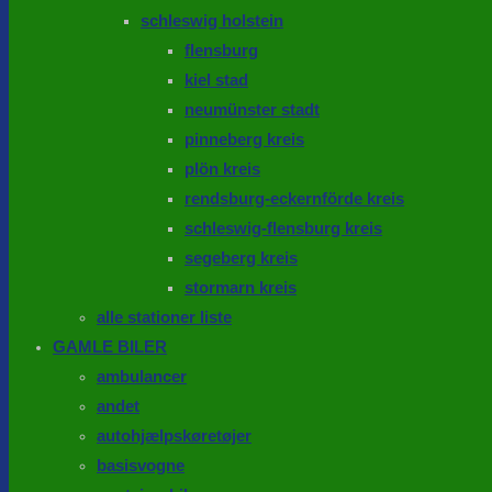
schleswig holstein
flensburg
kiel stad
neumünster stadt
pinneberg kreis
plön kreis
rendsburg-eckernförde kreis
schleswig-flensburg kreis
segeberg kreis
stormarn kreis
alle stationer liste
GAMLE BILER
ambulancer
andet
autohjælpskøretøjer
basisvogne