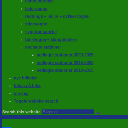
conteinerbiler
ledervogne
rednings – milijø – dykkervogne
stigevogne
sygetransporter
tankvogne – slangtendere
nedlagte stationer
nedlagte stationer 2020-2025
nedlagte stationer 2015-2020
nedlagte stationer 2010-2015
nye billeder
fokus på biler
om mig
Toggle website search
Search this website