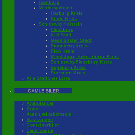
Hamburg
Niedersachsen
Harburg Kreis
Stade Kreis
Schleswig Holstein
Flensburg
Kiel Stad
Neumünster Stadt
Pinneberg Kreis
Plön Kreis
Rendsburg-Eckernförde Kreis
Schleswig-Flensburg Kreis
Segeberg Kreis
Stormarn Kreis
Alle Stationer Liste
GAMLE BILER
Ambulancer
Andet
Autohjælpskøretøjer
Basisvogne
Conteinerbiler
Ledervogne