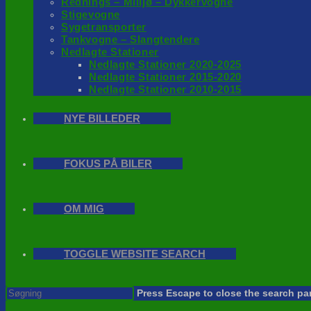
Rednings – Milijø – Dykkervogne
Stigevogne
Sygetransporter
Tankvogne – Slangtendere
Nedlagte Stationer
Nedlagte Stationer 2020-2025
Nedlagte Stationer 2015-2020
Nedlagte Stationer 2010-2015
NYE BILLEDER
FOKUS PÅ BILER
OM MIG
TOGGLE WEBSITE SEARCH
Press Escape to close the search pa