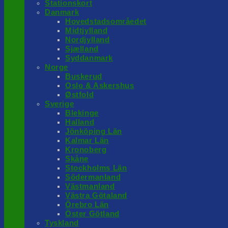
Stationskort
Danmark
Hovedstadsområedet
Midtjylland
Nordjylland
Sjælland
Syddanmark
Norge
Buskerud
Oslo & Askershus
Østfold
Sverige
Blekinge
Halland
Jönköping Län
Kalmar Län
Kronoberg
Skåne
Stockholms Län
Södermanland
Västmanland
Västra Götaland
Örebro Län
Öster Götland
Tyskland